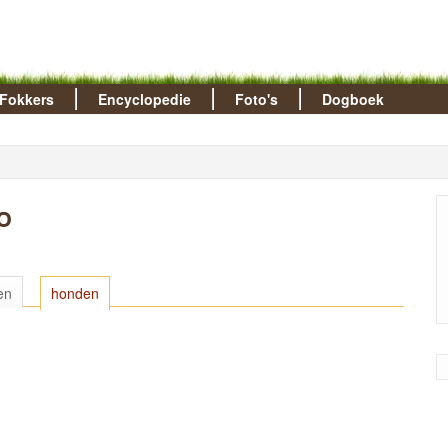
Fokkers
Encyclopedie
Foto's
Dogboek
o
en
honden