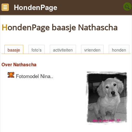
HondenPage
HondenPage baasje Nathascha
baasje
foto's
activiteiten
vrienden
honden
Over Nathascha
Fotomodel Nina..