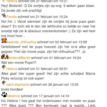
Helena
schreef om 21 februari om 10:27
Hey! Bedankt! :D De oortjes zijn op ong. 5 weken gaan staan.
De jouwe zijn ook prachtig!
Femke
schreef om 21 februari om 10:24
Hoi hoi :) Vanaf wanneer zijn de oortjes bij jouw pups gaan
staan? En toch als ik dan die wit/bruine zo bekijk en naar het
snoetje kijk zie ik absoluut overeenkomsten :) Ze zijn wel heel
erg mooi hoor...
kwenda ,chihuahua
schreef om 02 februari om 13:08
Gefeliciteerd met de pups hoeveel zijn het er.is alles goed
gegaan ?het zijn mooie pups. zijn het chihuahua??? ..jo
kirsten&Bambi
schreef om 01 februari om 19:24
Wat een mooie Pups!!!!
Helena
schreef om 01 februari om 09:51
Alles gaat hier super goed! Het zijn echte schatjes! Mama
Pinky verzorgt ze ook super!
saint stephanie
schreef om 26 januari om 13:05
leuke hondjes!
fabienne
schreef om 17 januari om 14:10
hoi Helena ! hoe gaat het ondertussen met moeder en pups
??? Alles goed ??? Ben benieuwd naar je reactie....Liefs