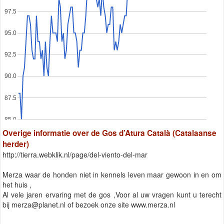
97.5
95.0
92.5
90.0
87.5
85.0
Overige informatie over de Gos d’Atura Català (Catalaanse
herder)
http://tierra.webklik.nl/page/del-viento-del-mar
Merza waar de honden niet in kennels leven maar gewoon in en om
het huis ,
Al vele jaren ervaring met de gos ,Voor al uw vragen kunt u terecht
bij
merza@planet.nl
of bezoek onze site www.merza.nl