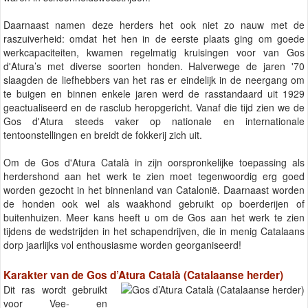
Daarnaast namen deze herders het ook niet zo nauw met de
raszuiverheid: omdat het hen in de eerste plaats ging om goede
werkcapaciteiten, kwamen regelmatig kruisingen voor van Gos
d'Atura’s met diverse soorten honden. Halverwege de jaren '70
slaagden de liefhebbers van het ras er eindelijk in de neergang om
te buigen en binnen enkele jaren werd de rasstandaard uit 1929
geactualiseerd en de rasclub heropgericht. Vanaf die tijd zien we de
Gos d'Atura steeds vaker op nationale en internationale
tentoonstellingen en breidt de fokkerij zich uit.
Om de Gos d'Atura Català in zijn oorspronkelijke toepassing als
herdershond aan het werk te zien moet tegenwoordig erg goed
worden gezocht in het binnenland van Catalonië. Daarnaast worden
de honden ook wel als waakhond gebruikt op boerderijen of
buitenhuizen. Meer kans heeft u om de Gos aan het werk te zien
tijdens de wedstrijden in het schapendrijven, die in menig Catalaans
dorp jaarlijks vol enthousiasme worden georganiseerd!
Karakter van de Gos d’Atura Català (Catalaanse herder)
Dit ras wordt gebruikt
voor Vee- en