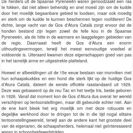
De herders uit de Spaanse Pyreneeën waren genoodzaakt een ras
te fokken, dat niet alleen behendig en snel moest zijn om de kudde
door het moeilijk begaanbare gebied te loodsen, maar ook moedig
en sterk om de kudde te kunnen beschermen tegen roofdieren! De
dichte, lange vacht van de Gos d'Atura Català zorgt ervoor dat de
honden bestand zijn tegen zowel de felle kou in de Spaanse
Pyreneeën, als de hitte in de warmere en laaggelegen gebieden van
de regio. Daarnaast heeft de Gos d'Atura een enorm
uithoudingsvermogen, terwijl het meest eenvoudige voedsel al
voldoende is. Uiteraard kwamen deze eigenschappen goed van pas
in het tamelijk arme en uitgestrekte platteland.
Hoewel er afbeeldingen uit de 15e eeuw bestaan van monniken met
hun schaapskuddes en een hond die sterk lijkt op de huidige Gos
d'Atura Català, dateert de eerste officiële rasstandaard uit 1929.
Deze was gebaseerd op de reu Tac en het teefje Iris, beide geboren
in 1926. Vanaf dat moment kon de Gos d'Atura dus overal ter wereld
verschijnen op tentoonstellingen, maar dit gebeurde echter niet. Aan
de ene kant bleek het erg moeilijk om met deze robuuste en
degelijke werkhond door te dringen tot de in die tijd nogal elitaire
tentoonstellingswereld, terwijl aan de andere kant het grootste deel
van de eigenaren, de schaapsherders, helemaal niet geïnteresseerd
waren in schoonheidswedstrijden.