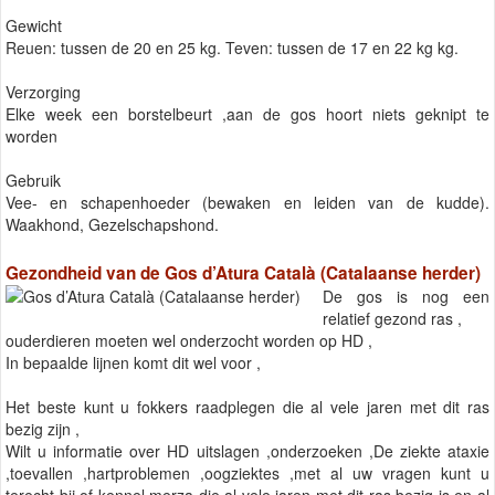
Gewicht
Reuen: tussen de 20 en 25 kg. Teven: tussen de 17 en 22 kg kg.
Verzorging
Elke week een borstelbeurt ,aan de gos hoort niets geknipt te
worden
Gebruik
Vee- en schapenhoeder (bewaken en leiden van de kudde).
Waakhond, Gezelschapshond.
Gezondheid van de Gos d’Atura Català (Catalaanse herder)
De gos is nog een
relatief gezond ras ,
ouderdieren moeten wel onderzocht worden op HD ,
In bepaalde lijnen komt dit wel voor ,
Het beste kunt u fokkers raadplegen die al vele jaren met dit ras
bezig zijn ,
Wilt u informatie over HD uitslagen ,onderzoeken ,De ziekte ataxie
,toevallen ,hartproblemen ,oogziektes ,met al uw vragen kunt u
terecht bij of kennel merza die al vele jaren met dit ras bezig is en al