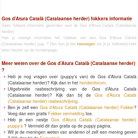
Gos d’Atura Català (Catalaanse herder) fokkers informatie
Geen fokkers informatie gevonden over de Gos d’Atura Català (Catalaanse
herder).
Heb jij overige informatie het fokkken van een Gos d’Atura Català
(Catalaanse herder) pup. ? Dan kun je dat
toevoegen
als je je fokbeleid hebt
laten keuren op de hondenpage.
Meer weten over de
Gos d’Atura Català (Catalaanse herder)
?
Heb je nog vragen over (puppy's van) de Gos d’Atura Català
(Catalaanse herder)? Kijk dan in het
hondenforum
.
Uitgebreide rasbeschrijving van de Gos d’Atura Català
(Catalaanse herder)? Kijk dan bij de
Gos d’Atura Català
(Catalaanse herder) rasbeschrijving
.
Ben je zelf een
Gos d’Atura Català (Catalaanse herder) Fokker
?
Voeg dan een gratis
Fokker vermelding
toe.
Heb je een nestje
Gos d’Atura Català (Catalaanse herder)
puppy's
? Vermeld dit dan gratis op de puppy pagina.
Wil je de meningen weten van anderen of zelf een mening geven
? Kijk dan bij de
Enquetes!