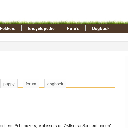
Fokkers
Encyclopedie
Foto's
Dogboek
puppy
forum
dogboek
inschers, Schnauzers, Molossers en Zwitserse Sennenhonden"