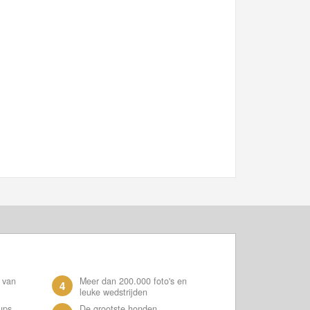
 van
Meer dan 200.000 foto's en
4
leuke wedstrijden
ups
De grootste honden