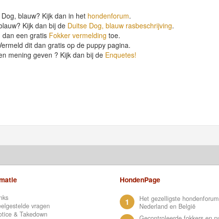
 Dog, blauw? Kijk dan in het
hondenforum
.
blauw? Kijk dan bij de
Duitse Dog, blauw rasbeschrijving
.
 dan een gratis
Fokker vermelding
toe.
ermeld dit dan gratis op de puppy pagina.
en mening geven ? Kijk dan bij de
Enquetes!
rmatie
HondenPage
nks
Het gezelligste hondenforum
1
elgestelde vragen
Nederland en België
otice & Takedown
Gecontroleerde fokkers en p