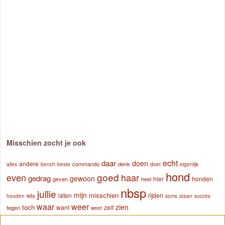
Misschien zocht je ook
echt
daar
doen
andere
commando
denk
alles
bench
beste
doet
eigenlijk
hond
goed
even
haar
gedrag
gewoon
hier
honden
geven
heel
nbsp
jullie
mijn
misschien
laten
rijden
iets
houden
soms
staan
succes
waar
weer
zien
toch
want
zelf
tegen
weet