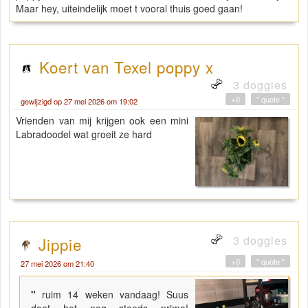
Maar hey, uiteindelijk moet t vooral thuis goed gaan!
Koert van Texel poppy x
3 doggies
+0
" quote "
gewijzigd op 27 mei 2026 om 19:02
Vrienden van mij krijgen ook een mini
Labradoodel wat groeit ze hard
3 doggies
Jippie
+0
" quote "
27 mei 2026 om 21:40
"
ruim 14 weken vandaag! Suus