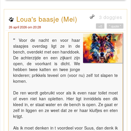
3 doggies
Loua's baasje (Mei)
+0
" quote "
26 april 2026 om 20:28
"
Voor de nacht en voor haar
slaapjes overdag ligt ze in de
bench, overdekt met een handdoek.
De achterzijde en een zijkant zijn
open, de voorkant is dicht. We
hebben twee katten en twee jonge
kinderen; prikkels teveel om (voor nu) zelf tot slapen te
komen.
De ren wordt gebruikt voor als ik even naar toilet moet
of even niet kan opletten. Hier ligt inmiddels een dik
kleed in, er staat water en de bench is open. Ze gaat er
zelf in liggen en ze weet dat ze er haar kluifjes en eten
krijgt.
Als ik moet denken in t voordeel voor Suus, dan denk ik