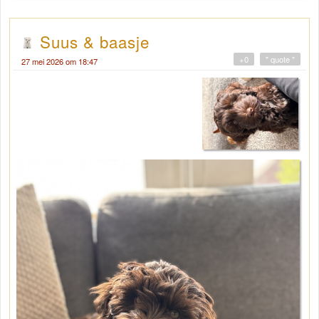
Suus & baasje
+0
" quote "
27 mei 2026 om 18:47