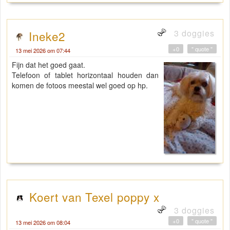
3 doggies
Ineke2
+0
" quote "
13 mei 2026 om 07:44
Fijn dat het goed gaat.
Telefoon of tablet horizontaal houden dan
komen de fotoos meestal wel goed op hp.
Koert van Texel poppy x
3 doggies
+0
" quote "
13 mei 2026 om 08:04