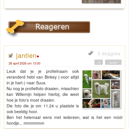
3 doggies
jantien
+0
" quote "
26 april 2026 om 13:00
Leuk dat je je profielnaam ook
veranderd hebt van Binkey (-voor altijd
in je hart-) naar Suus.
Nu nog je profielfoto draaien, misschien
kan Willemijn helpen hierbij, die weet
hoe je foto's moet draaien.
Die foto die je om 11.24 u plaatste is
ook beeldig hoor.
Ben het helemaal eens met iedereen, wat is het een móói
hondje... mmmmmm