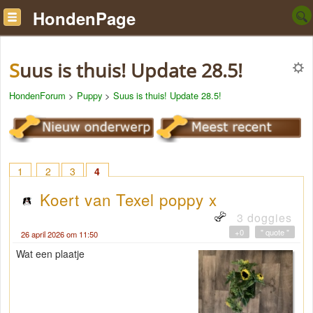
HondenPage
Suus is thuis! Update 28.5!
HondenForum
>
Puppy
>
Suus is thuis! Update 28.5!
1
2
3
4
Koert van Texel poppy x
3 doggies
+0
" quote "
26 april 2026 om 11:50
Wat een plaatje