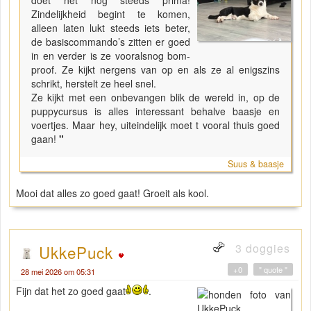
doet het nog steeds prima!
Zindelijkheid begint te komen,
alleen laten lukt steeds iets beter,
de basiscommando’s zitten er goed
in en verder is ze vooralsnog bom-
proof. Ze kijkt nergens van op en als ze al enigszins
schrikt, herstelt ze heel snel.
Ze kijkt met een onbevangen blik de wereld in, op de
puppycursus is alles interessant behalve baasje en
voertjes. Maar hey, uiteindelijk moet t vooral thuis goed
gaan!
"
Suus & baasje
Mooi dat alles zo goed gaat! Groeit als kool.
3 doggies
UkkePuck
+0
" quote "
28 mei 2026 om 05:31
Fijn dat het zo goed gaat
.