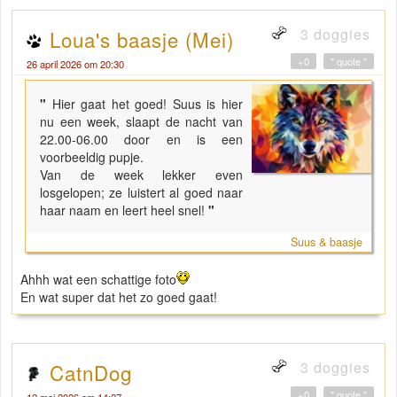
3 doggies
Loua's baasje (Mei)
+0
" quote "
26 april 2026 om 20:30
"
Hier gaat het goed! Suus is hier
nu een week, slaapt de nacht van
22.00-06.00 door en is een
voorbeeldig pupje.
Van de week lekker even
losgelopen; ze luistert al goed naar
haar naam en leert heel snel!
"
Suus & baasje
Ahhh wat een schattige foto
En wat super dat het zo goed gaat!
3 doggies
CatnDog
+0
" quote "