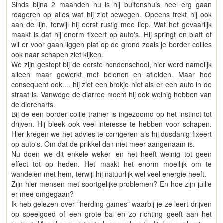
Sinds bijna 2 maanden nu is hij buitenshuis heel erg gaan
reageren op alles wat hij ziet bewegen. Opeens trekt hij ook
aan de lijn, terwijl hij eerst rustig mee liep. Wat het gevaarlijk
maakt is dat hij enorm fixeert op auto's. Hij springt en blaft of
wil er voor gaan liggen plat op de grond zoals je border collies
ook naar schapen ziet kijken.
We zijn gestopt bij de eerste hondenschool, hier werd namelijk
alleen maar gewerkt met belonen en afleiden. Maar hoe
consequent ook.... hij ziet een brokje niet als er een auto in de
straat is. Vanwege de diarree mocht hij ook weinig hebben van
de dierenarts.
Bij de een border collie trainer is ingezoomd op het instinct tot
drijven. Hij bleek ook veel interesse te hebben voor schapen.
Hier kregen we het advies te corrigeren als hij dusdanig fixeert
op auto's. Om dat de prikkel dan niet meer aangenaam is.
Nu doen we dit enkele weken en het heeft weinig tot geen
effect tot op heden. Het maakt het enorm moeilijk om te
wandelen met hem, terwijl hij natuurlijk wel veel energie heeft.
Zijn hier mensen met soortgelijke problemen? En hoe zijn jullie
er mee omgegaan?
Ik heb gelezen over "herding games" waarbij je ze leert drijven
op speelgoed of een grote bal en zo richting geeft aan het