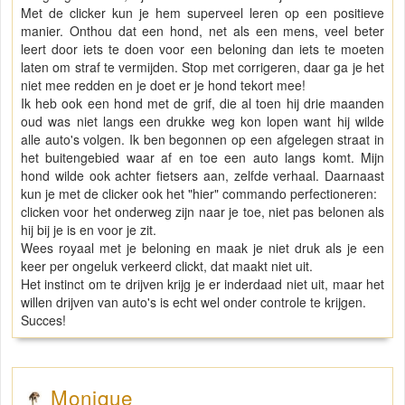
Met de clicker kun je hem superveel leren op een positieve
manier. Onthou dat een hond, net als een mens, veel beter
leert door iets te doen voor een beloning dan iets te moeten
laten om straf te vermijden. Stop met corrigeren, daar ga je het
niet mee redden en je doet er je hond tekort mee!
Ik heb ook een hond met de grif, die al toen hij drie maanden
oud was niet langs een drukke weg kon lopen want hij wilde
alle auto's volgen. Ik ben begonnen op een afgelegen straat in
het buitengebied waar af en toe een auto langs komt. Mijn
hond wilde ook achter fietsers aan, zelfde verhaal. Daarnaast
kun je met de clicker ook het "hier" commando perfectioneren:
clicken voor het onderweg zijn naar je toe, niet pas belonen als
hij bij je is en voor je zit.
Wees royaal met je beloning en maak je niet druk als je een
keer per ongeluk verkeerd clickt, dat maakt niet uit.
Het instinct om te drijven krijg je er inderdaad niet uit, maar het
willen drijven van auto's is echt wel onder controle te krijgen.
Succes!
Monique