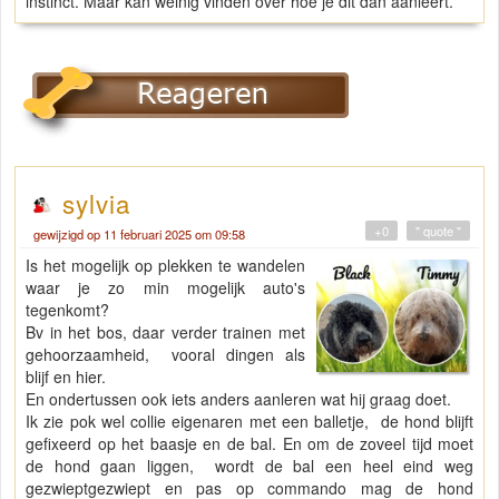
instinct. Maar kan weinig vinden over hoe je dit dan aanleert.
sylvia
+0
" quote "
gewijzigd op 11 februari 2025 om 09:58
Is het mogelijk op plekken te wandelen
waar je zo min mogelijk auto's
tegenkomt?
Bv in het bos, daar verder trainen met
gehoorzaamheid, vooral dingen als
blijf en hier.
En ondertussen ook iets anders aanleren wat hij graag doet.
Ik zie pok wel collie eigenaren met een balletje, de hond blijft
gefixeerd op het baasje en de bal. En om de zoveel tijd moet
de hond gaan liggen, wordt de bal een heel eind weg
gezwieptgezwiept en pas op commando mag de hond