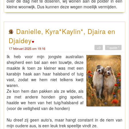
over de dag niet te doseren, wij wonen aan de polder in een
kleine woonwijk. Dus kunnen deze wegen moeilijk vermijden.
Danielle, Kyra*Kaylin*, Djaira en
Djaidey
+0
" quote "
17 februari 2025 om 19:16
Ik heb voor mijn jongste australian
shepherd een bal aan een touwtje, deze
maakte ik toen ze kleiner was met een
karabijn haak aan haar halsband of tuig
vast, zodat we hem niet telkens kwijt
waren.
Ze kon hem dan pakken als ze wilde, als
ze met andere honden ging spelen,
haalde we hem van het tuig/halsband af
(voor de veiligheid van de honden)
Nu dreef zij geen auto's, maar hangt constant in de riem van
mijn oudere aus, is een leuk trek speeltje vindt ze.