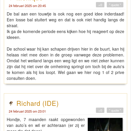
+0
" quote "
24 februari 2025 om 20:45
De bal aan een touwtje is ook nog een goed idee inderdaad!
Een losse bal stuitert weg en dat is ook niet handig langs de
straat.
Ik ga de komende periode eens kijken hoe hij reageert op deze
ideeen.
De school waar hij kan schapen drijven hier in de buurt, kan hij
helaas niet mee doen in de groep vanwege deze problemen.
Omdat het weiland langs een weg ligt en we niet zeker kunnen
zijn dat hij niet over de omheining springt om toch bij de auto's
te komen als hij los loopt. Wel gaan we hier nog 1 of 2 prive
consulten doen.
Richard (IDE)
+0
" quote "
24 februari 2025 om 23:01
Hondje, 7 maanden raakt opgewonden
van auto’s en wil er achteraan (er zij er