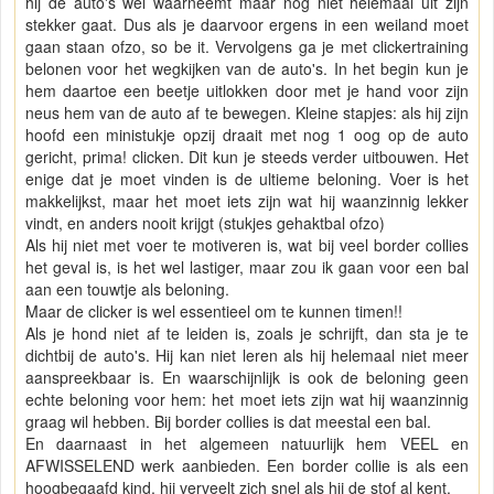
hij de auto's wel waarneemt maar nog niet helemaal uit zijn
stekker gaat. Dus als je daarvoor ergens in een weiland moet
gaan staan ofzo, so be it. Vervolgens ga je met clickertraining
belonen voor het wegkijken van de auto's. In het begin kun je
hem daartoe een beetje uitlokken door met je hand voor zijn
neus hem van de auto af te bewegen. Kleine stapjes: als hij zijn
hoofd een ministukje opzij draait met nog 1 oog op de auto
gericht, prima! clicken. Dit kun je steeds verder uitbouwen. Het
enige dat je moet vinden is de ultieme beloning. Voer is het
makkelijkst, maar het moet iets zijn wat hij waanzinnig lekker
vindt, en anders nooit krijgt (stukjes gehaktbal ofzo)
Als hij niet met voer te motiveren is, wat bij veel border collies
het geval is, is het wel lastiger, maar zou ik gaan voor een bal
aan een touwtje als beloning.
Maar de clicker is wel essentieel om te kunnen timen!!
Als je hond niet af te leiden is, zoals je schrijft, dan sta je te
dichtbij de auto's. Hij kan niet leren als hij helemaal niet meer
aanspreekbaar is. En waarschijnlijk is ook de beloning geen
echte beloning voor hem: het moet iets zijn wat hij waanzinnig
graag wil hebben. Bij border collies is dat meestal een bal.
En daarnaast in het algemeen natuurlijk hem VEEL en
AFWISSELEND werk aanbieden. Een border collie is als een
hoogbegaafd kind, hij verveelt zich snel als hij de stof al kent.