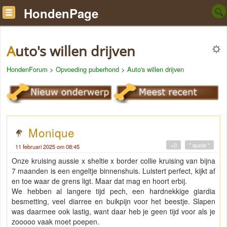
HondenPage
Auto's willen drijven
HondenForum
>
Opvoeding puberhond
>
Auto's willen drijven
Monique
+0
" quote "
11 februari 2025 om 08:45
Onze kruising aussie x sheltie x border collie kruising van bijna
7 maanden is een engeltje binnenshuis. Luistert perfect, kijkt af
en toe waar de grens ligt. Maar dat mag en hoort erbij.
We hebben al langere tijd pech, een hardnekkige giardia
besmetting, veel diarree en buikpijn voor het beestje. Slapen
was daarmee ook lastig, want daar heb je geen tijd voor als je
zooooo vaak moet poepen.