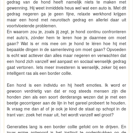
gedrag van de hond heeft namelijk niets te maken met
gewenning. Hij weet inmiddels heus wel wat een auto is. Met dit
gedrag negeren ga je geen fijne, relaxte werkhond krijgen
maar een hond met neurotisch gedrag en allerlei daar uit
voortvloeiende problemen.
En waarom zou je, zoals jij zegt, je hond continu confronteren
met auto's, zónder hem te leren hoe je daarmee om moet
gaan? Wat is er mis mee om je hond te léren hoe hij met
bepaalde dingen in de samenleving om moet gaan? Opvoeden
is echt wat actiever dan alles maar negeren en verwachten dat
een hond zich vanzelf wel aanpast en sociaal wenselijk gedrag
gaat vertonen. Iets meer investeren is wenselijk, zeker bij een
intelligent ras als een border collie.
Een hond is een individu en hij heeft emoties. Ik word er
gewoon verdrietig van dat er nog steeds mensen zijn die
honden zien als een soort derderangs wezen dat je met een
beetje gecorrigeer aan de lijn in het gareel probeert te houden.
Ik vraag me dan af of je ook je kind de staat op schopt in de
trant van: zoek het maar uit, het wordt vanzelf wel groot?
Generaties lang is een border collie gefokt om te drijven. En
jouw enige antwoord is het instinct te onderdrukken op de