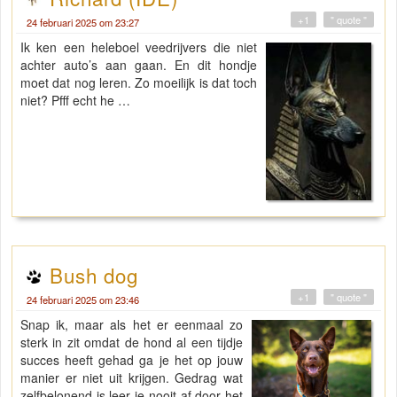
+1
" quote "
24 februari 2025 om 23:27
Ik ken een heleboel veedrijvers die niet
achter auto’s aan gaan. En dit hondje
moet dat nog leren. Zo moeilijk is dat toch
niet? Pfff echt he …
Bush dog
+1
" quote "
24 februari 2025 om 23:46
Snap ik, maar als het er eenmaal zo
sterk in zit omdat de hond al een tijdje
succes heeft gehad ga je het op jouw
manier er niet uit krijgen. Gedrag wat
zelfbelonend is leer je nooit af door het