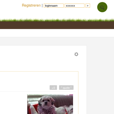
Registreren
|
+0
" quote "