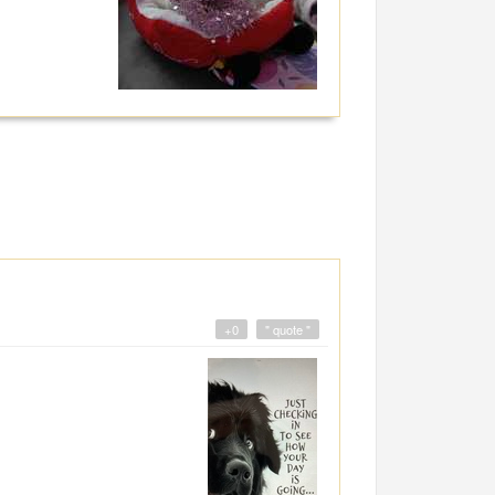
+0
" quote "