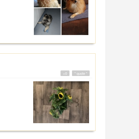
+0
" quote "