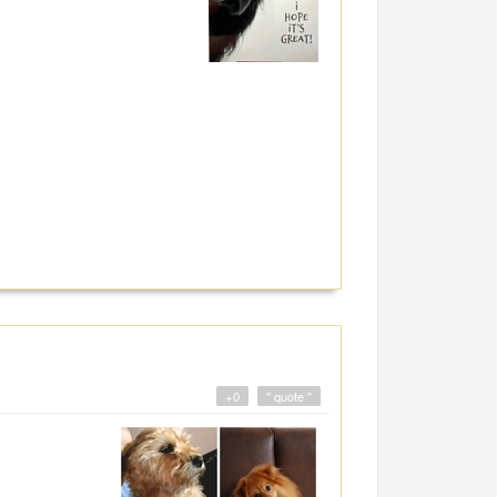
+0
" quote "