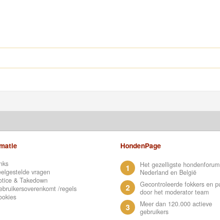
rmatie
HondenPage
nks
Het gezelligste hondenforum
1
elgestelde vragen
Nederland en België
otice & Takedown
Gecontroleerde fokkers en p
2
bruikersoverenkomt /regels
door het moderator team
ookies
Meer dan 120.000 actieve
3
gebruikers