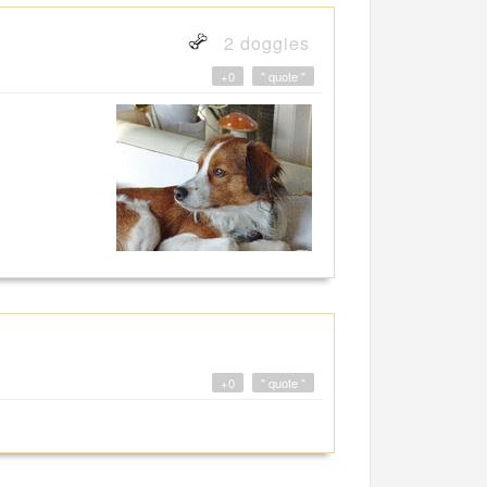
2 doggies
+0
" quote "
+0
" quote "