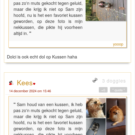
pas zo'n muts gekocht tegen geluid,
maar die krijg ik niet op Sam zijn
hoofd, nu is het een favoriet kussen
geworden, op deze foto is mijn
nekkussen, die pikte hij voorheen
altijd in.
"
yooop
Dolci is ook echt dol op Kussen haha
3 doggies
Kees
+0
" quote "
14 december 2024 om 15:46
"
Sam houd van een kussen, ik heb
pas zo'n muts gekocht tegen geluid,
maar die krijg ik niet op Sam zijn
hoofd, nu is het een favoriet kussen
geworden, op deze foto is mijn
nekkussen, die pikte hij voorheen