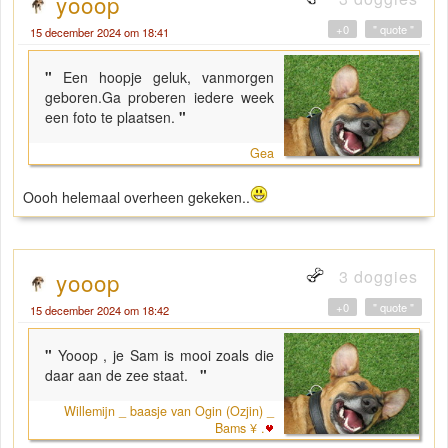
yooop
+0
" quote "
15 december 2024 om 18:41
"
Een hoopje geluk, vanmorgen
geboren.Ga proberen iedere week
een foto te plaatsen.
"
Gea
Oooh helemaal overheen gekeken..
3 doggies
yooop
+0
" quote "
15 december 2024 om 18:42
"
Yooop , je Sam is mooi zoals die
daar aan de zee staat.
"
Willemijn _ baasje van Ogin (Ozjin) _
Bams ¥ .