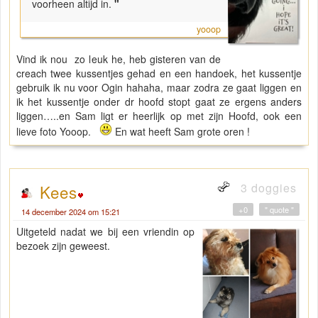
voorheen altijd in.
"
yooop
Vind ik nou zo leuk he, heb gisteren van de
creach twee kussentjes gehad en een handoek, het kussentje
gebruik ik nu voor Ogin hahaha, maar zodra ze gaat liggen en
ik het kussentje onder dr hoofd stopt gaat ze ergens anders
liggen…..en Sam ligt er heerlijk op met zijn Hoofd, ook een
lieve foto Yooop.
En wat heeft Sam grote oren !
3 doggies
Kees
+0
" quote "
14 december 2024 om 15:21
Uitgeteld nadat we bij een vriendin op
bezoek zijn geweest.