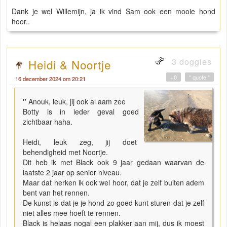
Dank je wel Willemijn, ja ik vind Sam ook een mooie hond
hoor..
3 doggies
Heidi & Noortje
+0
" quote "
16 december 2024 om 20:21
"
Anouk, leuk, jij ook al aam zee
Botty is in ieder geval goed
zichtbaar haha.
Heidi, leuk zeg, jij doet
behendigheid met Noortje.
Dit heb ik met Black ook 9 jaar gedaan waarvan de
laatste 2 jaar op senior niveau.
Maar dat herken ik ook wel hoor, dat je zelf buiten adem
bent van het rennen.
De kunst is dat je je hond zo goed kunt sturen dat je zelf
niet alles mee hoeft te rennen.
Black is helaas nogal een plakker aan mij, dus ik moest