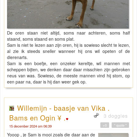
De oren staan niet altijd, soms naar achteren, soms half
staand, soms staand en soms plat.
Sam is niet te lezen aan zijn oren, hij is sowieso slecht te lezen,
al zie ik steeds sneller wanneer hij ons wil opeten of de
dierenarts.
Sam is een boefje, een onzeker kereltje, wil mannen met
scheppen bijten, we denken daar daar misschien zijn gebroken
neus van was. Sowieso, de meeste mannen vind hij stom, op
een paar na, daar is hij dan weer gek op.
Willemijn - baasje van Vika .
3 doggies
Bams en Ogin ¥ .
+0
" quote "
15 december 2024 om 06:39
Yooop , je Sam is mooi zoals die daar aan de