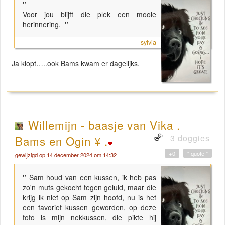
"
Voor jou blijft die plek een mooie
herinnering.
"
sylvia
Ja klopt…..ook Bams kwam er dagelijks.
Willemijn - baasje van Vika .
3 doggies
Bams en Ogin ¥ .
+0
" quote "
gewijzigd op 14 december 2024 om 14:32
"
Sam houd van een kussen, ik heb pas
zo'n muts gekocht tegen geluid, maar die
krijg ik niet op Sam zijn hoofd, nu is het
een favoriet kussen geworden, op deze
foto is mijn nekkussen, die pikte hij