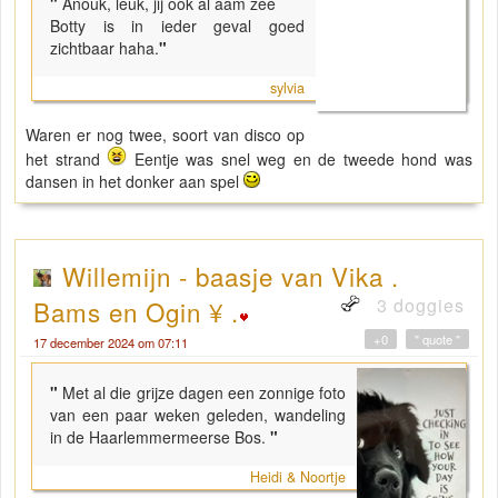
"
Anouk, leuk, jij ook al aam zee
Botty is in ieder geval goed
zichtbaar haha.
"
sylvia
Waren er nog twee, soort van disco op
het strand
Eentje was snel weg en de tweede hond was
dansen in het donker aan spel
Willemijn - baasje van Vika .
3 doggies
Bams en Ogin ¥ .
+0
" quote "
17 december 2024 om 07:11
"
Met al die grijze dagen een zonnige foto
van een paar weken geleden, wandeling
in de Haarlemmermeerse Bos.
"
Heidi & Noortje