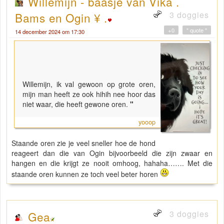
Willemijn - baasje van Vika .
3 doggies
Bams en Ogin ¥ .
+0
" quote "
14 december 2024 om 17:30
Willemijn, ik val gewoon op grote oren,
mijn man heeft ze ook hihih nee hoor das
niet waar, die heeft gewone oren.
"
yooop
Staande oren zie je veel sneller hoe de hond
reageert dan die van Ogin bijvoorbeeld die zijn zwaar en
hangen en die krijgt ze nooit omhoog, hahaha……. Met die
staande oren kunnen ze toch veel beter horen
3 doggies
Gea