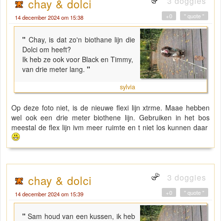
3 doggies
chay & dolci
+0
" quote "
14 december 2024 om 15:38
"
Chay, is dat zo'n biothane lijn die
Dolci om heeft?
Ik heb ze ook voor Black en Timmy,
van drie meter lang.
"
sylvia
Op deze foto niet, is de nieuwe flexi lijn xtrme. Maae hebben
wel ook een drie meter biothene lijn. Gebruiken in het bos
meestal de flex lijn ivm meer ruimte en t niet los kunnen daar
3 doggies
chay & dolci
+0
" quote "
14 december 2024 om 15:39
"
Sam houd van een kussen, ik heb