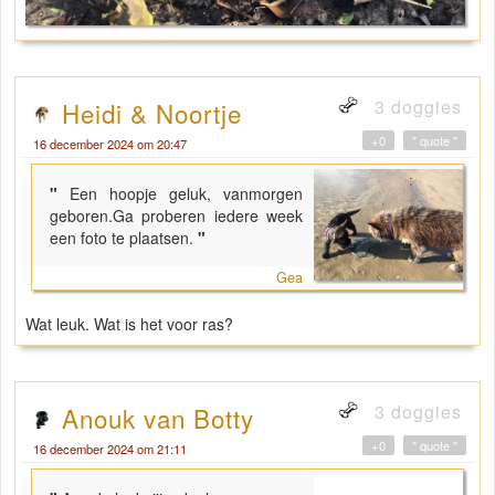
3 doggies
Heidi & Noortje
+0
" quote "
16 december 2024 om 20:47
"
Een hoopje geluk, vanmorgen
geboren.Ga proberen iedere week
een foto te plaatsen.
"
Gea
Wat leuk. Wat is het voor ras?
3 doggies
Anouk van Botty
+0
" quote "
16 december 2024 om 21:11