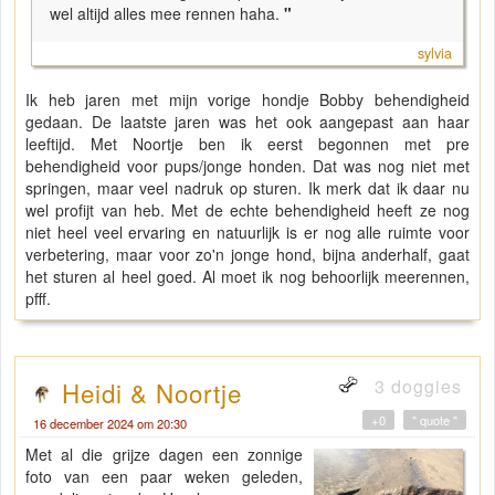
wel altijd alles mee rennen haha.
"
sylvia
Ik heb jaren met mijn vorige hondje Bobby behendigheid
gedaan. De laatste jaren was het ook aangepast aan haar
leeftijd. Met Noortje ben ik eerst begonnen met pre
behendigheid voor pups/jonge honden. Dat was nog niet met
springen, maar veel nadruk op sturen. Ik merk dat ik daar nu
wel profijt van heb. Met de echte behendigheid heeft ze nog
niet heel veel ervaring en natuurlijk is er nog alle ruimte voor
verbetering, maar voor zo'n jonge hond, bijna anderhalf, gaat
het sturen al heel goed. Al moet ik nog behoorlijk meerennen,
pfff.
3 doggies
Heidi & Noortje
+0
" quote "
16 december 2024 om 20:30
Met al die grijze dagen een zonnige
foto van een paar weken geleden,