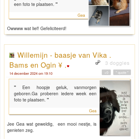
een foto te plaatsen.
"
Gea
Owwww wat lief! Gefeliciteerd!
Willemijn - baasje van Vika .
3 doggies
Bams en Ogin ¥ .
+0
" quote "
14 december 2024 om 19:10
"
Een hoopje geluk, vanmorgen
geboren.Ga proberen iedere week een
foto te plaatsen.
"
Gea
Jee Gea wat geweldig, een mooi nestje, is
genieten zeg.