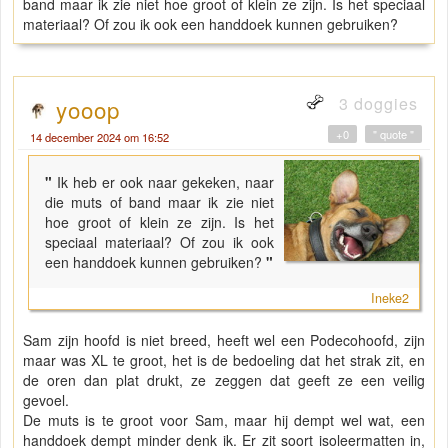
band maar ik zie niet hoe groot of klein ze zijn. Is het speciaal
materiaal? Of zou ik ook een handdoek kunnen gebruiken?
3 doggies
yooop
+0
" quote "
14 december 2024 om 16:52
"
Ik heb er ook naar gekeken, naar
die muts of band maar ik zie niet
hoe groot of klein ze zijn. Is het
speciaal materiaal? Of zou ik ook
een handdoek kunnen gebruiken?
"
Ineke2
Sam zijn hoofd is niet breed, heeft wel een Podecohoofd, zijn
maar was XL te groot, het is de bedoeling dat het strak zit, en
de oren dan plat drukt, ze zeggen dat geeft ze een veilig
gevoel.
De muts is te groot voor Sam, maar hij dempt wel wat, een
handdoek dempt minder denk ik. Er zit soort isoleermatten in,