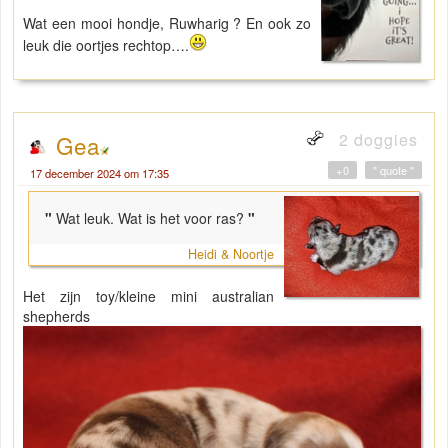
Wat een mooi hondje, Ruwharig ? En ook zo
leuk die oortjes rechtop….
2 doggies
Gea
+0
" quote "
17 december 2024 om 17:35
"
Wat leuk. Wat is het voor ras?
"
Heidi & Noortje
Het zijn toy/kleine mini australian
shepherds