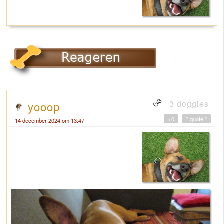
3 doggies
yooop
+0
" quote "
14 december 2024 om 13:47