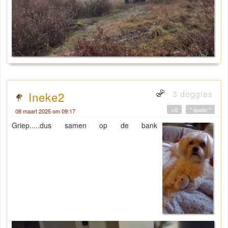
3 doggies
Ineke2
+0
" quote "
08 maart 2025 om 09:17
Griep.....dus samen op de bank