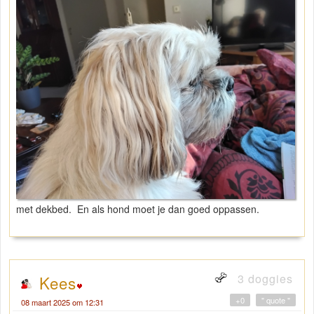
met dekbed. En als hond moet je dan goed oppassen.
3 doggies
Kees
+0
" quote "
08 maart 2025 om 12:31