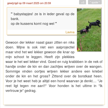
+0
" quote "
gewijzigd op 09 maart 2025 om 20:59
"
babystapjes! ze is in ieder geval op de
bank.
op de kussens komt nog wel
"
Lavina
Gewoon der lekker naast gaan zitten en niks
doen. Mijne is ook niet een aaiprojectiel
maar vind het wel lekker gewoon die knar op
mijn schoot te leggen. Heeft zijn plekkies
waar ie het wel lekker vind. Goed en ruig krabbben in de nek of
handje onder de kin en dan zachtjes wrijven over de wangen.
Sommige vinden oortjes wrijven lekker andere een kriebel
onder de kin en het gross? Zittend over de borstkast heen.
Voor je het weet heb je altijd een hond waarvan je denkt.... "Je
reet ligt tegen me aan!!" Voor honden is het ultime in "Ik
vertrouw je" gedrag.