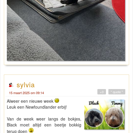
sylvia
+0
" quote "
15 maart 2025 om 09:14
Alweer een nieuwe week
Leuk een Newfoundlander erbij!
Van de week weer langs de bokjes,
Black moet altijd een beetje bokkig
terug doen