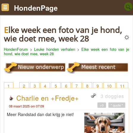
HondenPage
Elke week een foto van je hond,
wie doet mee, week 28
HondenForum
>
Leuke honden verhalen
>
Elke week een foto van je
hond, wie doet mee, week 28
1
2
3
4
5
6
7
8
9
10
11
12
13
14
15
16
17
18
> 23
3 doggies
Charlie en +Fredje+
+0
" quote "
08 maart 2025 om 07:09
Meer Randstad dan dat krijg je niet!