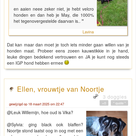
en aaien neee zeker niet, je hebt velcro
honden en dan heb je May, die 1000%
het tegenovergestelde daarvan is..
"
Lavina
Dat kan maar dan moet je toch iets minder gaan willen van je
honden maat. Probeer eens zoeen kauwstikkie in je hand,
leuke dingen bedekend vertrouwen en JA je kunt nog steeds
een IGP hond hebben ermee
Ellen, vrouwtje van Noortje
3 doggies
+0
" quote "
gewijzigd op 18 maart 2025 om 22:47
@Leuk Willemijn, hoe oud is Vika?
@Sylvia: ging black ook blaffen?
Noortje stond laatst oog in oog met een