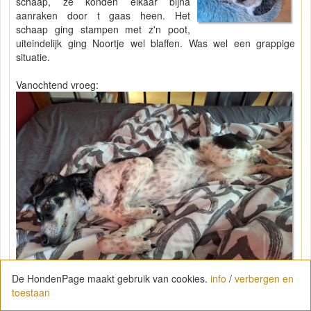
schaap, ze konden elkaar bijna
aanraken door t gaas heen. Het
schaap ging stampen met z'n poot,
uiteindelijk ging Noortje wel blaffen. Was wel een grappige
situatie.
Vanochtend vroeg:
De HondenPage maakt gebruik van cookies.
info
/
verbergen en
toestaan