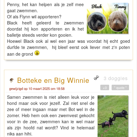
Penny, het kan helpen als je zelf mee
gaat zwemmen.
Of als Flynn wil apporteren?
Black heeft geleerd te zwemmen
doordat hij kon apporteren en ik het
balletje steeds verder kon gooien.
Hoewel Black ook al wel een jaar was voordat hij echt goed
durfde te zwemmen, hij bleef eerst ook liever met z'n poten
aan de grond
3 doggies
Botteke en Big Winnie
+0
" quote "
gewijzigd op 10 maart 2025 om 18:58
Samen zwemmen is niet alleen leuk voor je
hond maar ook voor jezelf. Zal niet snel de
zee of meer ingaan maar met Bot wel in de
zomer. Heb hem ook een zwemvest gekocht
voor in de zee, zwemmen kan ie wel maar
als zijn hoofd nat wordt? Vind ie helemaal
niks aan hihi.