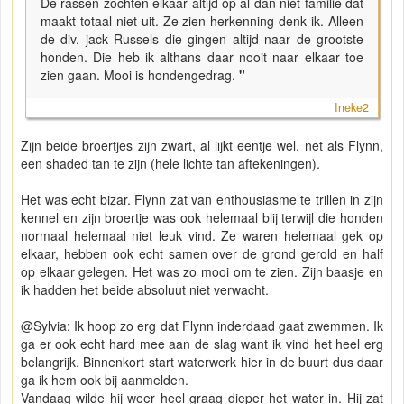
De rassen zochten elkaar altijd op al dan niet familie dat
maakt totaal niet uit. Ze zien herkenning denk ik. Alleen
de div. jack Russels die gingen altijd naar de grootste
honden. Die heb ik althans daar nooit naar elkaar toe
zien gaan. Mooi is hondengedrag.
"
Ineke2
Zijn beide broertjes zijn zwart, al lijkt eentje wel, net als Flynn,
een shaded tan te zijn (hele lichte tan aftekeningen).
Het was echt bizar. Flynn zat van enthousiasme te trillen in zijn
kennel en zijn broertje was ook helemaal blij terwijl die honden
normaal helemaal niet leuk vind. Ze waren helemaal gek op
elkaar, hebben ook echt samen over de grond gerold en half
op elkaar gelegen. Het was zo mooi om te zien. Zijn baasje en
ik hadden het beide absoluut niet verwacht.
@Sylvia: Ik hoop zo erg dat Flynn inderdaad gaat zwemmen. Ik
ga er ook echt hard mee aan de slag want ik vind het heel erg
belangrijk. Binnenkort start waterwerk hier in de buurt dus daar
ga ik hem ook bij aanmelden.
Vandaag wilde hij weer heel graag dieper het water in. Hij zat