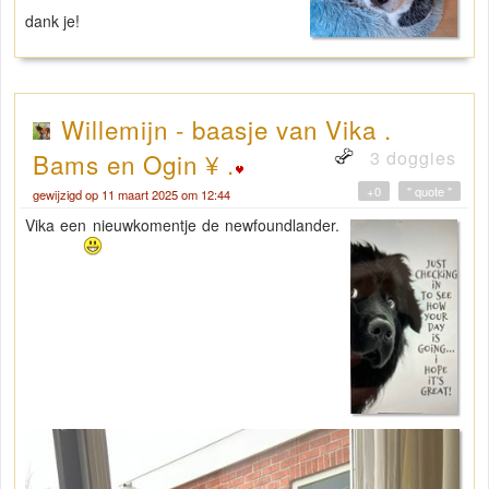
dank je!
Willemijn - baasje van Vika .
3 doggies
Bams en Ogin ¥ .
+0
" quote "
gewijzigd op 11 maart 2025 om 12:44
Vika een nieuwkomentje de newfoundlander.