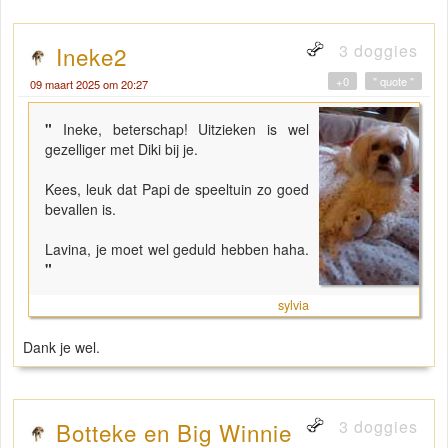
3 doggies
Ineke2
+0
" quote "
09 maart 2025 om 20:27
"
Ineke, beterschap! Uitzieken is wel
gezelliger met Diki bij je.
Kees, leuk dat Papi de speeltuin zo goed
bevallen is.
Lavina, je moet wel geduld hebben haha.
"
sylvia
Dank je wel.
3 doggies
Botteke en Big Winnie