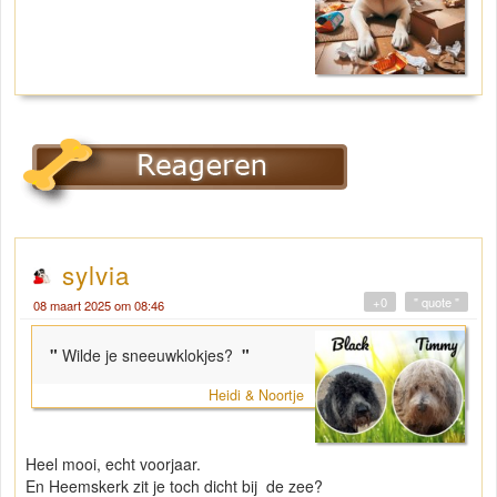
sylvia
+0
" quote "
08 maart 2025 om 08:46
"
Wilde je sneeuwklokjes?
"
Heidi & Noortje
Heel mooi, echt voorjaar.
En Heemskerk zit je toch dicht bij de zee?