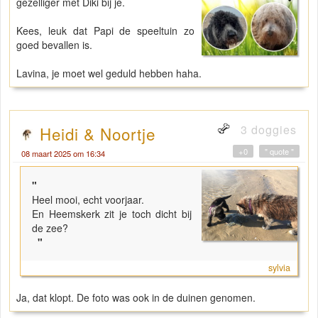
gezelliger met Diki bij je.
Kees, leuk dat Papi de speeltuin zo
goed bevallen is.
Lavina, je moet wel geduld hebben haha.
3 doggies
Heidi & Noortje
+0
" quote "
08 maart 2025 om 16:34
"
Heel mooi, echt voorjaar.
En Heemskerk zit je toch dicht bij
de zee?
"
sylvia
Ja, dat klopt. De foto was ook in de duinen genomen.