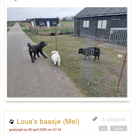
3 doggies
Loua's baasje (Mei)
+0
" quote "
gewijzigd op 28 april 2025 om 07:43