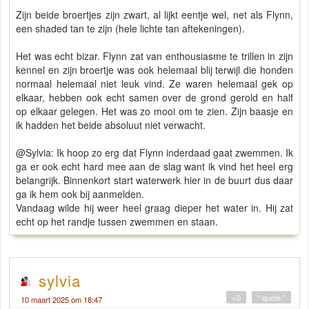
Zijn beide broertjes zijn zwart, al lijkt eentje wel, net als Flynn,
een shaded tan te zijn (hele lichte tan aftekeningen).
Het was echt bizar. Flynn zat van enthousiasme te trillen in zijn
kennel en zijn broertje was ook helemaal blij terwijl die honden
normaal helemaal niet leuk vind. Ze waren helemaal gek op
elkaar, hebben ook echt samen over de grond gerold en half
op elkaar gelegen. Het was zo mooi om te zien. Zijn baasje en
ik hadden het beide absoluut niet verwacht.
@Sylvia: Ik hoop zo erg dat Flynn inderdaad gaat zwemmen. Ik
ga er ook echt hard mee aan de slag want ik vind het heel erg
belangrijk. Binnenkort start waterwerk hier in de buurt dus daar
ga ik hem ook bij aanmelden.
Vandaag wilde hij weer heel graag dieper het water in. Hij zat
echt op het randje tussen zwemmen en staan.
sylvia
+0
" quote "
10 maart 2025 om 18:47