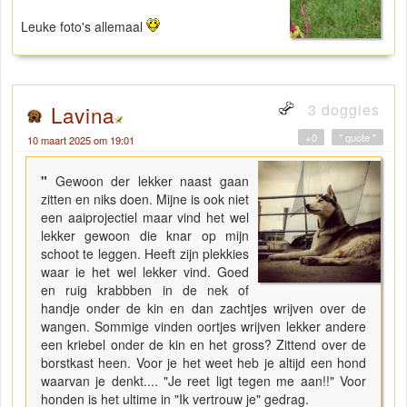
Leuke foto's allemaal
3 doggies
Lavina
+0
" quote "
10 maart 2025 om 19:01
"
Gewoon der lekker naast gaan
zitten en niks doen. Mijne is ook niet
een aaiprojectiel maar vind het wel
lekker gewoon die knar op mijn
schoot te leggen. Heeft zijn plekkies
waar ie het wel lekker vind. Goed
en ruig krabbben in de nek of
handje onder de kin en dan zachtjes wrijven over de
wangen. Sommige vinden oortjes wrijven lekker andere
een kriebel onder de kin en het gross? Zittend over de
borstkast heen. Voor je het weet heb je altijd een hond
waarvan je denkt.... "Je reet ligt tegen me aan!!" Voor
honden is het ultime in "Ik vertrouw je" gedrag.