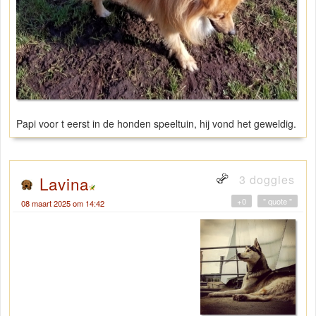
Papi voor t eerst in de honden speeltuin, hij vond het geweldig.
3 doggies
Lavina
+0
" quote "
08 maart 2025 om 14:42