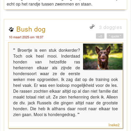
echt op het randje tussen zwemmen en staan.
3 doggies
Bush dog
+0
" quote "
10 maart 2025 om 18:37
"
Broertje is een stuk donkerder?
Toch ook heel mooi. Inderdaad
honden van hetzelfde ras
herkennen elkaar als zijnde de
hondensoort waar ze de eerste
weken mee opgroeiden. Ik zag dat op de training ook
heel vaak. Er was een losloop mogelijkheid voor de les.
De rassen zochten elkaar altijd op al dan niet familie dat
maakt totaal niet uit. Ze zien herkenning denk ik. Alleen
de div. jack Russels die gingen altijd naar de grootste
honden. Die heb ik althans daar nooit naar elkaar toe
zien gaan. Mooi is hondengedrag.
"
Ineke2