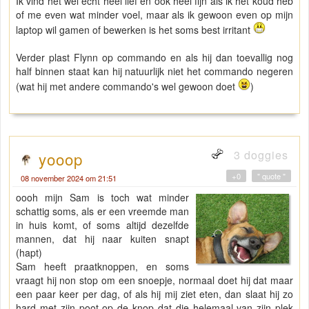
Ik vind het wel echt héél lief en ook héél fijn als ik het koud heb
of me even wat minder voel, maar als ik gewoon even op mijn
laptop wil gamen of bewerken is het soms best irritant
Verder plast Flynn op commando en als hij dan toevallig nog
half binnen staat kan hij natuurlijk niet het commando negeren
(wat hij met andere commando's wel gewoon doet
)
3 doggies
yooop
+0
" quote "
08 november 2024 om 21:51
oooh mijn Sam is toch wat minder
schattig soms, als er een vreemde man
in huis komt, of soms altijd dezelfde
mannen, dat hij naar kuiten snapt
(hapt)
Sam heeft praatknoppen, en soms
vraagt hij non stop om een snoepje, normaal doet hij dat maar
een paar keer per dag, of als hij mij ziet eten, dan slaat hij zo
hard met zijn poot op de knop dat die helemaal van zijn plek