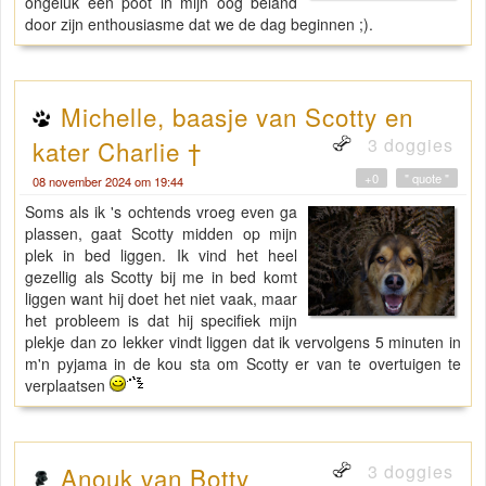
ongeluk een poot in mijn oog beland
door zijn enthousiasme dat we de dag beginnen ;).
Michelle, baasje van Scotty en
3 doggies
kater Charlie †
+0
" quote "
08 november 2024 om 19:44
Soms als ik 's ochtends vroeg even ga
plassen, gaat Scotty midden op mijn
plek in bed liggen. Ik vind het heel
gezellig als Scotty bij me in bed komt
liggen want hij doet het niet vaak, maar
het probleem is dat hij specifiek mijn
plekje dan zo lekker vindt liggen dat ik vervolgens 5 minuten in
m'n pyjama in de kou sta om Scotty er van te overtuigen te
verplaatsen
3 doggies
Anouk van Botty