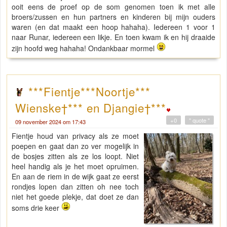
ooit eens de proef op de som genomen toen ik met alle
broers/zussen en hun partners en kinderen bij mijn ouders
waren (en dat maakt een hoop hahaha). Iedereen 1 voor 1
naar Runar, iedereen een likje. En toen kwam ik en hij draaide
zijn hoofd weg hahaha! Ondankbaar mormel
***Fientje***Noortje***
Wienske†*** en Djangie†***
+0
" quote "
09 november 2024 om 17:43
Fientje houd van privacy als ze moet
poepen en gaat dan zo ver mogelijk in
de bosjes zitten als ze los loopt. Niet
heel handig als je het moet opruimen.
En aan de riem in de wijk gaat ze eerst
rondjes lopen dan zitten oh nee toch
niet het goede plekje, dat doet ze dan
soms drie keer