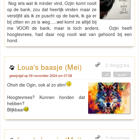
Nog iets wat ik minder vind, Ozjin komt nooit
op de bank, zou dat heerlijk vinden maar ze
verstijfd als ik ze puscht op de bank, ik ga er
bij zitten en ze is weg…..wel komt ze altijd bij
me VOOR de bank, maar is toch anders. Ozjin heeft
hoogtevrees, had daar nog nooit wat van gehoord bij een
hond.
3 doggies
Loua's baasje (Mei)
+0
" quote "
gewijzigd op 09 november 2024 om 07:58
Ohoh die Ogin, ook al zo slim!
Hoogtevrees? Kunnen honden dat
hebben?
Blijkbaar
3 doggies