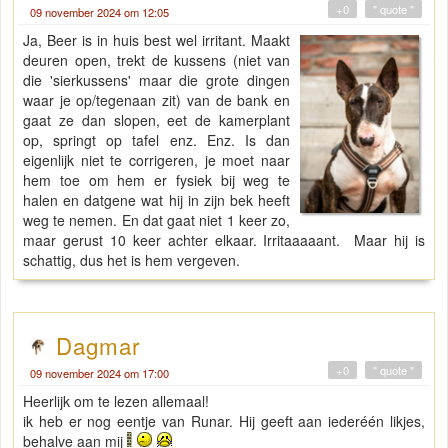
+0
" quote "
09 november 2024 om 12:05
Ja, Beer is in huis best wel irritant. Maakt
deuren open, trekt de kussens (niet van
die 'sierkussens' maar die grote dingen
waar je op/tegenaan zit) van de bank en
gaat ze dan slopen, eet de kamerplant
op, springt op tafel enz. Enz. Is dan
eigenlijk niet te corrigeren, je moet naar
hem toe om hem er fysiek bij weg te
halen en datgene wat hij in zijn bek heeft
weg te nemen. En dat gaat niet 1 keer zo,
maar gerust 10 keer achter elkaar. Irritaaaaant. Maar hij is
schattig, dus het is hem vergeven.
Dagmar
+0
" quote "
09 november 2024 om 17:00
Heerlijk om te lezen allemaal!
ik heb er nog eentje van Runar. Hij geeft aan iederéén likjes,
behalve aan mij