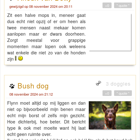
+0
" quote "
gewijzigd op 08 november 2024 om 20:11
Zit een halve mops in, meneer gaat
dus echt niet opzij of er om heen als
twee mensen naast mekaar komen
aanlopen maar er dwars doorheen.
Zorgt meestal voor grappige
momenten maar lopen ook weleens
wat enkele die niet zo van de honden
zijn
3 doggies
Bush dog
+0
" quote "
08 november 2024 om 21:12
Flynn moet altijd op mij liggen en dan
niet op bijvoorbeeld mijn benen maar
echt mijn borst of zelfs mijn gezicht.
Hoe dichterbij, hoe beter. Dit bericht
type ik ook met moeite want hij laat
echt geen ruimte over.