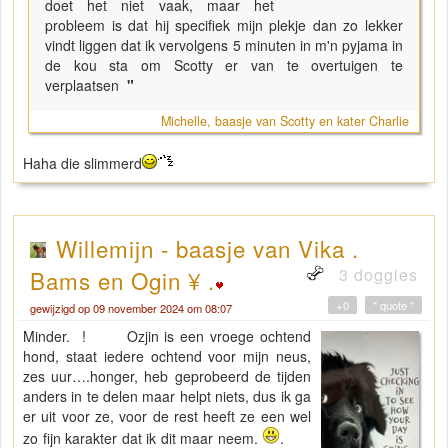
doet het niet vaak, maar het
probleem is dat hij specifiek mijn plekje dan zo lekker
vindt liggen dat ik vervolgens 5 minuten in m'n pyjama in
de kou sta om Scotty er van te overtuigen te
verplaatsen
"
Michelle, baasje van Scotty en kater Charlie
Haha die slimmerd
Willemijn - baasje van Vika .
3 doggies
Bams en Ogin ¥ .
+0
" quote "
gewijzigd op 09 november 2024 om 08:07
Minder. ! Ozjin is een vroege ochtend
hond, staat iedere ochtend voor mijn neus,
zes uur….honger, heb geprobeerd de tijden
anders in te delen maar helpt niets, dus ik ga
er uit voor ze, voor de rest heeft ze een wel
zo fijn karakter dat ik dit maar neem.
.