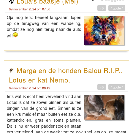
Loua's baasje (Mei)
+0
" quote "
09 november 2024 om 07:50
Oja nog iets: héééél langzaam lopen
op de terugweg van een wandeling,
omdat ze nog niet terug naar de auto
wil!
Marga en de honden Balou R.I.P.,
Lotus en kat Nemo.
+0
" quote "
09 november 2024 om 08:49
Iets wat ik echt heel vervelend vind aan
Lotus is dat ze zowel binnen als buiten
dingen van de grond eet. Binnen is ze
een kruimeldief maar buiten eet ze o.a.
kattendrollen, gras en soms planten.
Dit is nu er weer paddenstoelen staan
erg vervelend. Van de week vrat ze ook snel iets op, ze moest