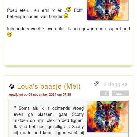
Poep eten... en erin rollen...
Echt,
het énige nadeel van honden
Iets anders weet ik even niet. Ik heb gewoon een super hond
3 doggies
Loua's baasje (Mei)
+0
" quote "
gewijzigd op 09 november 2024 om 07:38
"
Soms als ik 's ochtends vroeg
even ga plassen, gaat Scotty
midden op mijn plek in bed liggen.
Ik vind het heel gezellig als Scotty
bij me in bed komt liggen want hij