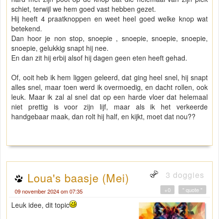
schiet, terwijl we hem goed vast hebben gezet.
Hij heeft 4 praatknoppen en weet heel goed welke knop wat
betekend.
Dan hoor je non stop, snoepie , snoepie, snoepie, snoepie,
snoepie, gelukkig snapt hij nee.
En dan zit hij erbij alsof hij dagen geen eten heeft gehad.
Of, ooit heb ik hem liggen geleerd, dat ging heel snel, hij snapt
alles snel, maar toen werd ik overmoedig, en dacht rollen, ook
leuk. Maar ik zal al snel dat op een harde vloer dat helemaal
niet prettig is voor zijn lijf, maar als ik het verkeerde
handgebaar maak, dan rolt hij half, en kijkt, moet dat nou??
3 doggies
Loua's baasje (Mei)
+0
" quote "
09 november 2024 om 07:35
Leuk idee, dit topic