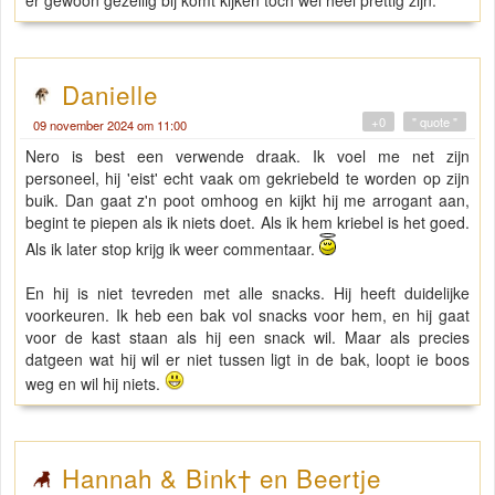
er gewoon gezellig bij komt kijken toch wel heel prettig zijn.
Danielle
+0
" quote "
09 november 2024 om 11:00
Nero is best een verwende draak. Ik voel me net zijn
personeel, hij 'eist' echt vaak om gekriebeld te worden op zijn
buik. Dan gaat z'n poot omhoog en kijkt hij me arrogant aan,
begint te piepen als ik niets doet. Als ik hem kriebel is het goed.
Als ik later stop krijg ik weer commentaar.
En hij is niet tevreden met alle snacks. Hij heeft duidelijke
voorkeuren. Ik heb een bak vol snacks voor hem, en hij gaat
voor de kast staan als hij een snack wil. Maar als precies
datgeen wat hij wil er niet tussen ligt in de bak, loopt ie boos
weg en wil hij niets.
Hannah & Bink† en Beertje