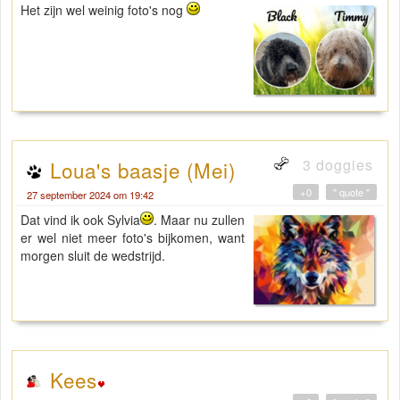
Het zijn wel weinig foto's nog
3 doggies
Loua's baasje (Mei)
+0
" quote "
27 september 2024 om 19:42
Dat vind ik ook Sylvia
. Maar nu zullen
er wel niet meer foto's bijkomen, want
morgen sluit de wedstrijd.
Kees