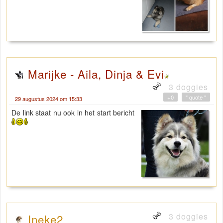
Marijke - Aila, Dinja & Evi
3 doggies
+0
" quote "
29 augustus 2024 om 15:33
De link staat nu ook in het start bericht
3 doggies
Ineke2