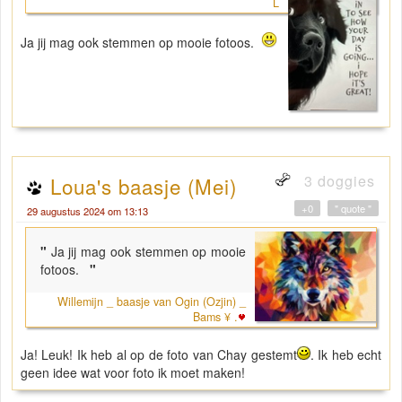
L
Ja jij mag ook stemmen op mooie fotoos.
3 doggies
Loua's baasje (Mei)
+0
" quote "
29 augustus 2024 om 13:13
"
Ja jij mag ook stemmen op mooie
fotoos.
"
Willemijn _ baasje van Ogin (Ozjin) _
Bams ¥ .
Ja! Leuk! Ik heb al op de foto van Chay gestemt
. Ik heb echt
geen idee wat voor foto ik moet maken!