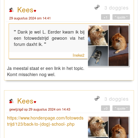
3 doggies
Kees
+1
" quote "
29 augustus 2024 om 14:41
"
Dank je wel L. Eerder kwam ik bij
een fotowedstrijd gewoon via het
forum daxht ik.
"
Ineke2
Ja meestal staat er een link in het topic.
Komt misschien nog wel.
3 doggies
Kees
+0
" quote "
gewijzigd op 29 augustus 2024 om 14:43
https://www.hondenpage.com/fotoweds
trijd/123/back-to-(dog)-school-.php