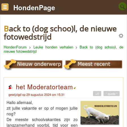
HondenPage
Back to (dog schoo)l, de nieuwe
fotowedstrijd
HondenForum
>
Leuke honden verhalen
>
Back to (dog schoo)l, de
nieuwe fotowedstrijd
het Moderatorteam
+0
" quote "
gewijzigd op 29 augustus 2024 om 15:31
Hallo allemaal,
zit jullie vakantie er op of mogen jullie
nog?
De meeste schoolvakanties zijn zo
langzamerhand voorbij, tijd voor een