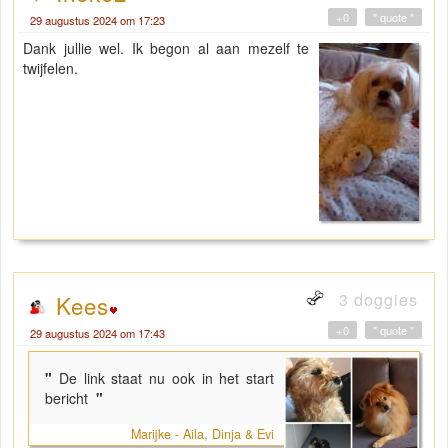
+0
" quote "
29 augustus 2024 om 17:23
Dank jullie wel. Ik begon al aan mezelf te
twijfelen.
3 doggies
Kees
+0
" quote "
29 augustus 2024 om 17:43
"
De link staat nu ook in het start
bericht
"
Marijke - Aila, Dinja & Evi