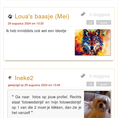
3 doggies
Loua's baasje (Mei)
+0
" quote "
29 augustus 2024 om 13:33
Ik heb inmiddels ook wel een ideetje
3 doggies
Ineke2
+0
" quote "
gewijzigd op 29 augustus 2024 om 13:49
"
Ga naar fotos op jouw profiel. Rechts
staat 'fotowedstrijd' en 'mijn fotowedstrijd'
op 1 van die 2 moet je klikken, dan zie je
het vanzelf
"