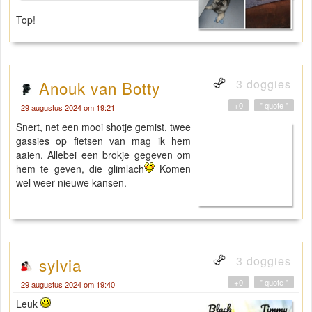
Top!
3 doggies
Anouk van Botty
+0
" quote "
29 augustus 2024 om 19:21
Snert, net een mooi shotje gemist, twee
gassies op fietsen van mag ik hem
aaien. Allebei een brokje gegeven om
hem te geven, die glimlach
Komen
wel weer nieuwe kansen.
3 doggies
sylvia
+0
" quote "
29 augustus 2024 om 19:40
Leuk