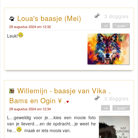
3 doggies
Loua's baasje (Mei)
+0
" quote "
29 augustus 2024 om 12:32
Leuk!
Willemijn - baasje van Vika .
3 doggies
Bams en Ogin ¥ .
+0
" quote "
29 augustus 2024 om 12:34
L…geweldig voor je….kies een mooie foto
van je lieverd….en de opdracht…je weet he
he…
maak er iets moois van.