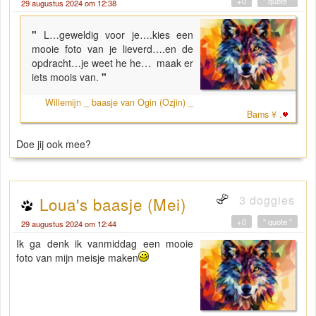
+0
" quote "
29 augustus 2024 om 12:38
"
L…geweldig voor je….kies een
mooie foto van je lieverd….en de
opdracht…je weet he he… maak er
iets moois van.
"
Willemijn _ baasje van Ogin (Ozjin) _
Bams ¥ .
Doe jij ook mee?
3 doggies
Loua's baasje (Mei)
+0
" quote "
29 augustus 2024 om 12:44
Ik ga denk ik vanmiddag een mooie
foto van mijn meisje maken