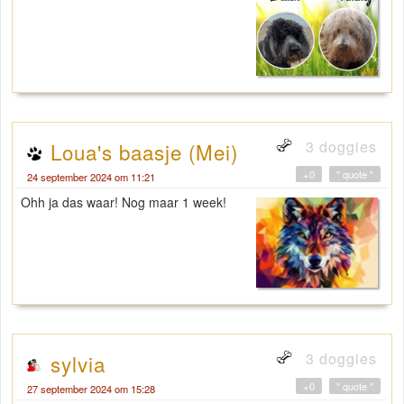
3 doggies
Loua's baasje (Mei)
+0
" quote "
24 september 2024 om 11:21
Ohh ja das waar! Nog maar 1 week!
3 doggies
sylvia
+0
" quote "
27 september 2024 om 15:28