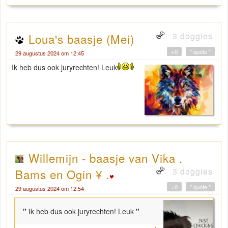
3 doggies
Loua's baasje (Mei)
+0
" quote "
29 augustus 2024 om 12:45
Ik heb dus ook juryrechten! Leuk
Willemijn - baasje van Vika .
3 doggies
Bams en Ogin ¥ .
+0
" quote "
29 augustus 2024 om 12:54
"
Ik heb dus ook juryrechten! Leuk
"