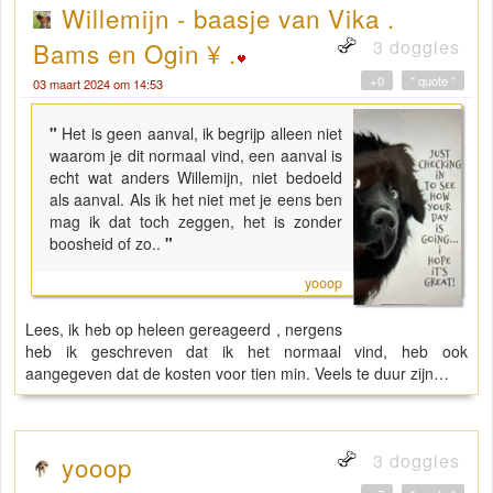
Willemijn - baasje van Vika .
3 doggies
Bams en Ogin ¥ .
+0
" quote "
03 maart 2024 om 14:53
"
Het is geen aanval, ik begrijp alleen niet
waarom je dit normaal vind, een aanval is
echt wat anders Willemijn, niet bedoeld
als aanval. Als ik het niet met je eens ben
mag ik dat toch zeggen, het is zonder
boosheid of zo..
"
yooop
Lees, ik heb op heleen gereageerd , nergens
heb ik geschreven dat ik het normaal vind, heb ook
aangegeven dat de kosten voor tien min. Veels te duur zijn…
3 doggies
yooop