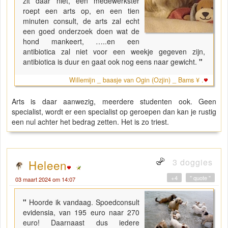
zit daar niet, een medewerkster
roept een arts op, en een tien
minuten consult, de arts zal echt
een goed onderzoek doen wat de
hond mankeert, …..en een
antibiotica zal niet voor een weekje gegeven zijn,
antibiotica is duur en gaat ook nog eens naar gewicht.
"
Willemijn _ baasje van Ogin (Ozjin) _ Bams ¥ .
Arts is daar aanwezig, meerdere studenten ook. Geen
specialist, wordt er een specialist op geroepen dan kan je rustig
een nul achter het bedrag zetten. Het is zo triest.
3 doggies
Heleen
+4
" quote "
03 maart 2024 om 14:07
"
Hoorde ik vandaag. Spoedconsult
evidensia, van 195 euro naar 270
euro! Daarnaast dus iedere