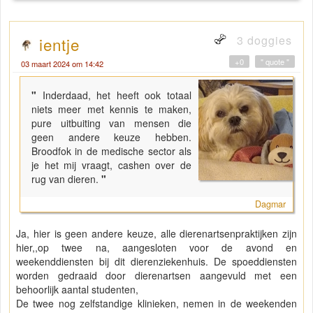
3 doggies
ientje
+0
" quote "
03 maart 2024 om 14:42
"
Inderdaad, het heeft ook totaal
niets meer met kennis te maken,
pure uitbuiting van mensen die
geen andere keuze hebben.
Broodfok in de medische sector als
je het mij vraagt, cashen over de
rug van dieren.
"
Dagmar
Ja, hier is geen andere keuze, alle dierenartsenpraktijken zijn
hier,,op twee na, aangesloten voor de avond en
weekenddiensten bij dit dierenziekenhuis. De spoeddiensten
worden gedraaid door dierenartsen aangevuld met een
behoorlijk aantal studenten,
De twee nog zelfstandige klinieken, nemen in de weekenden