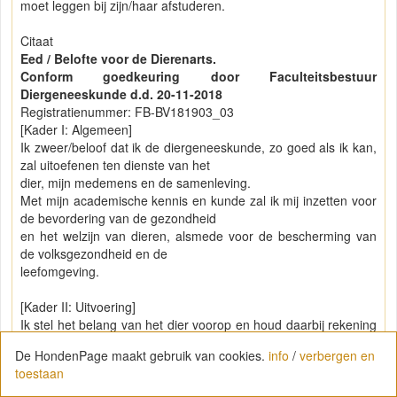
moet leggen bij zijn/haar afstuderen.
Citaat
Eed / Belofte voor de Dierenarts.
Conform goedkeuring door Faculteitsbestuur
Diergeneeskunde d.d. 20-11-2018
Registratienummer: FB-BV181903_03
[Kader I: Algemeen]
Ik zweer/beloof dat ik de diergeneeskunde, zo goed als ik kan,
zal uitoefenen ten dienste van het
dier, mijn medemens en de samenleving.
Met mijn academische kennis en kunde zal ik mij inzetten voor
de bevordering van de gezondheid
en het welzijn van dieren, alsmede voor de bescherming van
de volksgezondheid en de
leefomgeving.
[Kader II: Uitvoering]
Ik stel het belang van het dier voorop en houd daarbij rekening
met de opvattingen van de mens
De HondenPage maakt gebruik van cookies.
info
/
verbergen en
die de verantwoordelijkheid voor het dier heeft, waarbij ik recht
toestaan
doe aan de intrinsieke waarde van
het dier.