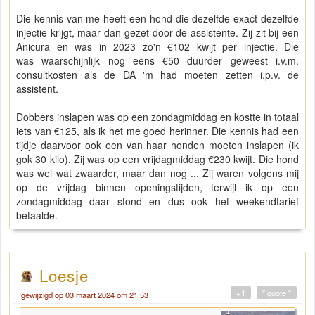
Die kennis van me heeft een hond die dezelfde exact dezelfde
injectie krijgt, maar dan gezet door de assistente. Zij zit bij een
Anicura en was in 2023 zo'n €102 kwijt per injectie. Die
was waarschijnlijk nog eens €50 duurder geweest i.v.m.
consultkosten als de DA 'm had moeten zetten i.p.v. de
assistent.
Dobbers inslapen was op een zondagmiddag en kostte in totaal
iets van €125, als ik het me goed herinner. Die kennis had een
tijdje daarvoor ook een van haar honden moeten inslapen (ik
gok 30 kilo). Zij was op een vrijdagmiddag €230 kwijt. Die hond
was wel wat zwaarder, maar dan nog ... Zij waren volgens mij
op de vrijdag binnen openingstijden, terwijl ik op een
zondagmiddag daar stond en dus ook het weekendtarief
betaalde.
Loesje
+1
" quote "
gewijzigd op 03 maart 2024 om 21:53