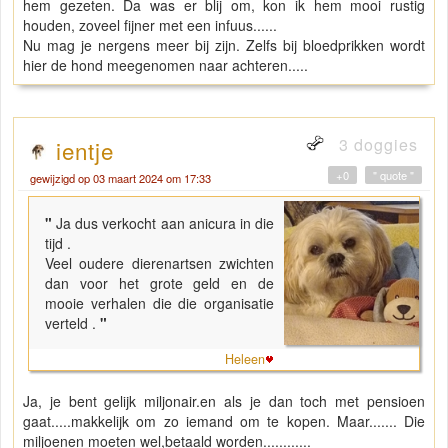
hem gezeten. Da was er blij om, kon ik hem mooi rustig
houden, zoveel fijner met een infuus......
Nu mag je nergens meer bij zijn. Zelfs bij bloedprikken wordt
hier de hond meegenomen naar achteren.....
3 doggies
ientje
+0
" quote "
gewijzigd op 03 maart 2024 om 17:33
"
Ja dus verkocht aan anicura in die
tijd .
Veel oudere dierenartsen zwichten
dan voor het grote geld en de
mooie verhalen die die organisatie
verteld .
"
Heleen
Ja, je bent gelijk miljonair.en als je dan toch met pensioen
gaat.....makkelijk om zo iemand om te kopen. Maar....... Die
miljoenen moeten wel,betaald worden............