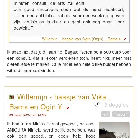
minuten consult, de arts zal echt
een goed onderzoek doen wat de hond mankeert,
…..en een antibiotica zal niet voor een weekje gegeven
zijn, antibiotica is duur en gaat ook nog eens naar
gewicht.
"
Willemijn _ baasje van Ogin (Ozjin) _ Bams ¥ .
Ik snap niet dat je dit aan het
Bagatelliseren
bent 500 euro voor
een consult, dat is lekker verdienen toch, heeft niks meer met
dierenliefde te maken. Of je moet een hele dikke buidel hebben
wil je dit normaal vinden.
Willemijn - baasje van Vika .
3 doggies
Bams en Ogin ¥ .
+0
" quote "
03 maart 2024 om 14:35
Ik ben in de kliniek Eersel geweest, ook een
ANICURA kliniek, werd gelijk geholpen, was
ook een spoed….en geen hele hoge