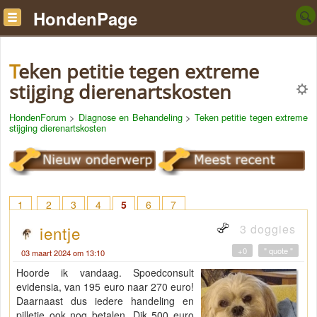
HondenPage
Teken petitie tegen extreme
stijging dierenartskosten
HondenForum
>
Diagnose en Behandeling
>
Teken petitie tegen extreme
stijging dierenartskosten
1
2
3
4
5
6
7
3 doggies
ientje
+0
" quote "
03 maart 2024 om 13:10
Hoorde ik vandaag. Spoedconsult
evidensia, van 195 euro naar 270 euro!
Daarnaast dus iedere handeling en
pilletje ook nog betalen. Dik 500 euro