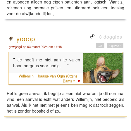
en avonden alleen nog eigen patienten aan, logisch. Want zij
rekenen nog normale prijzen, en uiteraard ook een toeslag
voor de afwijkende tijden,
3 doggies
yooop
+3
" quote "
gewijzigd op 03 maart 2024 om 14:48
"
Je hoeft me niet aan te vallen
hoor, nergens voor nodig.
"
Willemijn _ baasje van Ogin (Ozjin) _
Bams ¥ .
Het is geen aanval, ik begrijp alleen niet waarom je dit normaal
vind, een aanval is echt wat anders Willemijn, niet bedoeld als
aanval. Als ik het niet met je eens ben mag ik dat toch zeggen,
het is zonder boosheid of zo..