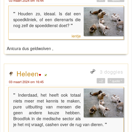
03 maart 2024 om 16:44
"
Houden zo, ideaal. Is dat een
spoedkliniek, of een dierenarts die
nog zelf de spoeddienst doet?
"
ientje
Anicura dus geldwolven ,
3 doggies
Heleen
+2
" quote "
03 maart 2024 om 16:45
"
Inderdaad, het heeft ook totaal
niets meer met kennis te maken,
pure uitbuiting van mensen die
geen andere keuze hebben.
Broodfok in de medische sector als
je het mij vraagt, cashen over de rug van dieren.
"