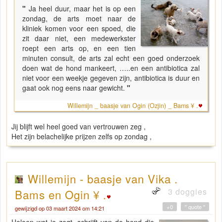
"
Ja heel duur, maar het is op een
zondag, de arts moet naar de
kliniek komen voor een spoed, die
zit daar niet, een medewerkster
roept een arts op, en een tien
minuten consult, de arts zal echt een goed onderzoek
doen wat de hond mankeert, …..en een antibiotica zal
niet voor een weekje gegeven zijn, antibiotica is duur en
gaat ook nog eens naar gewicht.
"
Willemijn _ baasje van Ogin (Ozjin) _ Bams ¥ .
Jij blijft wel heel goed van vertrouwen zeg ,
Het zijn belachelijke prijzen zelfs op zondag ,
Willemijn - baasje van Vika .
3 doggies
Bams en Ogin ¥ .
+0
" quote "
gewijzigd op 03 maart 2024 om 14:21