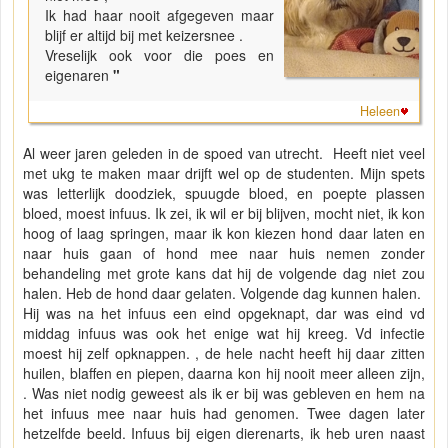
Ik had haar nooit afgegeven maar
blijf er altijd bij met keizersnee .
Vreselijk ook voor die poes en
eigenaren
"
Heleen
Al weer jaren geleden in de spoed van utrecht. Heeft niet veel
met ukg te maken maar drijft wel op de studenten. Mijn spets
was letterlijk doodziek, spuugde bloed, en poepte plassen
bloed, moest infuus. Ik zei, ik wil er bij blijven, mocht niet, ik kon
hoog of laag springen, maar ik kon kiezen hond daar laten en
naar huis gaan of hond mee naar huis nemen zonder
behandeling met grote kans dat hij de volgende dag niet zou
halen. Heb de hond daar gelaten. Volgende dag kunnen halen.
Hij was na het infuus een eind opgeknapt, dar was eind vd
middag infuus was ook het enige wat hij kreeg. Vd infectie
moest hij zelf opknappen. , de hele nacht heeft hij daar zitten
huilen, blaffen en piepen, daarna kon hij nooit meer alleen zijn,
. Was niet nodig geweest als ik er bij was gebleven en hem na
het infuus mee naar huis had genomen. Twee dagen later
hetzelfde beeld. Infuus bij eigen dierenarts, ik heb uren naast