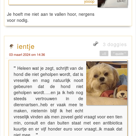
yooop
Je hoeft me niet aan te vallen hoor, nergens
voor nodig.
3 doggies
ientje
+0
" quote "
03 maart 2024 om 14:36
"
Heleen wat je zegt, schrijft van de
hond die niet geholpen wordt, dat is
vreselijk en mag natuurlijk nooit
gebeuren dat de hond niet
geholpen wordt…..en ja ik heb nog
steeds vertrouwen in de
dierenartsen..heb er vaak mee te
maken, nietemin blijf ik het echt
vreselijk vinden als men zoveel geld vraagt voor een tien
min, consult en dan buiten staat met een antibiotica
kuurtje en er vijf honder euro voor vraagt..ik maak dat
niet mee…
"