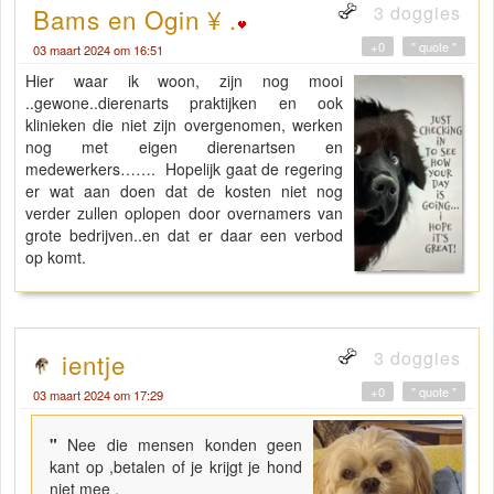
3 doggies
Bams en Ogin ¥ .
+0
" quote "
03 maart 2024 om 16:51
Hier waar ik woon, zijn nog mooi
..gewone..dierenarts praktijken en ook
klinieken die niet zijn overgenomen, werken
nog met eigen dierenartsen en
medewerkers……. Hopelijk gaat de regering
er wat aan doen dat de kosten niet nog
verder zullen oplopen door overnamers van
grote bedrijven..en dat er daar een verbod
op komt.
3 doggies
ientje
+0
" quote "
03 maart 2024 om 17:29
"
Nee die mensen konden geen
kant op ,betalen of je krijgt je hond
niet mee ,