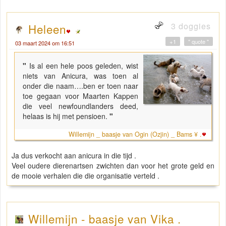
3 doggies
Heleen
+1
" quote "
03 maart 2024 om 16:51
"
Is al een hele poos geleden, wist
niets van Anicura, was toen al
onder die naam….ben er toen naar
toe gegaan voor Maarten Kappen
die veel newfoundlanders deed,
helaas is hij met pensioen.
"
Willemijn _ baasje van Ogin (Ozjin) _ Bams ¥ .
Ja dus verkocht aan anicura in die tijd .
Veel oudere dierenartsen zwichten dan voor het grote geld en
de mooie verhalen die die organisatie verteld .
Willemijn - baasje van Vika .