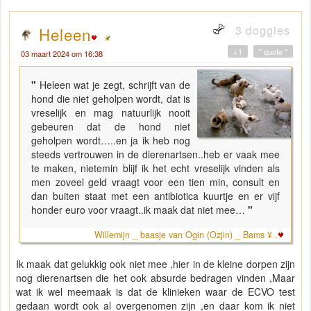
3 doggies
Heleen
+1
" quote "
03 maart 2024 om 16:38
"
Heleen wat je zegt, schrijft van de
hond die niet geholpen wordt, dat is
vreselijk en mag natuurlijk nooit
gebeuren dat de hond niet
geholpen wordt…..en ja ik heb nog
steeds vertrouwen in de dierenartsen..heb er vaak mee
te maken, nietemin blijf ik het echt vreselijk vinden als
men zoveel geld vraagt voor een tien min, consult en
dan buiten staat met een antibiotica kuurtje en er vijf
honder euro voor vraagt..ik maak dat niet mee…
"
Willemijn _ baasje van Ogin (Ozjin) _ Bams ¥ .
Ik maak dat gelukkig ook niet mee ,hier in de kleine dorpen zijn
nog dierenartsen die het ook absurde bedragen vinden ,Maar
wat ik wel meemaak is dat de klinieken waar de ECVO test
gedaan wordt ook al overgenomen zijn ,en daar kom ik niet