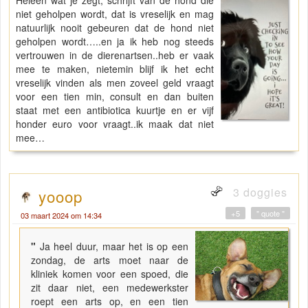
Heleen wat je zegt, schrijft van de hond die
niet geholpen wordt, dat is vreselijk en mag
natuurlijk nooit gebeuren dat de hond niet
geholpen wordt…..en ja ik heb nog steeds
vertrouwen in de dierenartsen..heb er vaak
mee te maken, nietemin blijf ik het echt
vreselijk vinden als men zoveel geld vraagt
voor een tien min, consult en dan buiten
staat met een antibiotica kuurtje en er vijf
honder euro voor vraagt..ik maak dat niet
mee…
3 doggies
yooop
+5
" quote "
03 maart 2024 om 14:34
"
Ja heel duur, maar het is op een
zondag, de arts moet naar de
kliniek komen voor een spoed, die
zit daar niet, een medewerkster
roept een arts op, en een tien