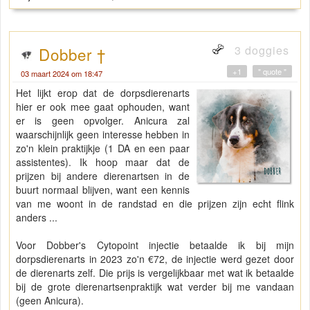
3 doggies
Dobber †
+1
" quote "
03 maart 2024 om 18:47
Het lijkt erop dat de dorpsdierenarts
hier er ook mee gaat ophouden, want
er is geen opvolger. Anicura zal
waarschijnlijk geen interesse hebben in
zo'n klein praktijkje (1 DA en een paar
assistentes). Ik hoop maar dat de
prijzen bij andere dierenartsen in de
buurt normaal blijven, want een kennis
van me woont in de randstad en die prijzen zijn echt flink
anders ...
Voor Dobber's Cytopoint injectie betaalde ik bij mijn
dorpsdierenarts in 2023 zo'n €72, de injectie werd gezet door
de dierenarts zelf. Die prijs is vergelijkbaar met wat ik betaalde
bij de grote dierenartsenpraktijk wat verder bij me vandaan
(geen Anicura).