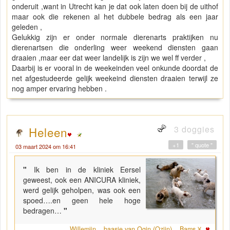
onderuit ,want in Utrecht kan je dat ook laten doen bij de uithof
maar ook die rekenen al het dubbele bedrag als een jaar
geleden ,
Gelukkig zijn er onder normale dierenarts praktijken nu
dierenartsen die onderling weer weekend diensten gaan
draaien ,maar eer dat weer landelijk is zijn we wel ff verder ,
Daarbij is er vooral in de weekeinden veel onkunde doordat de
net afgestudeerde gelijk weekeind diensten draaien terwijl ze
nog amper ervaring hebben .
3 doggies
Heleen
+1
" quote "
03 maart 2024 om 16:41
"
Ik ben in de kliniek Eersel
geweest, ook een ANICURA kliniek,
werd gelijk geholpen, was ook een
spoed….en geen hele hoge
bedragen…
"
Willemijn _ baasje van Ogin (Ozjin) _ Bams ¥ .