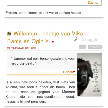
Dagmar
Precies ,en de kennis is ook ver te zoeken helaas .
Willemijn - baasje van Vika .
3 doggies
Bams en Ogin ¥ .
+0
" quote "
03 maart 2024 om 16:48
"
Jammer dat ook Eersel gezwicht is voor
het grote geld .
"
Heleen
Is al een hele poos geleden, wist niets van
Anicura, was toen al onder die naam….ben
er toen naar toe gegaan voor Maarten
Kappen die veel newfoundlanders deed,
helaas is hij met pensioen.