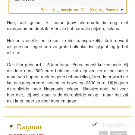
Willemijn _ baasje van Ogin (Ozjin) _ Bams ¥ .
Nee, dat geloof ik, maar jouw dierenarts is nog niet
overgenomen denk ik. Hier zijn het normale prijzen, helaas.
Heleen vreselijk, en je kan ze niet aansprakelijk stellen, want
als persoon tegen een zo grote buitenlandse gigant leg je het
altijd af.
Ook hier gebeurd, 1,5 jaar terug. Poes, moest keizersnede, bij
de deur eerst 500 euro betalen, kat afgeven en er het beste
maar van hopen, anders geen behandeling, Uren later werd de
kat pas geopereerd, kosten er boven op 2800 euro. Dit is geen
dierenliefde meer. Nogmaals helaas. Baasjes doen het voor
hun dier,, zij wel, daar is de dierenliefde volop, maar dat zal
niet lang meer zo door kunnen gaan,
3 doggies
Dagmar
+5
" quote "
03 maart 2024 om 14:36