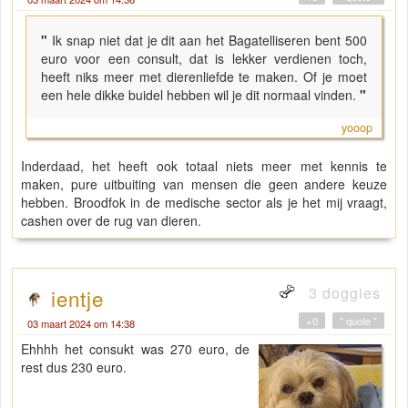
"
Ik snap niet dat je dit aan het Bagatelliseren bent 500
euro voor een consult, dat is lekker verdienen toch,
heeft niks meer met dierenliefde te maken. Of je moet
een hele dikke buidel hebben wil je dit normaal vinden.
"
yooop
Inderdaad, het heeft ook totaal niets meer met kennis te
maken, pure uitbuiting van mensen die geen andere keuze
hebben. Broodfok in de medische sector als je het mij vraagt,
cashen over de rug van dieren.
3 doggies
ientje
+0
" quote "
03 maart 2024 om 14:38
Ehhhh het consukt was 270 euro, de
rest dus 230 euro.