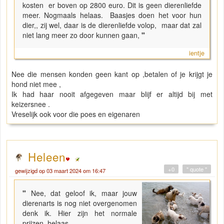
kosten er boven op 2800 euro. Dit is geen dierenliefde
meer. Nogmaals helaas. Baasjes doen het voor hun
dier,, zij wel, daar is de dierenliefde volop, maar dat zal
niet lang meer zo door kunnen gaan,
"
ientje
Nee die mensen konden geen kant op ,betalen of je krijgt je
hond niet mee ,
Ik had haar nooit afgegeven maar blijf er altijd bij met
keizersnee .
Vreselijk ook voor die poes en eigenaren
Heleen
+0
" quote "
gewijzigd op 03 maart 2024 om 16:47
"
Nee, dat geloof ik, maar jouw
dierenarts is nog niet overgenomen
denk ik. Hier zijn het normale
prijzen, helaas.