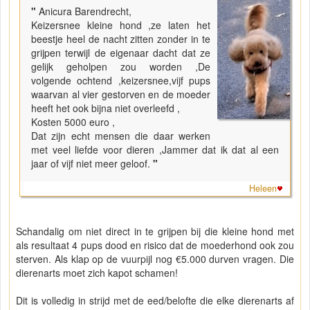
"
Anicura Barendrecht,
Keizersnee kleine hond ,ze laten het
beestje heel de nacht zitten zonder in te
grijpen terwijl de eigenaar dacht dat ze
gelijk geholpen zou worden ,De
volgende ochtend ,keizersnee,vijf pups
waarvan al vier gestorven en de moeder
heeft het ook bijna niet overleefd ,
Kosten 5000 euro ,
Dat zijn echt mensen die daar werken
met veel liefde voor dieren ,Jammer dat ik dat al een
jaar of vijf niet meer geloof.
"
Heleen
Schandalig om niet direct in te grijpen bij die kleine hond met
als resultaat 4 pups dood en risico dat de moederhond ook zou
sterven. Als klap op de vuurpijl nog €5.000 durven vragen. Die
dierenarts moet zich kapot schamen!
Dit is volledig in strijd met de eed/belofte die elke dierenarts af