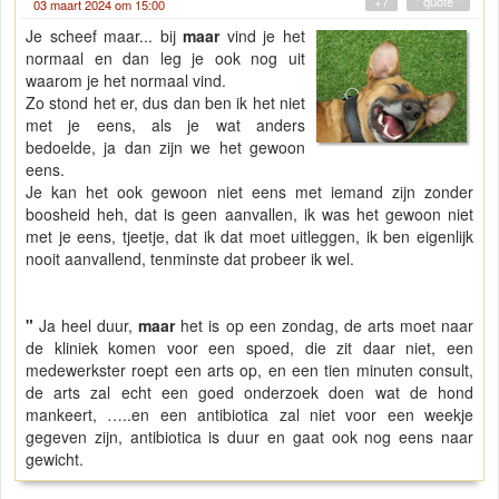
+7
" quote "
03 maart 2024 om 15:00
Je scheef maar... bij
maar
vind je het
normaal en dan leg je ook nog uit
waarom je het normaal vind.
Zo stond het er, dus dan ben ik het niet
met je eens, als je wat anders
bedoelde, ja dan zijn we het gewoon
eens.
Je kan het ook gewoon niet eens met iemand zijn zonder
boosheid heh, dat is geen aanvallen, ik was het gewoon niet
met je eens, tjeetje, dat ik dat moet uitleggen, ik ben eigenlijk
nooit aanvallend, tenminste dat probeer ik wel.
"
Ja heel duur,
maar
het is op een zondag, de arts moet naar
de kliniek komen voor een spoed, die zit daar niet, een
medewerkster roept een arts op, en een tien minuten consult,
de arts zal echt een goed onderzoek doen wat de hond
mankeert, …..en een antibiotica zal niet voor een weekje
gegeven zijn, antibiotica is duur en gaat ook nog eens naar
gewicht.