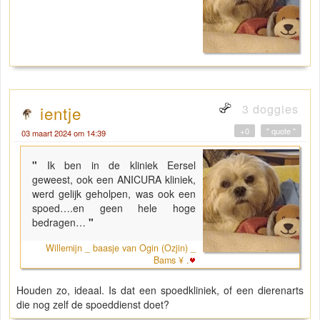
3 doggies
ientje
+0
" quote "
03 maart 2024 om 14:39
"
Ik ben in de kliniek Eersel
geweest, ook een ANICURA kliniek,
werd gelijk geholpen, was ook een
spoed….en geen hele hoge
bedragen…
"
Willemijn _ baasje van Ogin (Ozjin) _
Bams ¥ .
Houden zo, ideaal. Is dat een spoedkliniek, of een dierenarts
die nog zelf de spoeddienst doet?