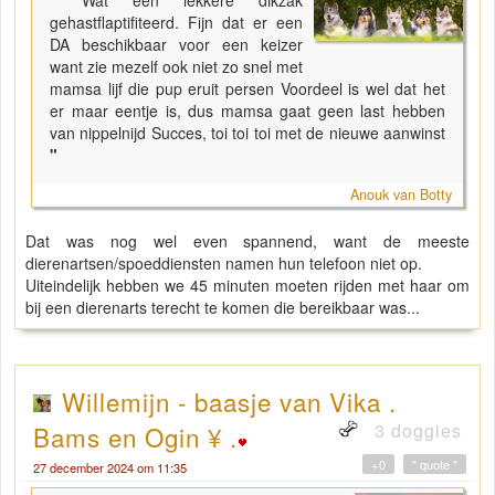
gehastflaptifiteerd. Fijn dat er een
DA beschikbaar voor een keizer
want zie mezelf ook niet zo snel met
mamsa lijf die pup eruit persen Voordeel is wel dat het
er maar eentje is, dus mamsa gaat geen last hebben
van nippelnijd Succes, toi toi toi met de nieuwe aanwinst
"
Anouk van Botty
Dat was nog wel even spannend, want de meeste
dierenartsen/spoeddiensten namen hun telefoon niet op.
Uiteindelijk hebben we 45 minuten moeten rijden met haar om
bij een dierenarts terecht te komen die bereikbaar was...
Willemijn - baasje van Vika .
3 doggies
Bams en Ogin ¥ .
+0
" quote "
27 december 2024 om 11:35