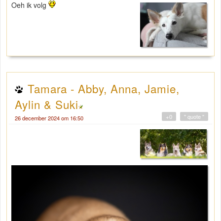
Oeh ik volg
Tamara - Abby, Anna, Jamie,
Aylin & Suki
+0
" quote "
26 december 2024 om 16:50