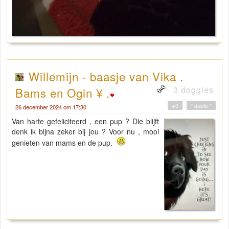
Willemijn - baasje van Vika .
3 doggies
Bams en Ogin ¥ .
+0
" quote "
26 december 2024 om 17:30
Van harte gefeliciteerd , een pup ? Die blijft
denk ik bijna zeker bij jou ? Voor nu , mooi
genieten van mams en de pup.