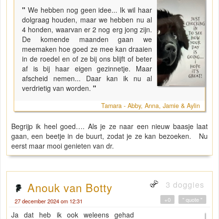
"
We hebben nog geen idee... Ik wil haar
dolgraag houden, maar we hebben nu al
4 honden, waarvan er 2 nog erg jong zijn.
De komende maanden gaan we
meemaken hoe goed ze mee kan draaien
in de roedel en of ze bij ons blijft of beter
af is bij haar eigen gezinnetje. Maar
afscheid nemen... Daar kan ik nu al
verdrietig van worden.
"
Tamara - Abby, Anna, Jamie & Aylin
Begrijp ik heel goed…. Als je ze naar een nieuw baasje laat
gaan, een beetje in de buurt, zodat je ze kan bezoeken. Nu
eerst maar mooi genieten van dr.
3 doggies
Anouk van Botty
+0
" quote "
27 december 2024 om 12:31
Ja dat heb ik ook weleens gehad