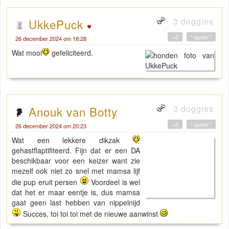
3 doggies
UkkePuck
+0
" quote "
26 december 2024 om 18:28
Wat mooi
gefeliciteerd.
3 doggies
Anouk van Botty
+0
" quote "
26 december 2024 om 20:23
Wat een lekkere dikzak
gehastflaptifiteerd. Fijn dat er een DA
beschikbaar voor een keizer want zie
mezelf ook niet zo snel met mamsa lijf
die pup eruit persen
Voordeel is wel
dat het er maar eentje is, dus mamsa
gaat geen last hebben van nippelnijd
Succes, toi toi toi met de nieuwe aanwinst