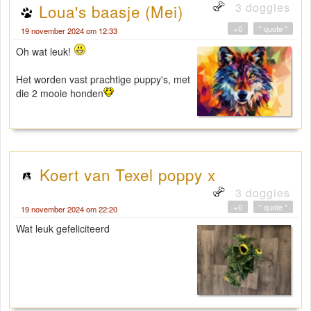
3 doggies
Loua's baasje (Mei)
+0
" quote "
19 november 2024 om 12:33
Oh wat leuk!
Het worden vast prachtige puppy's, met
die 2 mooie honden
Koert van Texel poppy x
3 doggies
+0
" quote "
19 november 2024 om 22:20
Wat leuk gefeliciteerd