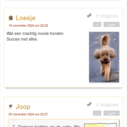
3 doggies
Loesje
+0
" quote "
19 november 2024 om 22:53
Wat een machtig mooie honden.
Succes met alles.
3 doggies
Joop
+1
" quote "
20 november 2024 om 22:27
"
Gisteren hadden we de echo. We