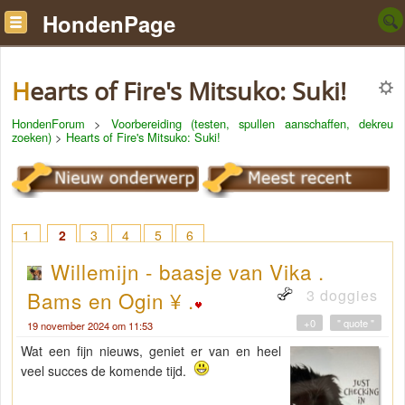
HondenPage
Hearts of Fire's Mitsuko: Suki!
HondenForum
>
Voorbereiding (testen, spullen aanschaffen, dekreu
zoeken)
>
Hearts of Fire's Mitsuko: Suki!
1
2
3
4
5
6
Willemijn - baasje van Vika .
3 doggies
Bams en Ogin ¥ .
+0
" quote "
19 november 2024 om 11:53
Wat een fijn nieuws, geniet er van en heel
veel succes de komende tijd.