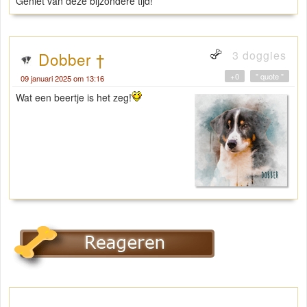
Geniet van deze bijzondere tijd!
3 doggies
Dobber †
+0
" quote "
09 januari 2025 om 13:16
Wat een beertje is het zeg!