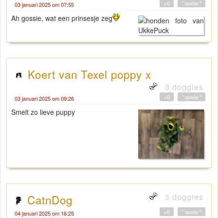
+0
" quote "
03 januari 2025 om 07:55
Ah gossie, wat een prinsesje zeg
Koert van Texel poppy x
3 doggies
+0
" quote "
03 januari 2025 om 09:26
Smelt zo lieve puppy
3 doggies
CatnDog
+0
" quote "
04 januari 2025 om 16:25