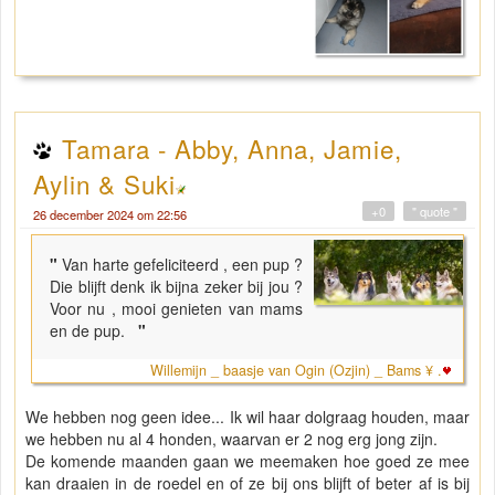
Tamara - Abby, Anna, Jamie,
Aylin & Suki
+0
" quote "
26 december 2024 om 22:56
"
Van harte gefeliciteerd , een pup ?
Die blijft denk ik bijna zeker bij jou ?
Voor nu , mooi genieten van mams
en de pup.
"
Willemijn _ baasje van Ogin (Ozjin) _ Bams ¥ .
We hebben nog geen idee... Ik wil haar dolgraag houden, maar
we hebben nu al 4 honden, waarvan er 2 nog erg jong zijn.
De komende maanden gaan we meemaken hoe goed ze mee
kan draaien in de roedel en of ze bij ons blijft of beter af is bij