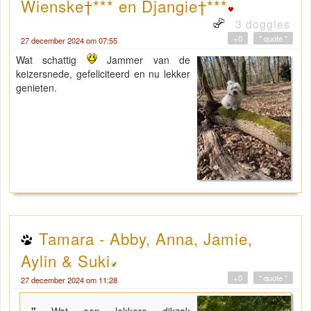
Wienske†*** en Djangie†***
3 doggies
+0
" quote "
27 december 2024 om 07:55
Wat schattig
Jammer van de
keizersnede, gefeliciteerd en nu lekker
genieten.
Tamara - Abby, Anna, Jamie,
Aylin & Suki
+0
" quote "
27 december 2024 om 11:28
"
Wat een lekkere dikzak