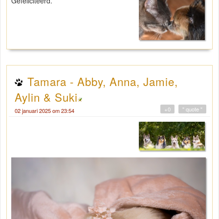
Gefeliciteerd.
Tamara - Abby, Anna, Jamie,
Aylin & Suki
+0
" quote "
02 januari 2025 om 23:54