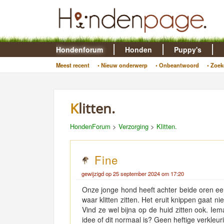
Hondenforum
Honden
Puppy's
Meest recent
• Nieuw onderwerp
• Onbeantwoord
• Zoek
Klitten.
HondenForum
>
Verzorging
>
Klitten.
Fine
gewijzigd op 25 september 2024 om 17:20
Onze jonge hond heeft achter beide oren ee
waar klitten zitten. Het eruit knippen gaat n
Vind ze wel bijna op de huid zitten ook. Ie
idee of dit normaal is? Geen heftige verkleu