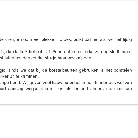
e oren, en op meer plekken (broek, buik) dat het als we niet tijdig
n is, dan knip ik het echt af. Sneu dat je hond dat zo eng vindt, maar
st laten houden en dat stukje haar wegknippen.
c, sinds we dat bij de borstelbeurten gebruiken is het borstelen
lijker uit te kammen.
 jonge hond. Wij geven veel kauwmateriaal, maar ik hoor ook wel van
aad aanslag wegschrapen. Dus als iemand anders daar op kan
.