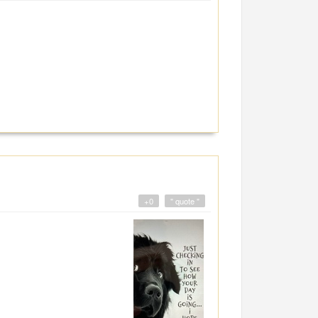
+0
" quote "