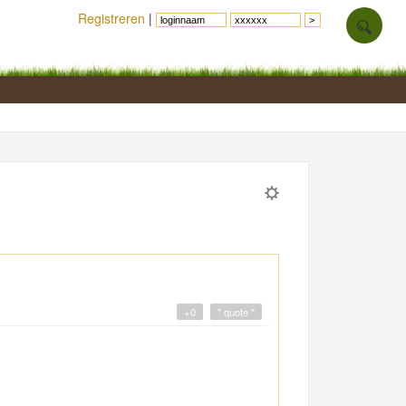
Registreren
|
+0
" quote "