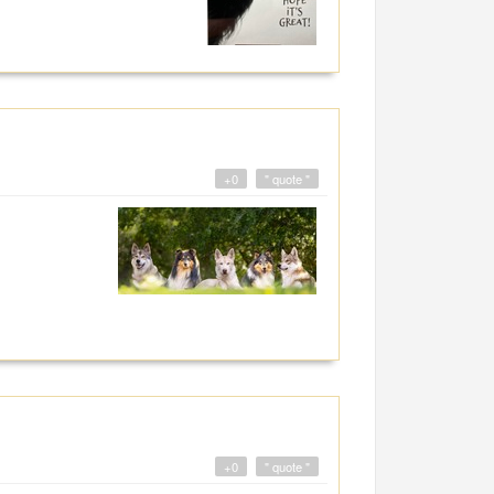
+0
" quote "
+0
" quote "