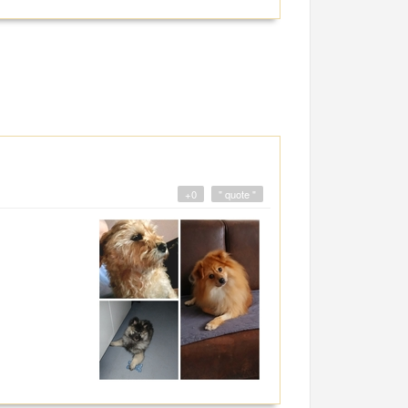
+0
" quote "