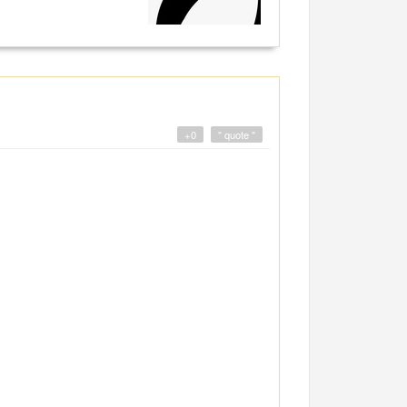
+0
" quote "