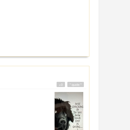
+0
" quote "