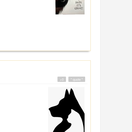
+0
" quote "