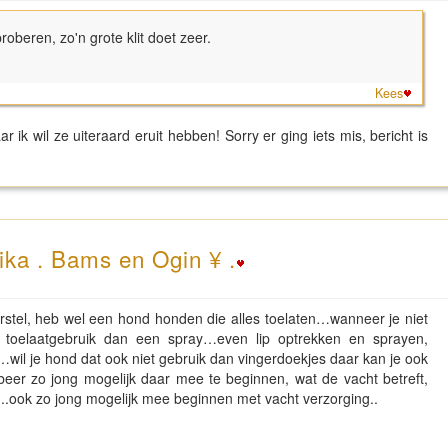
proberen, zo'n grote klit doet zeer.
Kees
 ik wil ze uiteraard eruit hebben! Sorry er ging iets mis, bericht is
ika . Bams en Ogin ¥ .
borstel, heb wel een hond honden die alles toelaten…wanneer je niet
 toelaatgebruik dan een spray…even lip optrekken en sprayen,
wil je hond dat ook niet gebruik dan vingerdoekjes daar kan je ook
beer zo jong mogelijk daar mee te beginnen, wat de vacht betreft,
r…..ook zo jong mogelijk mee beginnen met vacht verzorging..