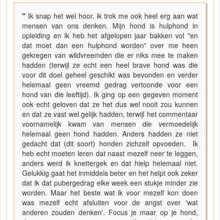
"
Ik snap het wel hoor, ik trok me ook heel erg aan wat
mensen van ons denken. Mijn hond is hulphond in
opleiding en ik heb het afgelopen jaar bakken vol "en
dat moet dan een hulphond worden" over me heen
gekregen van wildvreemden die er niks mee te maken
hadden (terwijl ze echt een heel brave hond was die
voor dit doel geheel geschikt was bevonden en verder
helemaal geen vreemd gedrag vertoonde voor een
hond van die leeftijd). Ik ging op een gegeven moment
ook echt geloven dat ze het dus wel nooit zou kunnen
en dat ze vast wel gelijk hadden, terwijl het commentaar
voornamelijk kwam van mensen die vermoedelijk
helemaal geen hond hadden. Anders hadden ze niet
gedacht dat (dit soort) honden zichzelf opvoeden. Ik
heb echt moeten leren dat naast mezelf neer te leggen,
anders werd ik knettergek en dat hielp helemaal niet.
Gelukkig gaat het inmiddels beter en het helpt ook zeker
dat ik dat pubergedrag elke week een stukje minder zie
worden. Maar het beste wat ik voor mezelf kon doen
was mezelf echt afsluiten voor de angst over 'wat
anderen zouden denken'. Focus je maar op je hond,