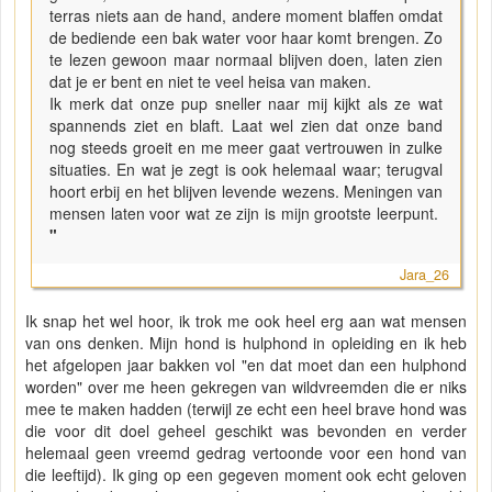
terras niets aan de hand, andere moment blaffen omdat
de bediende een bak water voor haar komt brengen. Zo
te lezen gewoon maar normaal blijven doen, laten zien
dat je er bent en niet te veel heisa van maken.
Ik merk dat onze pup sneller naar mij kijkt als ze wat
spannends ziet en blaft. Laat wel zien dat onze band
nog steeds groeit en me meer gaat vertrouwen in zulke
situaties. En wat je zegt is ook helemaal waar; terugval
hoort erbij en het blijven levende wezens. Meningen van
mensen laten voor wat ze zijn is mijn grootste leerpunt.
"
Jara_26
Ik snap het wel hoor, ik trok me ook heel erg aan wat mensen
van ons denken. Mijn hond is hulphond in opleiding en ik heb
het afgelopen jaar bakken vol "en dat moet dan een hulphond
worden" over me heen gekregen van wildvreemden die er niks
mee te maken hadden (terwijl ze echt een heel brave hond was
die voor dit doel geheel geschikt was bevonden en verder
helemaal geen vreemd gedrag vertoonde voor een hond van
die leeftijd). Ik ging op een gegeven moment ook echt geloven