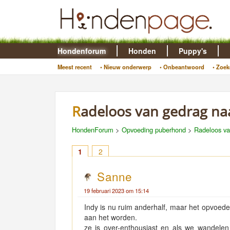
Hondenforum
Honden
Puppy's
Meest recent
• Nieuw onderwerp
• Onbeantwoord
• Zoek
Radeloos van gedrag n
HondenForum
>
Opvoeding puberhond
>
Radeloos va
1
2
Sanne
19 februari 2023 om 15:14
Indy is nu ruim anderhalf, maar het opvoed
aan het worden.
ze is over-enthousiast en als we wandelen 