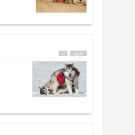
+0
" quote "