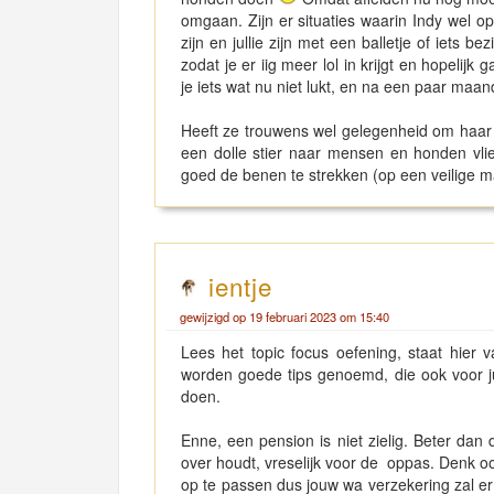
omgaan. Zijn er situaties waarin Indy wel o
zijn en jullie zijn met een balletje of iets 
zodat je er iig meer lol in krijgt en hopelij
je iets wat nu niet lukt, en na een paar ma
Heeft ze trouwens wel gelegenheid om haar 
een dolle stier naar mensen en honden vli
goed de benen te strekken (op een veilige m
ientje
gewijzigd op 19 februari 2023 om 15:40
Lees het topic focus oefening, staat hier
worden goede tips genoemd, die ook voor jull
doen.
Enne, een pension is niet zielig. Beter dan
over houdt, vreselijk voor de oppas. Denk o
op te passen dus jouw wa verzekering zal er