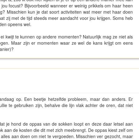
p jou focust? Bijvoorbeeld wanneer er weinig prikkels om haar heen
bezig? Misschien kun je dat soort activiteiten wat meer met haar doen
k gaat zij met de tijd steeds meer aandacht voor jou krijgen. Soms heb
anden opeens wel.
ei kwijt te kunnen op andere momenten? Natuurlijk mag ze niet als
egen. Maar zijn er momenten waar ze wel de kans krijgt om eens
anier)?
 vandaag op. Een beetje hetzelfde probleem, maar dan anders. Er
ie te gebruiken zijn, behalve die lijn vlak achter de oren, dat niet
 dat je hond de oppas van de sokken loopt en deze daar letsel aan
ok aan de kosten die dit met zich meebrengt. De oppas kiest zelf om
 alles aan doen om niet te vergoeden. Misschien ver gezocht, maar