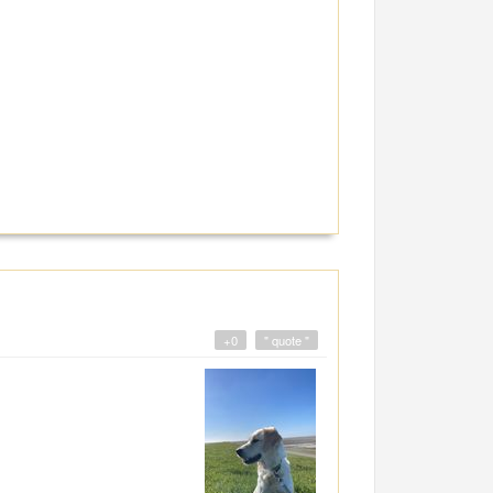
+0
" quote "