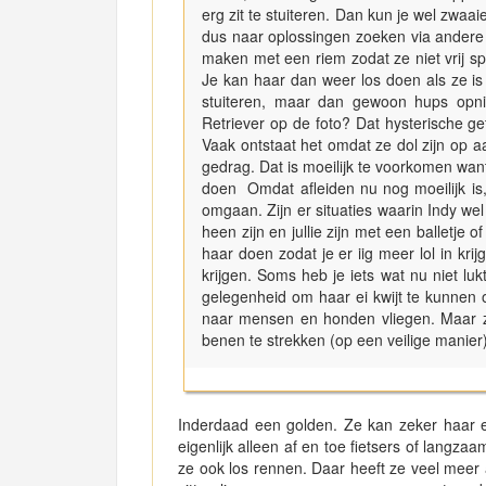
erg zit te stuiteren. Dan kun je wel zwaai
dus naar oplossingen zoeken via andere
maken met een riem zodat ze niet vrij s
Je kan haar dan weer los doen als ze i
stuiteren, maar dan gewoon hups opni
Retriever op de foto? Dat hysterische get
Vaak ontstaat het omdat ze dol zijn op aa
gedrag. Dat is moeilijk te voorkomen wan
doen Omdat afleiden nu nog moeilijk is,
omgaan. Zijn er situaties waarin Indy we
heen zijn en jullie zijn met een balletje 
haar doen zodat je er iig meer lol in kri
krijgen. Soms heb je iets wat nu niet l
gelegenheid om haar ei kwijt te kunnen 
naar mensen en honden vliegen. Maar z
benen te strekken (op een veilige manier
Inderdaad een golden. Ze kan zeker haar e
eigenlijk alleen af en toe fietsers of lang
ze ook los rennen. Daar heeft ze veel meer