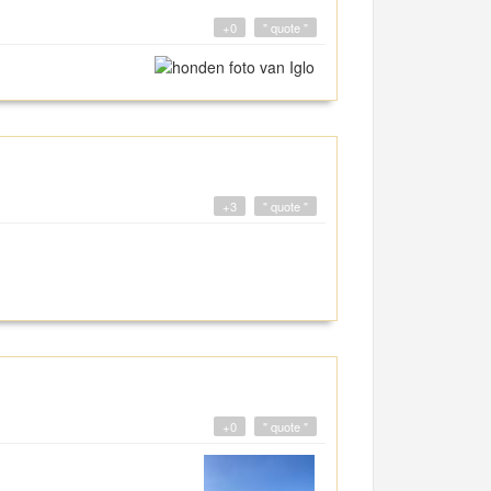
+0
" quote "
+3
" quote "
+0
" quote "