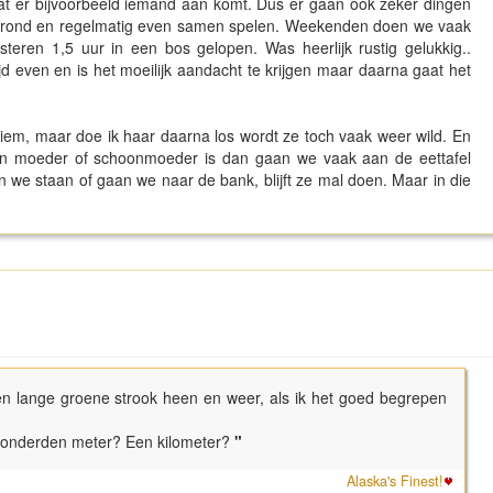
at er bijvoorbeeld iemand aan komt. Dus er gaan ook zeker dingen
 in rond en regelmatig even samen spelen. Weekenden doen we vaak
steren 1,5 uur in een bos gelopen. Was heerlijk rustig gelukkig..
tijd even en is het moeilijk aandacht te krijgen maar daarna gaat het
riem, maar doe ik haar daarna los wordt ze toch vaak weer wild. En
ijn moeder of schoonmoeder is dan gaan we vaak aan de eettafel
ven we staan of gaan we naar de bank, blijft ze mal doen. Maar in die
n lange groene strook heen en weer, als ik het goed begrepen
honderden meter? Een kilometer?
"
Alaska's Finest!