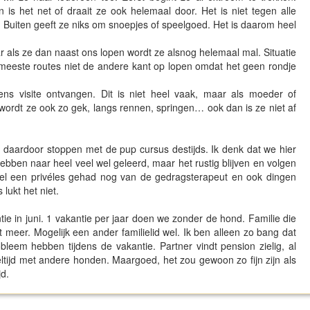
is het net of draait ze ook helemaal door. Het is niet tegen alle
Buiten geeft ze niks om snoepjes of speelgoed. Het is daarom heel
r als ze dan naast ons lopen wordt ze alsnog helemaal mal. Situatie
 meeste routes niet de andere kant op lopen omdat het geen rondje
ns visite ontvangen. Dit is niet heel vaak, maar als moeder of
ordt ze ook zo gek, langs rennen, springen… ook dan is ze niet af
daardoor stoppen met de pup cursus destijds. Ik denk dat we hier
bben naar heel veel wel geleerd, maar het rustig blijven en volgen
el een privéles gehad nog van de gedragsterapeut en ook dingen
lukt het niet.
e in juni. 1 vakantie per jaar doen we zonder de hond. Familie die
t meer. Mogelijk een ander familielid wel. Ik ben alleen zo bang dat
leem hebben tijdens de vakantie. Partner vindt pension zielig, al
tijd met andere honden. Maargoed, het zou gewoon zo fijn zijn als
jd.