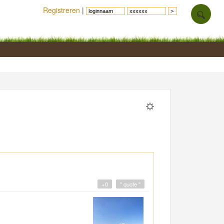
Registreren
|
+0
" quote "