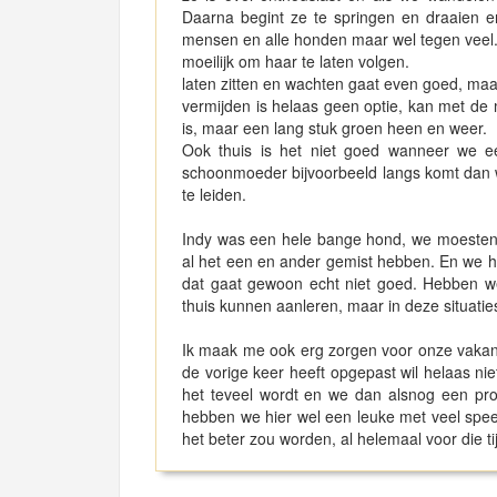
Daarna begint ze te springen en draaien en 
mensen en alle honden maar wel tegen veel. 
moeilijk om haar te laten volgen.
laten zitten en wachten gaat even goed, maa
vermijden is helaas geen optie, kan met de
is, maar een lang stuk groen heen en weer.
Ook thuis is het niet goed wanneer we ee
schoonmoeder bijvoorbeeld langs komt dan w
te leiden.
Indy was een hele bange hond, we moesten 
al het een en ander gemist hebben. En we he
dat gaat gewoon echt niet goed. Hebben w
thuis kunnen aanleren, maar in deze situaties 
Ik maak me ook erg zorgen voor onze vakanti
de vorige keer heeft opgepast wil helaas nie
het teveel wordt en we dan alsnog een prob
hebben we hier wel een leuke met veel speel
het beter zou worden, al helemaal voor die ti