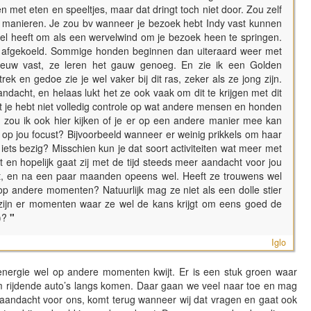
en met eten en speeltjes, maar dat dringt toch niet door. Zou zelf
 manieren. Je zou bv wanneer je bezoek hebt Indy vast kunnen
pel heeft om als een wervelwind om je bezoek heen te springen.
s afgekoeld. Sommige honden beginnen dan uiteraard weer met
euw vast, ze leren het gauw genoeg. En zie ik een Golden
rek en gedoe zie je wel vaker bij dit ras, zeker als ze jong zijn.
ndacht, en helaas lukt het ze ook vaak om dit te krijgen met dit
t je hebt niet volledig controle op wat andere mensen en honden
 zou ik ook hier kijken of je er op een andere manier mee kan
l op jou focust? Bijvoorbeeld wanneer er weinig prikkels om haar
of iets bezig? Misschien kun je dat soort activiteiten wat meer met
jgt en hopelijk gaat zij met de tijd steeds meer aandacht voor jou
ukt, en na een paar maanden opeens wel. Heeft ze trouwens wel
op andere momenten? Natuurlijk mag ze niet als een dolle stier
ijn er momenten waar ze wel de kans krijgt om eens goed de
)?
"
Iglo
nergie wel op andere momenten kwijt. Er is een stuk groen waar
zaam rijdende auto’s langs komen. Daar gaan we veel naar toe en mag
 aandacht voor ons, komt terug wanneer wij dat vragen en gaat ook