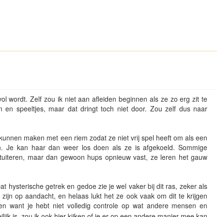
vol wordt. Zelf zou ik niet aan afleiden beginnen als ze zo erg zit te
 en speeltjes, maar dat dringt toch niet door. Zou zelf dus naar
kunnen maken met een riem zodat ze niet vrij spel heeft om als een
n. Je kan haar dan weer los doen als ze is afgekoeld. Sommige
tuiteren, maar dan gewoon hups opnieuw vast, ze leren het gauw
t hysterische getrek en gedoe zie je wel vaker bij dit ras, zeker als
 zijn op aandacht, en helaas lukt het ze ook vaak om dit te krijgen
men want je hebt niet volledig controle op wat andere mensen en
ijk is, zou ik ook hier kijken of je er op een andere manier mee kan