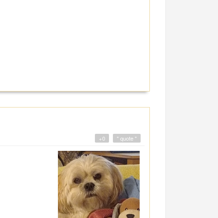
+0
" quote "