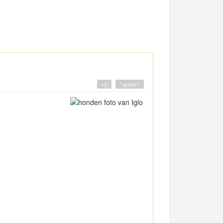
+0
" quote "