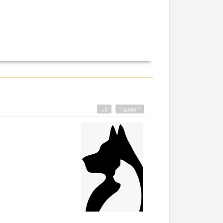
+0
" quote "