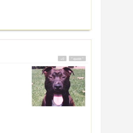
+0
" quote "