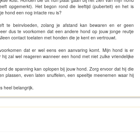
lijkse kost. Honden die uit hun plaat gaan bij het zien van mijn hond
eft opgemerkt). Het begon rond die leeftijd (puberteit) en het is
 je hond een nog intacte reu is?
oeft te beinvloeden, zolang je afstand kan bewaren en er geen
robeer dus te voorkomen dat een andere hond op jouw jonge reutje
Alleen contact toelaten met honden die je kent en vertrouwt.
n voorkomen dat er wel eens een aanvaring komt. Mijn hond is er
r hij zal wel reageren wanneer een hond met niet zulke vriendelijke
hond de spanning kan oplopen bij jouw hond. Zorg ervoor dat hij die
en plassen, even laten snuffelen, een speeltje meenemen waar hij
s heel belangrijk.