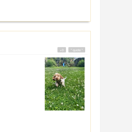
+0
" quote "