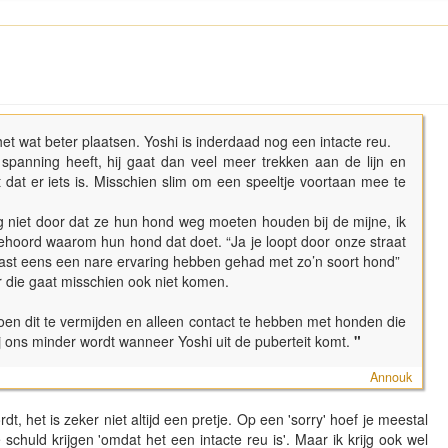
het wat beter plaatsen. Yoshi is inderdaad nog een intacte reu.
spanning heeft, hij gaat dan veel meer trekken aan de lijn en
t dat er iets is. Misschien slim om een speeltje voortaan mee te
niet door dat ze hun hond weg moeten houden bij de mijne, ik
ehoord waarom hun hond dat doet. “Ja je loopt door onze straat
 vast eens een nare ervaring hebben gehad met zo’n soort hond”
 die gaat misschien ook niet komen.
doen dit te vermijden en alleen contact te hebben met honden die
j ons minder wordt wanneer Yoshi uit de puberteit komt.
"
Annouk
dt, het is zeker niet altijd een pretje. Op een 'sorry' hoef je meestal
 schuld krijgen 'omdat het een intacte reu is'. Maar ik krijg ook wel