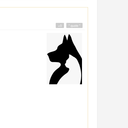
+0
" quote "