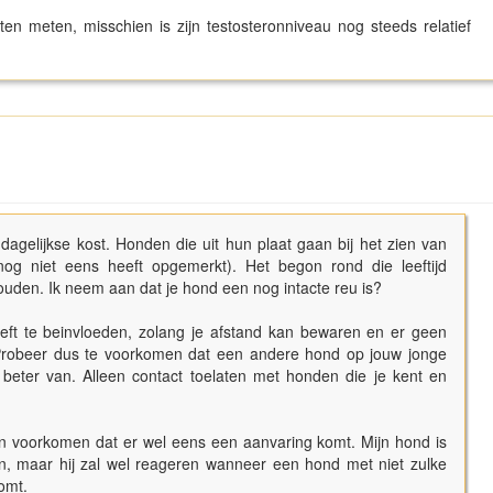
aten meten, misschien is zijn testosteronniveau nog steeds relatief
l dagelijkse kost. Honden die uit hun plaat gaan bij het zien van
nog niet eens heeft opgemerkt). Het begon rond die leeftijd
ehouden. Ik neem aan dat je hond een nog intacte reu is?
oeft te beinvloeden, zolang je afstand kan bewaren en er geen
t. Probeer dus te voorkomen dat een andere hond op jouw jonge
 beter van. Alleen contact toelaten met honden die je kent en
nen voorkomen dat er wel eens een aanvaring komt. Mijn hond is
len, maar hij zal wel reageren wanneer een hond met niet zulke
komt.