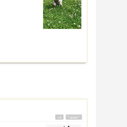
+0
" quote "