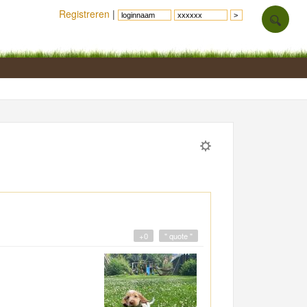
Registreren
|
+0
" quote "