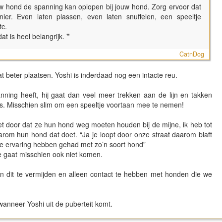
ouw hond de spanning kan oplopen bij jouw hond. Zorg ervoor dat
ier. Even laten plassen, even laten snuffelen, een speeltje
tc.
at is heel belangrijk.
"
CatnDog
at beter plaatsen. Yoshi is inderdaad nog een intacte reu.
nning heeft, hij gaat dan veel meer trekken aan de lijn en takken
ts is. Misschien slim om een speeltje voortaan mee te nemen!
 door dat ze hun hond weg moeten houden bij de mijne, ik heb tot
rom hun hond dat doet. “Ja je loopt door onze straat daarom blaft
are ervaring hebben gehad met zo’n soort hond”
e gaat misschien ook niet komen.
en dit te vermijden en alleen contact te hebben met honden die we
wanneer Yoshi uit de puberteit komt.