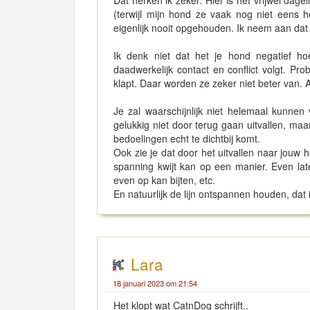
Dat herken ik zeker. Hier is het vrijwel dage
(terwijl mijn hond ze vaak nog niet eens he
eigenlijk nooit opgehouden. Ik neem aan dat
Ik denk niet dat het je hond negatief h
daadwerkelijk contact en conflict volgt. P
klapt. Daar worden ze zeker niet beter van. 
Je zal waarschijnlijk niet helemaal kunne
gelukkig niet door terug gaan uitvallen, maa
bedoelingen echt te dichtbij komt.
Ook zie je dat door het uitvallen naar jouw 
spanning kwijt kan op een manier. Even lat
even op kan bijten, etc.
En natuurlijk de lijn ontspannen houden, dat i
Lara
18 januari 2023 om 21:54
Het klopt wat CatnDog schrijft..