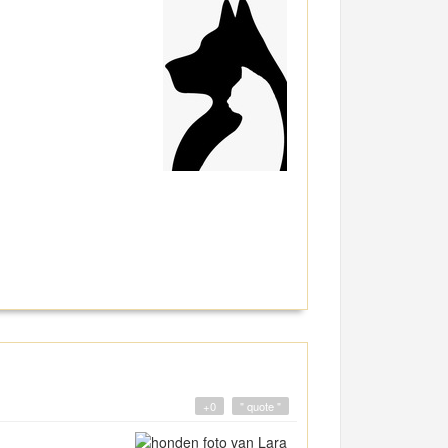
+0
" quote "