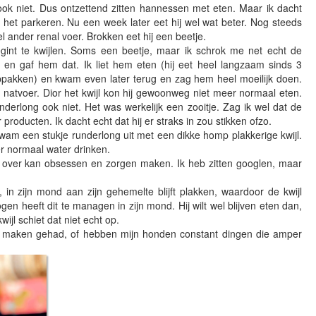
ook niet. Dus ontzettend zitten hannessen met eten. Maar ik dacht
n het parkeren. Nu een week later eet hij wel wat beter. Nog steeds
l ander renal voer. Brokken eet hij een beetje.
egint te kwijlen. Soms een beetje, maar ik schrok me net echt de
d en gaf hem dat. Ik liet hem eten (hij eet heel langzaam sinds 3
oppakken) en kwam even later terug en zag hem heel moeilijk doen.
 natvoer. Dior het kwijl kon hij gewoonweg niet meer normaal eten.
nderlong ook niet. Het was werkelijk een zooitje. Zag ik wel dat de
 producten. Ik dacht echt dat hij er straks in zou stikken ofzo.
kwam een stukje runderlong uit met een dikke homp plakkerige kwijl.
r normaal water drinken.
me over kan obsessen en zorgen maken. Ik heb zitten googlen, maar
, in zijn mond aan zijn gehemelte blijft plakken, waardoor de kwijl
en heeft dit te managen in zijn mond. Hij wilt wel blijven eten dan,
jl schiet dat niet echt op.
e maken gehad, of hebben mijn honden constant dingen die amper