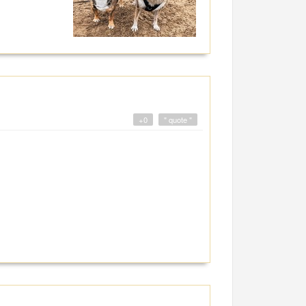
+0
" quote "