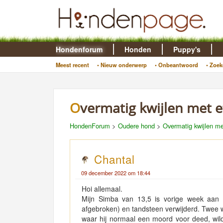
Hondenforum
Honden
Puppy's
Meest recent
• Nieuw onderwerp
• Onbeantwoord
• Zoek
Overmatig kwijlen met e
HondenForum
>
Oudere hond
>
Overmatig kwijlen me
Chantal
09 december 2022 om 18:44
Hoi allemaal.
Mijn Simba van 13,5 is vorige week aan 
afgebroken) en tandsteen verwijderd. Twee w
waar hij normaal een moord voor deed, wild