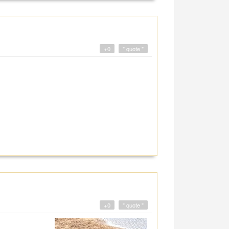
+0
" quote "
+0
" quote "