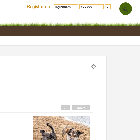
Registreren
|
+0
" quote "