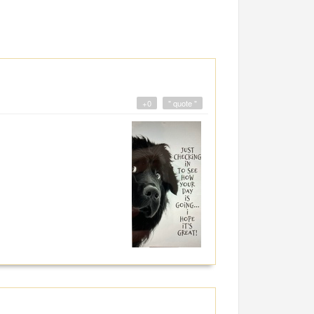
+0
" quote "