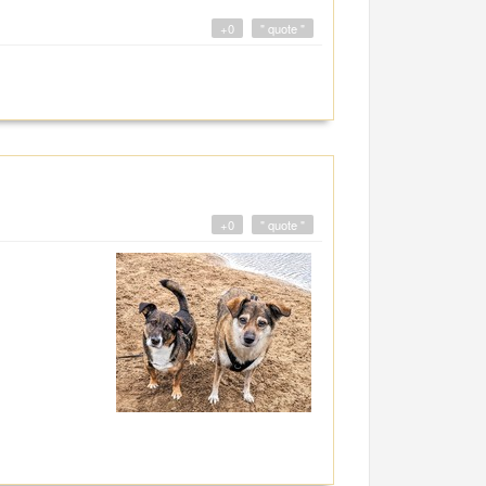
+0
" quote "
+0
" quote "