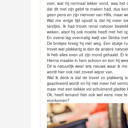
voer, wat hij normaal lekker vond, was het 
dat dit met zijn gebit te maken had, dus ko
geen pens en zijn niervoer van Hills, maar we
Wat me enige tijd opvalt is dat hij meer b
tandjes. Ik had trovet renal natvoer bestel
weken, alsof hij ook moeite heeft met het 
En overal lag overmatig kwijl van Simba met
De brokjes kreeg hij niet weg. Een stukje ru
trovet wat plakkerig is dan de andere natvoer
Ik heb alles even uit zijn mond gehaald. Er 
Hierna maakte in hem schoon en kon hij wee
Dit is natuurlijk weer iets nieuws waar ik 
wordt hier ook niet zoveel wijzer van.
Wat ik denk is dat de trovet zo plakkerig is
geactiveerd wordt en hij niet meer het vermog
maar met een bekkie vol schuimend gladde kwi
Ok, heeft iemand hier ook wel eens mee t
voorkomen?