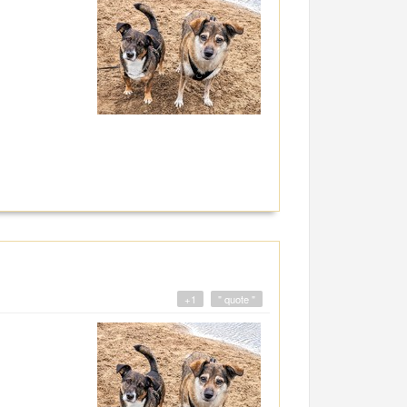
+1
" quote "