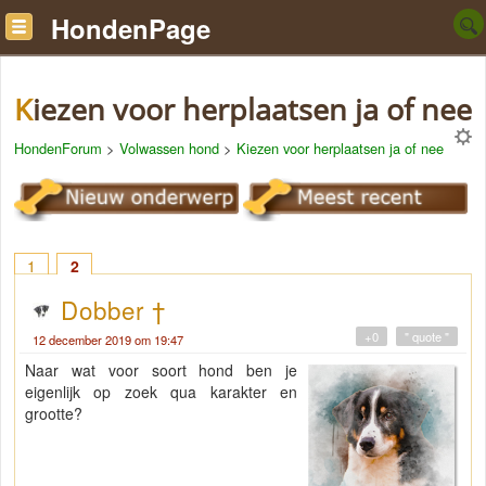
HondenPage
Kiezen voor herplaatsen ja of nee
HondenForum
>
Volwassen hond
>
Kiezen voor herplaatsen ja of nee
1
2
Dobber †
+0
" quote "
12 december 2019 om 19:47
Naar wat voor soort hond ben je
eigenlijk op zoek qua karakter en
grootte?