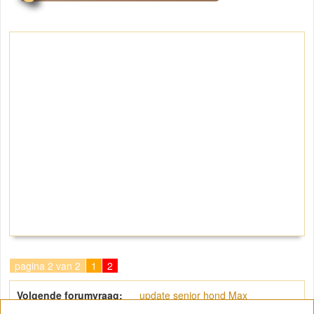
pagina 2 van 2
1
2
Volgende forumvraag:
update senior hond Max