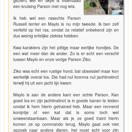
gezien) wel en Skye is inderdaad
een kruising Parson met nog iets.
Ik heb wel een rasechte Parson
Russell terrier en Maylo is nu mijn tweede. Ik ben zelf
verliefd op het ras, omdat ze relatief onbekend zijn en
dus weinig erfelijke ziektes hebben.
Kwa karakters zijn het pittige maar eerlijke hondjes. De
een wat meer dan de ander. Zo is er echt een verschil
tussen Maylo en onze vorige Parson Ziko.
Ziko was echt een rustige hond, bal obsessief maar kon
werkelijk overal los. Die had nul komma nul jachtinstinct
terwijl hij uit een jacht lijn kwam.
Maylo is aan de andere kant een echte Parson. Kan
goed los en zijn jachtinstinct is in goede banen te leiden
omdat ik hem hierin getrained heb. Maar een rennend
konijntje of een kat dat is soms toch wel
onweerstaanbaan. Maar als je ze goed traint hierin
komen ze op commando terug. Maylo gaat ook niet
opzoek naar andere dieren, het moet echt voor zijn