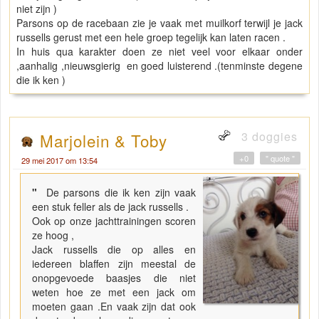
niet zijn )
Parsons op de racebaan zie je vaak met muilkorf terwijl je jack
russells gerust met een hele groep tegelijk kan laten racen .
In huis qua karakter doen ze niet veel voor elkaar onder
,aanhalig ,nieuwsgierig en goed luisterend .(tenminste degene
die ik ken )
3 doggies
Marjolein & Toby
+0
" quote "
29 mei 2017 om 13:54
"
De parsons die ik ken zijn vaak
een stuk feller als de jack russells .
Ook op onze jachttrainingen scoren
ze hoog ,
Jack russells die op alles en
iedereen blaffen zijn meestal de
onopgevoede baasjes die niet
weten hoe ze met een jack om
moeten gaan .En vaak zijn dat ook