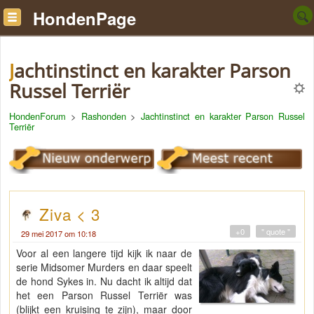
HondenPage
Jachtinstinct en karakter Parson
Russel Terriër
HondenForum
>
Rashonden
>
Jachtinstinct en karakter Parson Russel
Terriër
Ziva < 3
+0
" quote "
29 mei 2017 om 10:18
Voor al een langere tijd kijk ik naar de
serie Midsomer Murders en daar speelt
de hond Sykes in. Nu dacht ik altijd dat
het een Parson Russel Terriër was
(blijkt een kruising te zijn), maar door