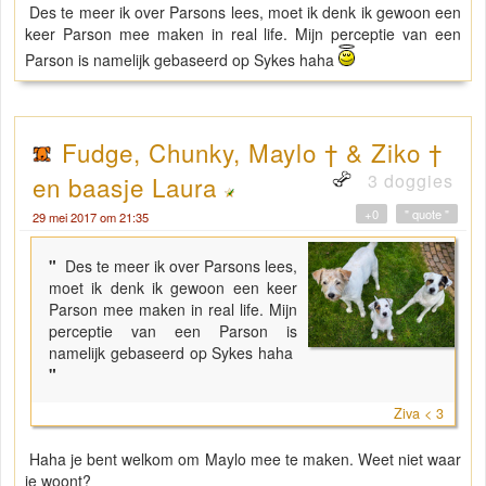
Des te meer ik over Parsons lees, moet ik denk ik gewoon een
keer Parson mee maken in real life. Mijn perceptie van een
Parson is namelijk gebaseerd op Sykes haha
Fudge, Chunky, Maylo † & Ziko †
3 doggies
en baasje Laura
+0
" quote "
29 mei 2017 om 21:35
"
Des te meer ik over Parsons lees,
moet ik denk ik gewoon een keer
Parson mee maken in real life. Mijn
perceptie van een Parson is
namelijk gebaseerd op Sykes haha
"
Ziva < 3
Haha je bent welkom om Maylo mee te maken. Weet niet waar
je woont?