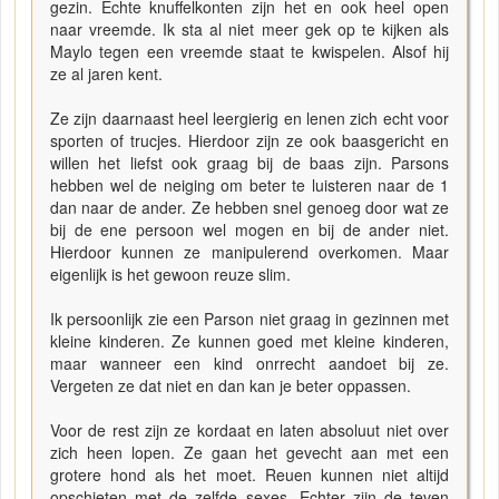
gezin. Echte knuffelkonten zijn het en ook heel open
naar vreemde. Ik sta al niet meer gek op te kijken als
Maylo tegen een vreemde staat te kwispelen. Alsof hij
ze al jaren kent.
Ze zijn daarnaast heel leergierig en lenen zich echt voor
sporten of trucjes. Hierdoor zijn ze ook baasgericht en
willen het liefst ook graag bij de baas zijn. Parsons
hebben wel de neiging om beter te luisteren naar de 1
dan naar de ander. Ze hebben snel genoeg door wat ze
bij de ene persoon wel mogen en bij de ander niet.
Hierdoor kunnen ze manipulerend overkomen. Maar
eigenlijk is het gewoon reuze slim.
Ik persoonlijk zie een Parson niet graag in gezinnen met
kleine kinderen. Ze kunnen goed met kleine kinderen,
maar wanneer een kind onrrecht aandoet bij ze.
Vergeten ze dat niet en dan kan je beter oppassen.
Voor de rest zijn ze kordaat en laten absoluut niet over
zich heen lopen. Ze gaan het gevecht aan met een
grotere hond als het moet. Reuen kunnen niet altijd
opschieten met de zelfde sexes. Echter zijn de teven