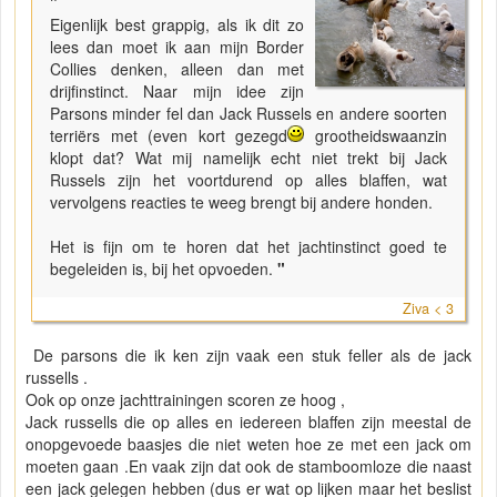
"
Eigenlijk best grappig, als ik dit zo
lees dan moet ik aan mijn Border
Collies denken, alleen dan met
drijfinstinct. Naar mijn idee zijn
Parsons minder fel dan Jack Russels en andere soorten
terriërs met (even kort gezegd
grootheidswaanzin
klopt dat? Wat mij namelijk echt niet trekt bij Jack
Russels zijn het voortdurend op alles blaffen, wat
vervolgens reacties te weeg brengt bij andere honden.
Het is fijn om te horen dat het jachtinstinct goed te
begeleiden is, bij het opvoeden.
"
Ziva < 3
De parsons die ik ken zijn vaak een stuk feller als de jack
russells .
Ook op onze jachttrainingen scoren ze hoog ,
Jack russells die op alles en iedereen blaffen zijn meestal de
onopgevoede baasjes die niet weten hoe ze met een jack om
moeten gaan .En vaak zijn dat ook de stamboomloze die naast
een jack gelegen hebben (dus er wat op lijken maar het beslist