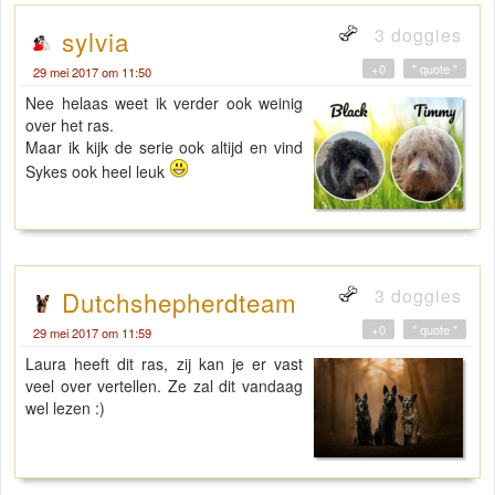
3 doggies
sylvia
+0
" quote "
29 mei 2017 om 11:50
Nee helaas weet ik verder ook weinig
over het ras.
Maar ik kijk de serie ook altijd en vind
Sykes ook heel leuk
3 doggies
Dutchshepherdteam
+0
" quote "
29 mei 2017 om 11:59
Laura heeft dit ras, zij kan je er vast
veel over vertellen. Ze zal dit vandaag
wel lezen :)