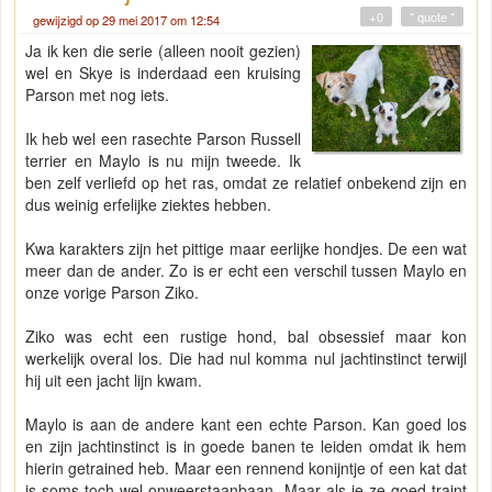
+0
" quote "
gewijzigd op 29 mei 2017 om 12:54
Ja ik ken die serie (alleen nooit gezien)
wel en Skye is inderdaad een kruising
Parson met nog iets.
Ik heb wel een rasechte Parson Russell
terrier en Maylo is nu mijn tweede. Ik
ben zelf verliefd op het ras, omdat ze relatief onbekend zijn en
dus weinig erfelijke ziektes hebben.
Kwa karakters zijn het pittige maar eerlijke hondjes. De een wat
meer dan de ander. Zo is er echt een verschil tussen Maylo en
onze vorige Parson Ziko.
Ziko was echt een rustige hond, bal obsessief maar kon
werkelijk overal los. Die had nul komma nul jachtinstinct terwijl
hij uit een jacht lijn kwam.
Maylo is aan de andere kant een echte Parson. Kan goed los
en zijn jachtinstinct is in goede banen te leiden omdat ik hem
hierin getrained heb. Maar een rennend konijntje of een kat dat
is soms toch wel onweerstaanbaan. Maar als je ze goed traint