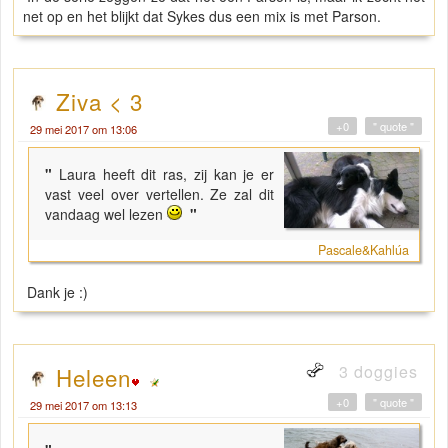
net op en het blijkt dat Sykes dus een mix is met Parson.
Ziva < 3
+0
" quote "
29 mei 2017 om 13:06
"
Laura heeft dit ras, zij kan je er
vast veel over vertellen. Ze zal dit
vandaag wel lezen
"
Pascale&Kahlúa
Dank je :)
3 doggies
Heleen
+0
" quote "
29 mei 2017 om 13:13