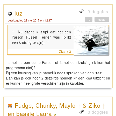
3 doggies
luz
+0
" quote "
gewijzigd op 29 mei 2017 om 12:17
"
Nu dacht ik altijd dat het een
Parson Russel Terriër was (blijkt
een kruising te zijn),
"
Ziva < 3
Is het nu een echte Parson of is het een kruising (ik ken het
programma niet)?
Bij een kruising kan je namelijk nooit spreken van een "ras".
Dan kan je ook nooit 2 dezelfde honden krijgen kwa uitzicht en
er kunnen heel grote verschillen zijn in karakter.
Fudge, Chunky, Maylo † & Ziko †
3 doggies
en baasje Laura