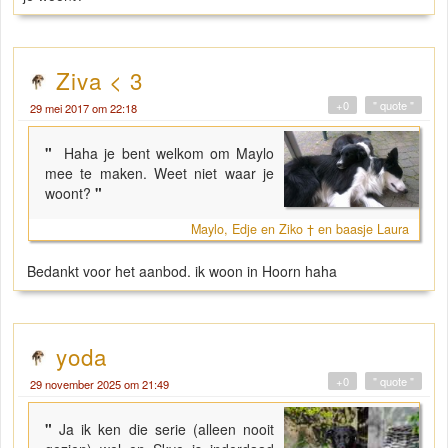
Ziva < 3
+0
" quote "
29 mei 2017 om 22:18
"
Haha je bent welkom om Maylo
mee te maken. Weet niet waar je
woont?
"
Maylo, Edje en Ziko † en baasje Laura
Bedankt voor het aanbod. ik woon in Hoorn haha
yoda
+0
" quote "
29 november 2025 om 21:49
"
Ja ik ken die serie (alleen nooit