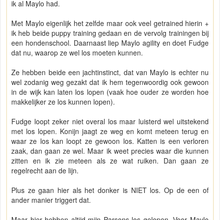
ik al Maylo had.
Met Maylo eigenlijk het zelfde maar ook veel getrained hierin +
ik heb beide puppy training gedaan en de vervolg trainingen bij
een hondenschool. Daarnaast liep Maylo agility en doet Fudge
dat nu, waarop ze wel los moeten kunnen.
Ze hebben beide een jachtinstinct, dat van Maylo is echter nu
wel zodanig weg gezakt dat ik hem tegenwoordig ook gewoon
in de wijk kan laten los lopen (vaak hoe ouder ze worden hoe
makkelijker ze los kunnen lopen).
Fudge loopt zeker niet overal los maar luisterd wel uitstekend
met los lopen. Konijn jaagt ze weg en komt meteen terug en
waar ze los kan loopt ze gewoon los. Katten is een verloren
zaak, dan gaan ze wel. Maar ik weet precies waar die kunnen
zitten en ik zie meteen als ze wat ruiken. Dan gaan ze
regelrecht aan de lijn.
Plus ze gaan hier als het donker is NIET los. Op de een of
ander manier triggert dat.
Maar hier hebben altijd mijn Parsons los gelopen. Voor Maylo