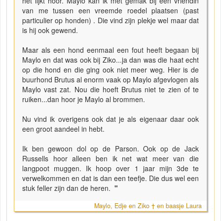
het lijkt hoor. Maylo kan ik met gemak bij een vriendin
van me tussen een vreemde roedel plaatsen (past
particulier op honden) . Die vind zijn plekje wel maar dat
is hij ook gewend.
Maar als een hond eenmaal een fout heeft begaan bij
Maylo en dat was ook bij Ziko...ja dan was die haat echt
op die hond en die ging ook niet meer weg. Hier is de
buurhond Brutus al enorm vaak op Maylo afgevlogen als
Maylo vast zat. Nou die hoeft Brutus niet te zien of te
ruiken...dan hoor je Maylo al brommen.
Nu vind ik overigens ook dat je als eigenaar daar ook
een groot aandeel in hebt.
Ik ben gewoon dol op de Parson. Ook op de Jack
Russells hoor alleen ben ik net wat meer van die
langpoot muggen. Ik hoop over 1 jaar mijn 3de te
verwelkommen en dat is dan een teefje. Die dus wel een
stuk feller zijn dan de heren.
"
Maylo, Edje en Ziko † en baasje Laura