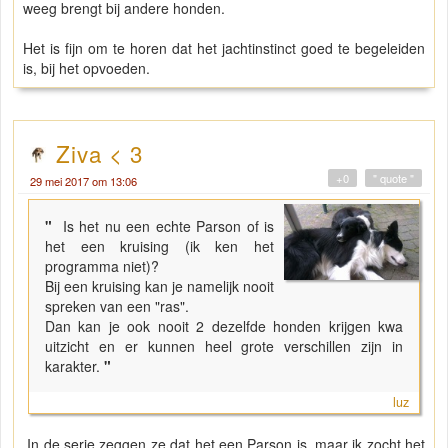
weeg brengt bij andere honden.
Het is fijn om te horen dat het jachtinstinct goed te begeleiden
is, bij het opvoeden.
Ziva < 3
+0
" quote "
29 mei 2017 om 13:06
"
Is het nu een echte Parson of is
het een kruising (ik ken het
programma niet)?
Bij een kruising kan je namelijk nooit
spreken van een "ras".
Dan kan je ook nooit 2 dezelfde honden krijgen kwa
uitzicht en er kunnen heel grote verschillen zijn in
karakter.
"
luz
In de serie zeggen ze dat het een Parson is, maar ik zocht het