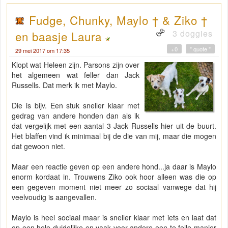
Fudge, Chunky, Maylo † & Ziko †
3 doggies
en baasje Laura
+0
" quote "
29 mei 2017 om 17:35
Klopt wat Heleen zijn. Parsons zijn over
het algemeen wat feller dan Jack
Russells. Dat merk ik met Maylo.
Die is bijv. Een stuk sneller klaar met
gedrag van andere honden dan als ik
dat vergelijk met een aantal 3 Jack Russells hier uit de buurt.
Het blaffen vind ik minimaal bij de die van mij, maar die mogen
dat gewoon niet.
Maar een reactie geven op een andere hond...ja daar is Maylo
enorm kordaat in. Trouwens Ziko ook hoor alleen was die op
een gegeven moment niet meer zo sociaal vanwege dat hij
veelvoudig is aangevallen.
Maylo is heel sociaal maar is sneller klaar met iets en laat dat
op een hele duidelijke en vaak voor andere een te felle manier