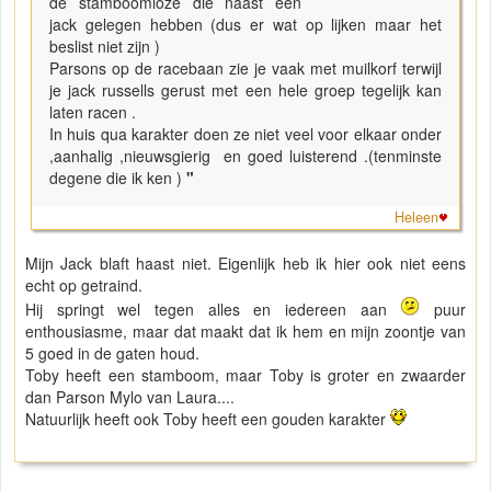
de stamboomloze die naast een
jack gelegen hebben (dus er wat op lijken maar het
beslist niet zijn )
Parsons op de racebaan zie je vaak met muilkorf terwijl
je jack russells gerust met een hele groep tegelijk kan
laten racen .
In huis qua karakter doen ze niet veel voor elkaar onder
,aanhalig ,nieuwsgierig en goed luisterend .(tenminste
degene die ik ken )
"
Heleen
Mijn Jack blaft haast niet. Eigenlijk heb ik hier ook niet eens
echt op getraind.
Hij springt wel tegen alles en iedereen aan
puur
enthousiasme, maar dat maakt dat ik hem en mijn zoontje van
5 goed in de gaten houd.
Toby heeft een stamboom, maar Toby is groter en zwaarder
dan Parson Mylo van Laura....
Natuurlijk heeft ook Toby heeft een gouden karakter