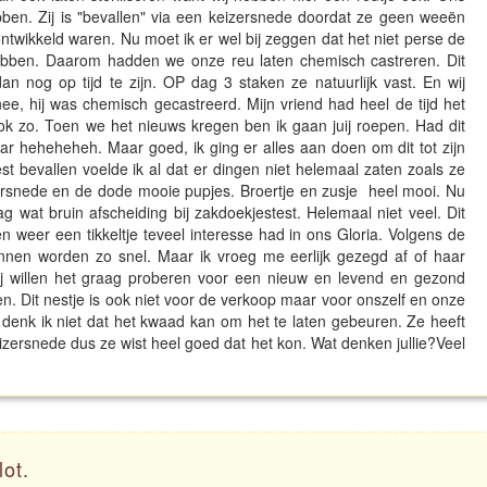
ebben. Zij is "bevallen" via een keizersnede doordat ze geen weeën
ontwikkeld waren. Nu moet ik er wel bij zeggen dat het niet perse de
bben. Daarom hadden we onze reu laten chemisch castreren. Dit
 nog op tijd te zijn. OP dag 3 staken ze natuurlijk vast. En wij
ee, hij was chemisch gecastreerd. Mijn vriend had heel de tijd het
k zo. Toen we het nieuws kregen ben ik gaan juij roepen. Had dit
r heheheheh. Maar goed, ik ging er alles aan doen om dit tot zijn
 bevallen voelde ik al dat er dingen niet helemaal zaten zoals ze
zersnede en de dode mooie pupjes. Broertje en zusje heel mooi. Nu
 wat bruin afscheiding bij zakdoekjestest. Helemaal niet veel. Dit
weer een tikkeltje teveel interesse had in ons Gloria. Volgens de
nnen worden zo snel. Maar ik vroeg me eerlijk gezegd af of haar
j willen het graag proberen voor een nieuw en levend en gezond
en. Dit nestje is ook niet voor de verkoop maar voor onszelf en onze
denk ik niet dat het kwaad kan om het te laten gebeuren. Ze heeft
izersnede dus ze wist heel goed dat het kon. Wat denken jullie?Veel
lot.