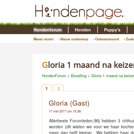
Hondenforum
Honden
Puppy's
Meest recent
• Nieuw onderwerp
• Onbeantwoord
• Zoek
Gloria 1 maand na keiz
HondenForum
>
Bevalling
>
Gloria 1 maand na keize
1
2
Gloria (Gast)
17 mei 2017 om 15:38
Allerbeste Forumleden,Wij hebben 3 chihua
worden (dit wisten we voor we haar kochte
meer dan helft kleiner . We hebben haar da