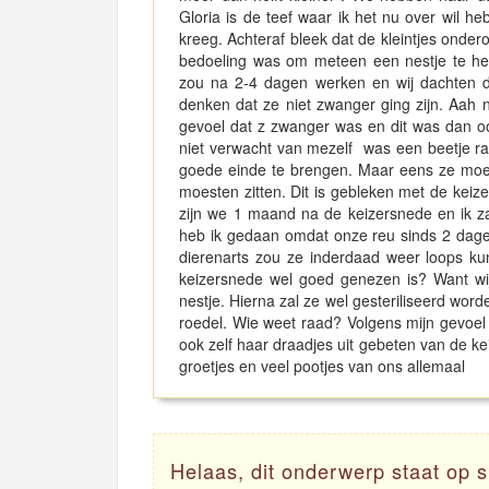
Gloria is de teef waar ik het nu over wil h
kreeg. Achteraf bleek dat de kleintjes onder
bedoeling was om meteen een nestje te he
zou na 2-4 dagen werken en wij dachten dan
denken dat ze niet zwanger ging zijn. Aah n
gevoel dat z zwanger was en dit was dan oo
niet verwacht van mezelf was een beetje raa
goede einde te brengen. Maar eens ze moest
moesten zitten. Dit is gebleken met de kei
zijn we 1 maand na de keizersnede en ik zag
heb ik gedaan omdat onze reu sinds 2 dagen 
dierenarts zou ze inderdaad weer loops ku
keizersnede wel goed genezen is? Want wi
nestje. Hierna zal ze wel gesteriliseerd word
roedel. Wie weet raad? Volgens mijn gevoel 
ook zelf haar draadjes uit gebeten van de ke
groetjes en veel pootjes van ons allemaal
Helaas, dit onderwerp staat op s