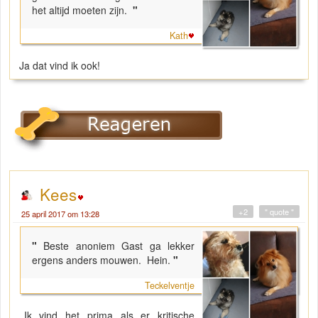
het altijd moeten zijn.
"
Kath
Ja dat vind ik ook!
Kees
+2
" quote "
25 april 2017 om 13:28
"
Beste anoniem Gast ga lekker
ergens anders mouwen. Hein.
"
Teckelventje
Ik vind het prima als er kritische