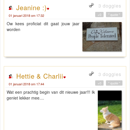
3 doggies
Jeanine :)
+0
" quote "
01 januari 2018 om 17:32
Ow kees proficiat dit gaat jouw jaar
worden
3 doggies
Hettie & Charlii
+0
" quote "
01 januari 2018 om 17:44
Wat een prachtig begin van dit nieuwe jaar!!! Ik
geniet lekker mee....