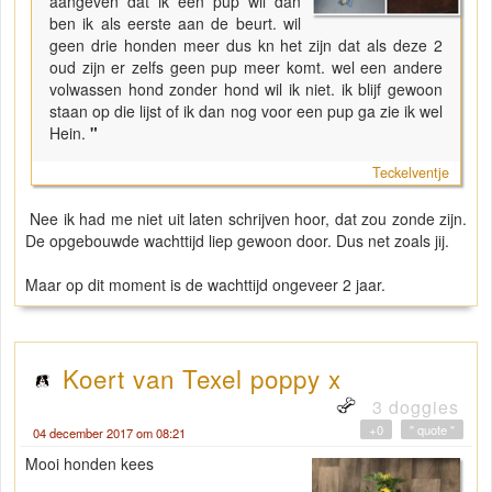
aangeven dat ik een pup wil dan
ben ik als eerste aan de beurt. wil
geen drie honden meer dus kn het zijn dat als deze 2
oud zijn er zelfs geen pup meer komt. wel een andere
volwassen hond zonder hond wil ik niet. ik blijf gewoon
staan op die lijst of ik dan nog voor een pup ga zie ik wel
Hein.
"
Teckelventje
Nee ik had me niet uit laten schrijven hoor, dat zou zonde zijn.
De opgebouwde wachttijd liep gewoon door. Dus net zoals jij.
Maar op dit moment is de wachttijd ongeveer 2 jaar.
Koert van Texel poppy x
3 doggies
+0
" quote "
04 december 2017 om 08:21
Mooi honden kees