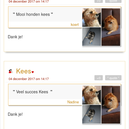
+0
" quote "
04 december 2017 om 14:17
"
Mooi honden kees
"
koert
Dank je!
Kees
+0
" quote "
04 december 2017 om 14:17
"
Veel succes Kees
"
Nadine
Dank je!