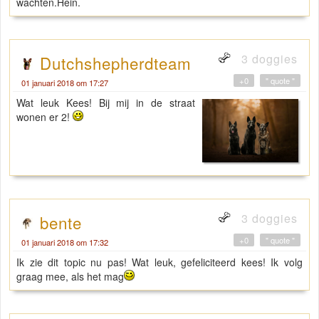
wachten.Hein.
3 doggies
Dutchshepherdteam
+0
" quote "
01 januari 2018 om 17:27
Wat leuk Kees! Bij mij in de straat
wonen er 2!
3 doggies
bente
+0
" quote "
01 januari 2018 om 17:32
Ik zie dit topic nu pas! Wat leuk, gefeliciteerd kees! Ik volg
graag mee, als het mag