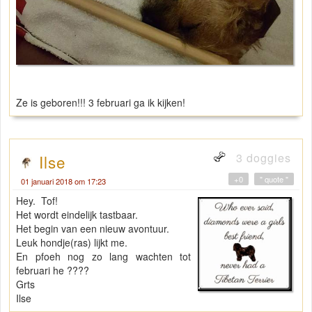
Ze is geboren!!! 3 februari ga ik kijken!
3 doggies
Ilse
+0
" quote "
01 januari 2018 om 17:23
Hey. Tof!
Het wordt eindelijk tastbaar.
Het begin van een nieuw avontuur.
Leuk hondje(ras) lijkt me.
En pfoeh nog zo lang wachten tot
februari he ????
Grts
Ilse