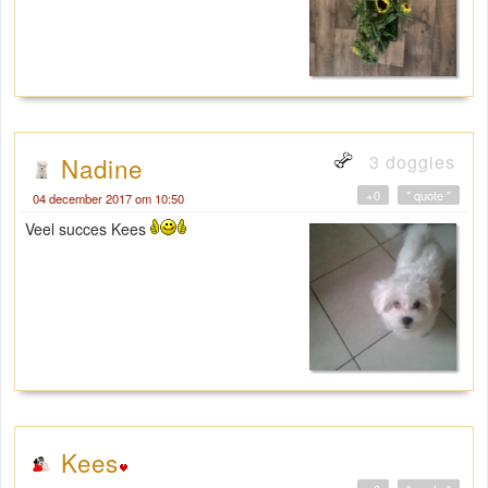
3 doggies
Nadine
+0
" quote "
04 december 2017 om 10:50
Veel succes Kees
Kees