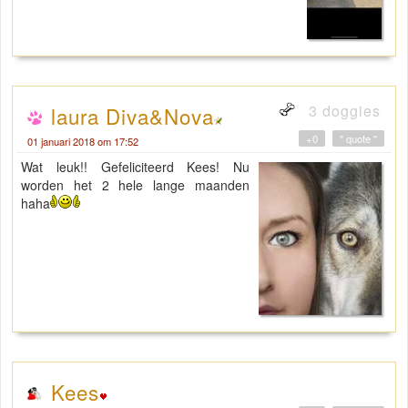
3 doggies
laura Diva&Nova
+0
" quote "
01 januari 2018 om 17:52
Wat leuk!! Gefeliciteerd Kees! Nu
worden het 2 hele lange maanden
haha
Kees