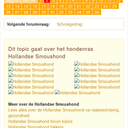
pagina 2 van 36
1
2
3
4
5
6
7
8
9
10
11
12
13
14
15
16
17
18
19
20
21
22
23
24
25
26
27
28
29
30
31
32
33
34
35
36
Volgende forumvraag:
Schrokgedrag
Dit topic gaat over het hondenras
Hollandse Smoushond
Meer over de Hollandse Smoushond
Lees alles over de Hollandse Smoushond oa rasbeschrijving,
gezondheid
Hollandse Smoushond forum topics
Hollandse Smoushond fokkers