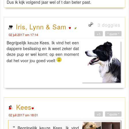
Dus ik kijk volgend jaar wel of t dan beter past.
3 doggies
Iris, Lynn & Sam
+1
" quote "
02 juli 2017 om 17:14
Begrijpelijk keuze Kees. Ik vind het een
dappere beslissing en ik weet zeker dat
deze pup er wel komt: op een moment
dat het voor jou goed voelt
Kees
+0
" quote "
02 juli 2017 om 18:01
"
Begrijpelijk keuze Kees. Ik vind