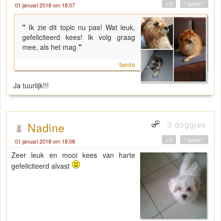
+0
" quote "
01 januari 2018 om 18:07
"
Ik zie dit topic nu pas! Wat leuk,
gefeliciteerd kees! Ik volg graag
mee, als het mag
"
bente
Ja tuurlijk!!!
3 doggies
Nadine
+0
" quote "
01 januari 2018 om 18:08
Zeer leuk en mooi kees van harte
gefeliciteerd alvast