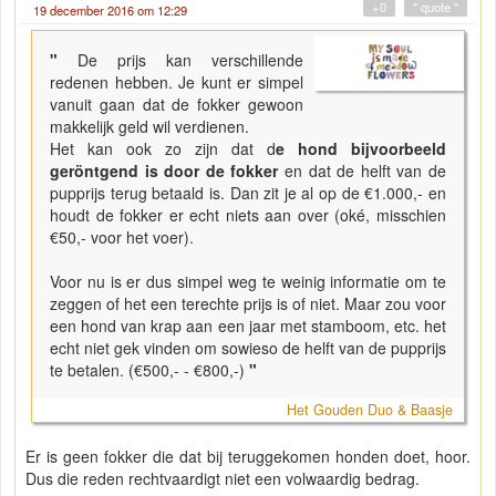
+0
" quote "
19 december 2016 om 12:29
"
De prijs kan verschillende
redenen hebben. Je kunt er simpel
vanuit gaan dat de fokker gewoon
makkelijk geld wil verdienen.
Het kan ook zo zijn dat d
e hond bijvoorbeeld
geröntgend is door de fokker
en dat de helft van de
pupprijs terug betaald is. Dan zit je al op de €1.000,- en
houdt de fokker er echt niets aan over (oké, misschien
€50,- voor het voer).
Voor nu is er dus simpel weg te weinig informatie om te
zeggen of het een terechte prijs is of niet. Maar zou voor
een hond van krap aan een jaar met stamboom, etc. het
echt niet gek vinden om sowieso de helft van de pupprijs
te betalen. (€500,- - €800,-)
"
Het Gouden Duo & Baasje
Er is geen fokker die dat bij teruggekomen honden doet, hoor.
Dus die reden rechtvaardigt niet een volwaardig bedrag.