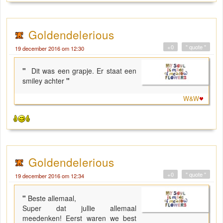
Goldendelerious
+0
" quote "
19 december 2016 om 12:30
"
Dit was een grapje. Er staat een
smiley achter
"
W&W
Goldendelerious
+0
" quote "
19 december 2016 om 12:34
"
Beste allemaal,
Super dat jullie allemaal
meedenken! Eerst waren we best