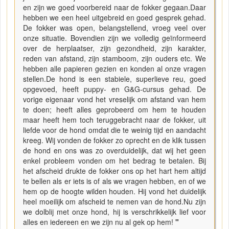
en zijn we goed voorbereid naar de fokker gegaan.Daar
hebben we een heel uitgebreid en goed gesprek gehad.
De fokker was open, belangstellend, vroeg veel over
onze situatie. Bovendien zijn we volledig geïnformeerd
over de herplaatser, zijn gezondheid, zijn karakter,
reden van afstand, zijn stamboom, zijn ouders etc. We
hebben alle papieren gezien en konden al onze vragen
stellen.De hond is een stabiele, superlieve reu, goed
opgevoed, heeft puppy- en G&G-cursus gehad. De
vorige eigenaar vond het vreselijk om afstand van hem
te doen; heeft alles geprobeerd om hem te houden
maar heeft hem toch teruggebracht naar de fokker, uit
liefde voor de hond omdat die te weinig tijd en aandacht
kreeg. Wij vonden de fokker zo oprecht en de klik tussen
de hond en ons was zo overduidelijk, dat wij het geen
enkel probleem vonden om het bedrag te betalen. Bij
het afscheid drukte de fokker ons op het hart hem altijd
te bellen als er iets is of als we vragen hebben, en of we
hem op de hoogte wilden houden. Hij vond het duidelijk
heel moeilijk om afscheid te nemen van de hond.Nu zijn
we dolblij met onze hond, hij is verschrikkelijk lief voor
alles en iedereen en we zijn nu al gek op hem!
"