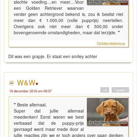
slechte voeding....en meer....Voor
een Golden Retriever waarvan
verder geen achtergrond bekend is, zou ik beslist niet
meer dan € 1.000,00 (volle pupprijs) neertellen.
Overigens ook niet meer dan € 500,00 onder
bovengenoemde omstandigheden, maar dat terzijde.
"
Goldendelerious
Dit was een grapje. Er staat een smiley achter
W&W
+0
" quote "
19 december 2016 om 09:37
"
Beste allemaal,
Super dat jullie allemaal
meedenken! Eerst waren we best
verbaasd dat de puppy-prijs
gevraagd werd maar mede door al
jullie reacties zijn we er toch anders over gaan denken