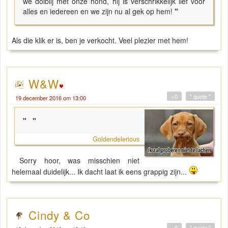
we dolblij met onze hond, hij is verschrikkelijk lief voor
alles en iedereen en we zijn nu al gek op hem!
"
Als die klik er is, ben je verkocht. Veel plezier met hem!
W&W
+0
" quote "
19 december 2016 om 13:00
"
"
Goldendelerious
Sorry hoor, was misschien niet
helemaal duidelijk... Ik dacht laat ik eens grappig zijn...
Cindy & Co
+0
" quote "