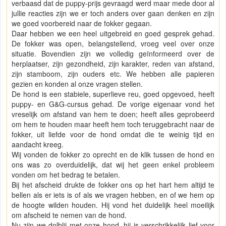
verbaasd dat de puppy-prijs gevraagd werd maar mede door al
jullie reacties zijn we er toch anders over gaan denken en zijn
we goed voorbereid naar de fokker gegaan.
Daar hebben we een heel uitgebreid en goed gesprek gehad.
De fokker was open, belangstellend, vroeg veel over onze
situatie. Bovendien zijn we volledig geïnformeerd over de
herplaatser, zijn gezondheid, zijn karakter, reden van afstand,
zijn stamboom, zijn ouders etc. We hebben alle papieren
gezien en konden al onze vragen stellen.
De hond is een stabiele, superlieve reu, goed opgevoed, heeft
puppy- en G&G-cursus gehad. De vorige eigenaar vond het
vreselijk om afstand van hem te doen; heeft alles geprobeerd
om hem te houden maar heeft hem toch teruggebracht naar de
fokker, uit liefde voor de hond omdat die te weinig tijd en
aandacht kreeg.
Wij vonden de fokker zo oprecht en de klik tussen de hond en
ons was zo overduidelijk, dat wij het geen enkel probleem
vonden om het bedrag te betalen.
Bij het afscheid drukte de fokker ons op het hart hem altijd te
bellen als er iets is of als we vragen hebben, en of we hem op
de hoogte wilden houden. Hij vond het duidelijk heel moeilijk
om afscheid te nemen van de hond.
Nu zijn we dolblij met onze hond, hij is verschrikkelijk lief voor