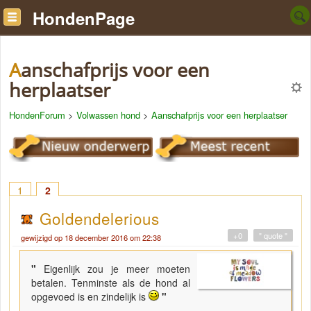
HondenPage
Aanschafprijs voor een
herplaatser
HondenForum
>
Volwassen hond
>
Aanschafprijs voor een herplaatser
1
2
Goldendelerious
+0
" quote "
gewijzigd op 18 december 2016 om 22:38
"
Eigenlijk zou je meer moeten
betalen. Tenminste als de hond al
opgevoed is en zindelijk is
"