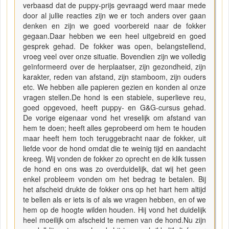
verbaasd dat de puppy-prijs gevraagd werd maar mede
door al jullie reacties zijn we er toch anders over gaan
denken en zijn we goed voorbereid naar de fokker
gegaan.Daar hebben we een heel uitgebreid en goed
gesprek gehad. De fokker was open, belangstellend,
vroeg veel over onze situatie. Bovendien zijn we volledig
geïnformeerd over de herplaatser, zijn gezondheid, zijn
karakter, reden van afstand, zijn stamboom, zijn ouders
etc. We hebben alle papieren gezien en konden al onze
vragen stellen.De hond is een stabiele, superlieve reu,
goed opgevoed, heeft puppy- en G&G-cursus gehad.
De vorige eigenaar vond het vreselijk om afstand van
hem te doen; heeft alles geprobeerd om hem te houden
maar heeft hem toch teruggebracht naar de fokker, uit
liefde voor de hond omdat die te weinig tijd en aandacht
kreeg. Wij vonden de fokker zo oprecht en de klik tussen
de hond en ons was zo overduidelijk, dat wij het geen
enkel probleem vonden om het bedrag te betalen. Bij
het afscheid drukte de fokker ons op het hart hem altijd
te bellen als er iets is of als we vragen hebben, en of we
hem op de hoogte wilden houden. Hij vond het duidelijk
heel moeilijk om afscheid te nemen van de hond.Nu zijn