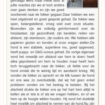
gevraagd werd maar mede door al
jullie reacties zijn we er toch anders
over gaan denken en zijn we goed
voorbereid naar de fokker gegaan.Daar hebben we een
heel uitgebreid en goed gesprek gehad. De fokker was
open, belangstellend, vroeg veel over onze situatie.
Bovendien zijn we volledig geïnformeerd over de
herplaatser, zijn gezondheid, zijn karakter, reden van
afstand, zijn stamboom, zijn ouders etc. We hebben alle
papieren gezien en konden al onze vragen stellen.De
hond is een stabiele, superlieve reu, goed opgevoed,
heeft puppy- en G&G-cursus gehad. De vorige eigenaar
vond het vreselijk om afstand van hem te doen; heeft
alles geprobeerd om hem te houden maar heeft hem
toch teruggebracht naar de fokker, uit liefde voor de
hond omdat die te weinig tijd en aandacht kreeg. Wij
vonden de fokker zo oprecht en de klik tussen de hond
en ons was zo overduidelijk, dat wij het geen enkel
probleem vonden om het bedrag te betalen. Bij het
afscheid drukte de fokker ons op het hart hem altijd te
bellen als er iets is of als we vragen hebben, en of we
hem op de hoogte wilden houden. Hij vond het duidelijk
heel moeilijk om afscheid te nemen van de hond.Nu zijn