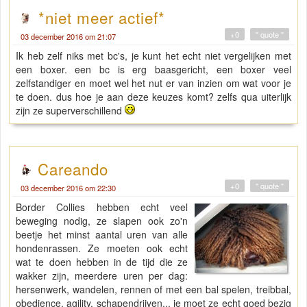
*niet meer actief*
+0
" quote "
03 december 2016 om 21:07
Ik heb zelf niks met bc's, je kunt het echt niet vergelijken met
een boxer. een bc is erg baasgericht, een boxer veel
zelfstandiger en moet wel het nut er van inzien om wat voor je
te doen. dus hoe je aan deze keuzes komt? zelfs qua uiterlijk
zijn ze superverschillend
Careando
+0
" quote "
03 december 2016 om 22:30
Border Collies hebben echt veel
beweging nodig, ze slapen ook zo'n
beetje het minst aantal uren van alle
hondenrassen. Ze moeten ook echt
wat te doen hebben in de tijd die ze
wakker zijn, meerdere uren per dag:
hersenwerk, wandelen, rennen of met een bal spelen, treibbal,
obedience, agility, schapendrijven... je moet ze echt goed bezig