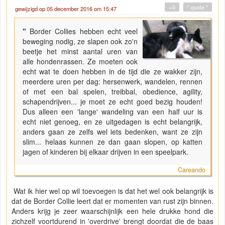
+0
" quote "
gewijzigd op 05 december 2016 om 15:47
"
Border Collies hebben echt veel
beweging nodig, ze slapen ook zo'n
beetje het minst aantal uren van
alle hondenrassen. Ze moeten ook
echt wat te doen hebben in de tijd die ze wakker zijn,
meerdere uren per dag: hersenwerk, wandelen, rennen
of met een bal spelen, treibbal, obedience, agility,
schapendrijven... je moet ze echt goed bezig houden!
Dus alleen een 'lange' wandeling van een half uur is
echt niet genoeg, en ze uitgedagen is echt belangrijk,
anders gaan ze zelfs wel iets bedenken, want ze zijn
slim... helaas kunnen ze dan gaan slopen, op katten
jagen of kinderen bij elkaar drijven in een speelpark.
Careando
Wat ik hier wel op wil toevoegen is dat het wel ook belangrijk is
dat de Border Collie leert dat er momenten van rust zijn binnen.
Anders krijg je zeer waarschijnlijk een hele drukke hond die
zichzelf voortdurend in 'overdrive' brengt doordat die de baas