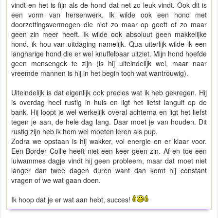
vindt en het is fijn als de hond dat net zo leuk vindt. Ook dit is
een vorm van hersenwerk. Ik wilde ook een hond met
doorzettingsvermogen die niet zo maar op geeft of zo maar
geen zin meer heeft. Ik wilde ook absoluut geen makkelijke
hond, ik hou van uitdaging namelijk. Qua uiterlijk wilde ik een
langharige hond die er wel knuffelbaar uitziet. Mijn hond hoefde
geen mensengek te zijn (is hij uiteindelijk wel, maar naar
vreemde mannen is hij in het begin toch wat wantrouwig).
Uiteindelijk is dat eigenlijk ook precies wat ik heb gekregen. Hij
is overdag heel rustig in huis en ligt het liefst languit op de
bank. Hij loopt je wel werkelijk overal achterna en ligt het liefst
tegen je aan, de hele dag lang. Daar moet je van houden. Dit
rustig zijn heb ik hem wel moeten leren als pup.
Zodra we opstaan is hij wakker, vol energie en er klaar voor.
Een Border Collie heeft niet een keer geen zin. Af en toe een
luiwammes dagje vindt hij geen probleem, maar dat moet niet
langer dan twee dagen duren want dan komt hij constant
vragen of we wat gaan doen.
Ik hoop dat je er wat aan hebt, succes!