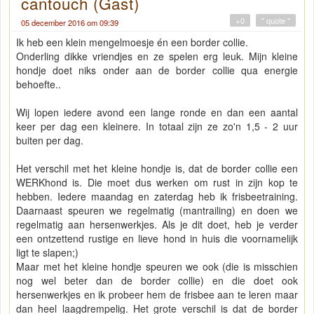
cantouch (Gast)
+0
" quote "
05 december 2016 om 09:39
Ik heb een klein mengelmoesje én een border collie.
Onderling dikke vriendjes en ze spelen erg leuk. Mijn kleine
hondje doet niks onder aan de border collie qua energie
behoefte..
Wij lopen iedere avond een lange ronde en dan een aantal
keer per dag een kleinere. In totaal zijn ze zo'n 1,5 - 2 uur
buiten per dag.
Het verschil met het kleine hondje is, dat de border collie een
WERKhond is. Die moet dus werken om rust in zijn kop te
hebben. Iedere maandag en zaterdag heb ik frisbeetraining.
Daarnaast speuren we regelmatig (mantrailing) en doen we
regelmatig aan hersenwerkjes. Als je dit doet, heb je verder
een ontzettend rustige en lieve hond in huis die voornamelijk
ligt te slapen;)
Maar met het kleine hondje speuren we ook (die is misschien
nog wel beter dan de border collie) en die doet ook
hersenwerkjes en ik probeer hem de frisbee aan te leren maar
dan heel laagdrempelig. Het grote verschil is dat de border