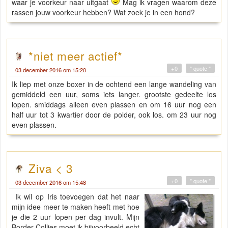
waar je voorkeur naar uitgaat
Mag ik vragen waarom deze
rassen jouw voorkeur hebben? Wat zoek je in een hond?
*niet meer actief*
+0
" quote "
03 december 2016 om 15:20
Ik liep met onze boxer in de ochtend een lange wandeling van
gemiddeld een uur, soms iets langer. grootste gedeelte los
lopen. smiddags alleen even plassen en om 16 uur nog een
half uur tot 3 kwartier door de polder, ook los. om 23 uur nog
even plassen.
Ziva < 3
+0
" quote "
03 december 2016 om 15:48
Ik wil op Iris toevoegen dat het naar
mijn idee meer te maken heeft met hoe
je die 2 uur lopen per dag invult. Mijn
Border Collies moet ik bijvoorbeeld echt