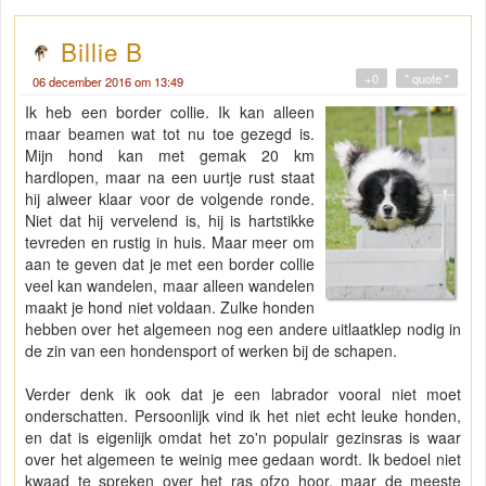
Billie B
+0
" quote "
06 december 2016 om 13:49
Ik heb een border collie. Ik kan alleen
maar beamen wat tot nu toe gezegd is.
Mijn hond kan met gemak 20 km
hardlopen, maar na een uurtje rust staat
hij alweer klaar voor de volgende ronde.
Niet dat hij vervelend is, hij is hartstikke
tevreden en rustig in huis. Maar meer om
aan te geven dat je met een border collie
veel kan wandelen, maar alleen wandelen
maakt je hond niet voldaan. Zulke honden
hebben over het algemeen nog een andere uitlaatklep nodig in
de zin van een hondensport of werken bij de schapen.
Verder denk ik ook dat je een labrador vooral niet moet
onderschatten. Persoonlijk vind ik het niet echt leuke honden,
en dat is eigenlijk omdat het zo'n populair gezinsras is waar
over het algemeen te weinig mee gedaan wordt. Ik bedoel niet
kwaad te spreken over het ras ofzo hoor, maar de meeste