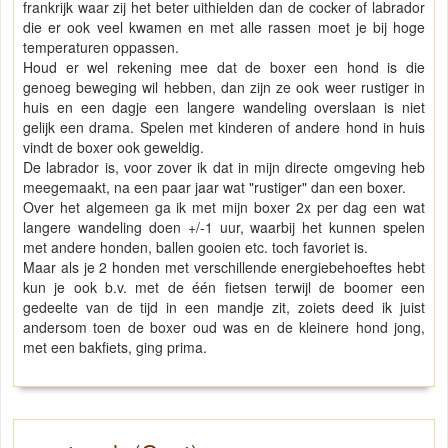
frankrijk waar zij het beter uithielden dan de cocker of labrador
die er ook veel kwamen en met alle rassen moet je bij hoge
temperaturen oppassen.
Houd er wel rekening mee dat de boxer een hond is die
genoeg beweging wil hebben, dan zijn ze ook weer rustiger in
huis en een dagje een langere wandeling overslaan is niet
gelijk een drama. Spelen met kinderen of andere hond in huis
vindt de boxer ook geweldig.
De labrador is, voor zover ik dat in mijn directe omgeving heb
meegemaakt, na een paar jaar wat "rustiger" dan een boxer.
Over het algemeen ga ik met mijn boxer 2x per dag een wat
langere wandeling doen +/-1 uur, waarbij het kunnen spelen
met andere honden, ballen gooien etc. toch favoriet is.
Maar als je 2 honden met verschillende energiebehoeftes hebt
kun je ook b.v. met de één fietsen terwijl de boomer een
gedeelte van de tijd in een mandje zit, zoiets deed ik juist
andersom toen de boxer oud was en de kleinere hond jong,
met een bakfiets, ging prima.