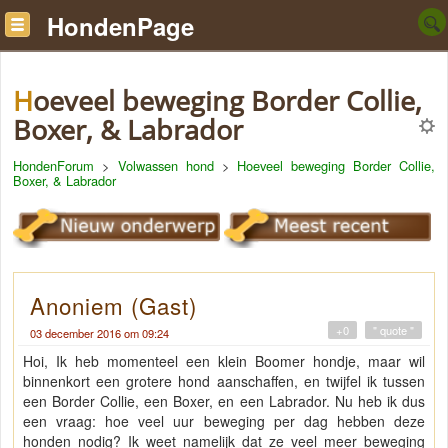
HondenPage
Hoeveel beweging Border Collie,
Boxer, & Labrador
HondenForum
>
Volwassen hond
>
Hoeveel beweging Border Collie,
Boxer, & Labrador
Anoniem (Gast)
+0
" quote "
03 december 2016 om 09:24
Hoi, Ik heb momenteel een klein Boomer hondje, maar wil
binnenkort een grotere hond aanschaffen, en twijfel ik tussen
een Border Collie, een Boxer, en een Labrador. Nu heb ik dus
een vraag: hoe veel uur beweging per dag hebben deze
honden nodig? Ik weet namelijk dat ze veel meer beweging