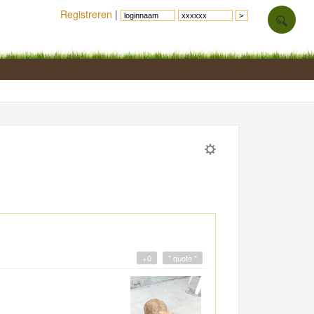
Registreren
|
+0
" quote "