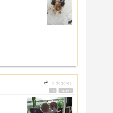
3 doggies
+0
" quote "