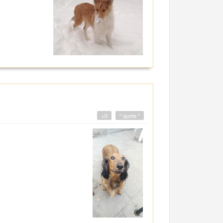
+0
" quote "