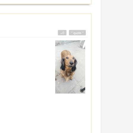
+0
" quote "