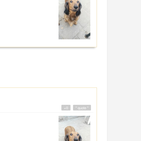
+0
" quote "