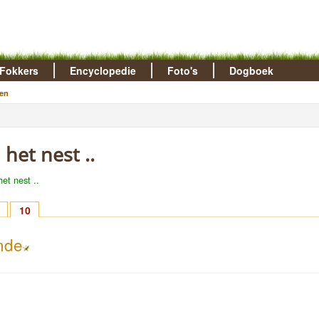
Fokkers
Encyclopedie
Foto's
Dogboek
en
 het nest ..
het nest ..
10
nde