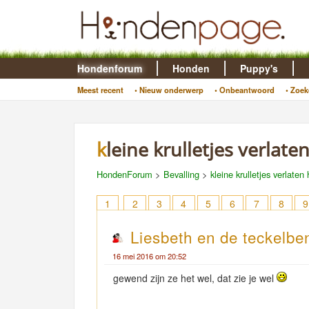
Hondenforum
Honden
Puppy's
Meest recent
• Nieuw onderwerp
• Onbeantwoord
• Zoek
kleine krulletjes verlaten
HondenForum
>
Bevalling
>
kleine krulletjes verlaten 
1
2
3
4
5
6
7
8
9
Liesbeth en de teckelbe
16 mei 2016 om 20:52
gewend zijn ze het wel, dat zie je wel