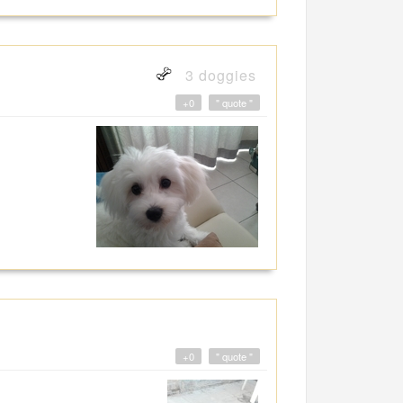
3 doggies
+0
" quote "
+0
" quote "