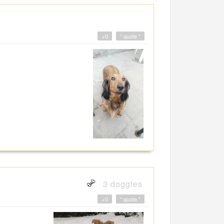
+0
" quote "
3 doggies
+0
" quote "