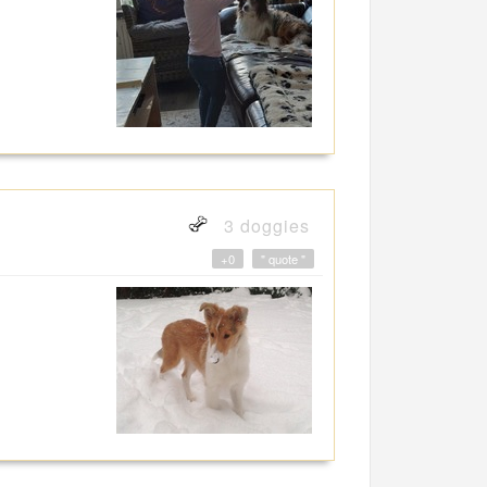
3 doggies
+0
" quote "