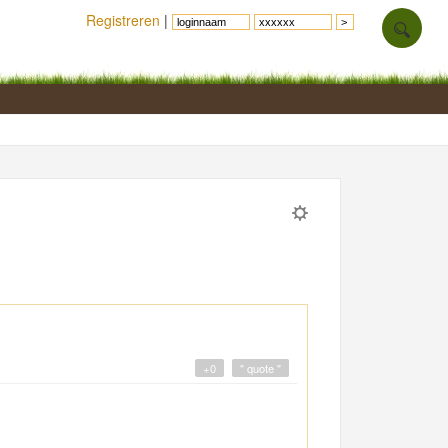
Registreren
|
+0
" quote "