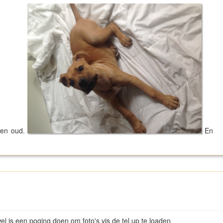
eken oud.
En
wel is een poging doen om foto's vis de tel up te loaden