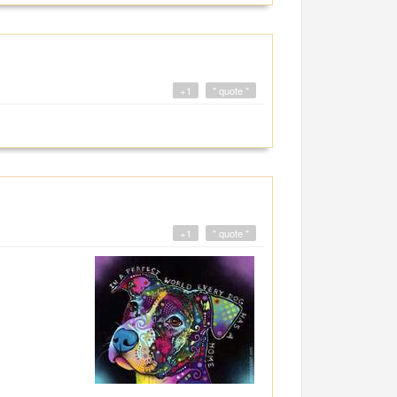
+1
" quote "
+1
" quote "