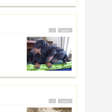
+1
" quote "
+1
" quote "