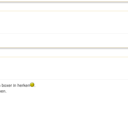
en boxer in herken
.
omen.