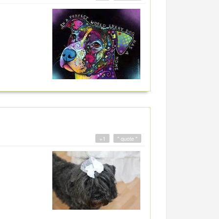
+1
" quote "