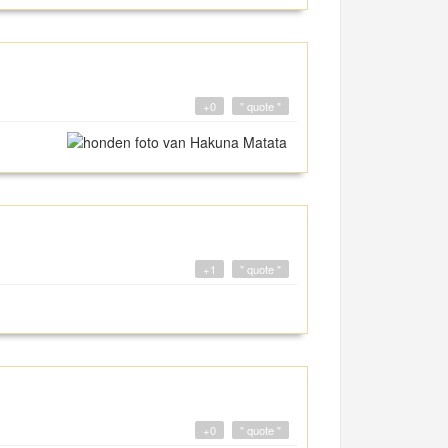
+0
" quote "
+1
" quote "
+0
" quote "