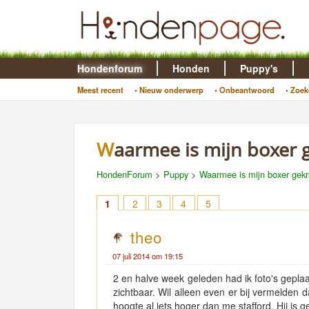
Hondenforum
Honden
Puppy's
Meest recent
• Nieuw onderwerp
• Onbeantwoord
• Zoek
Waarmee is mijn boxer g
HondenForum
>
Puppy
>
Waarmee is mijn boxer gekru
1
2
3
4
5
theo
07 juli 2014 om 19:15
2 en halve week geleden had ik foto's geplaa
zichtbaar. Wil alleen even er bij vermelden d
hoogte al iets hoger dan me stafford. Hij is 