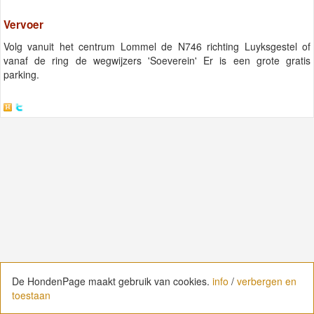
Vervoer
Volg vanuit het centrum Lommel de N746 richting Luyksgestel of
vanaf de ring de wegwijzers 'Soeverein' Er is een grote gratis
parking.
De HondenPage maakt gebruik van cookies.
De HondenPage maakt gebruik van cookies.
info
info
/
/
verbergen en
verbergen en
toestaan
toestaan