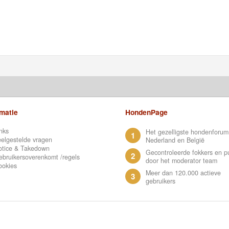
rmatie
HondenPage
nks
Het gezelligste hondenforum
1
elgestelde vragen
Nederland en België
otice & Takedown
Gecontroleerde fokkers en p
2
bruikersoverenkomt /regels
door het moderator team
ookies
Meer dan 120.000 actieve
3
gebruikers