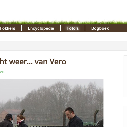
Fokkers
Encyclopedie
Foto's
Dogboek
ht weer... van Vero
r...