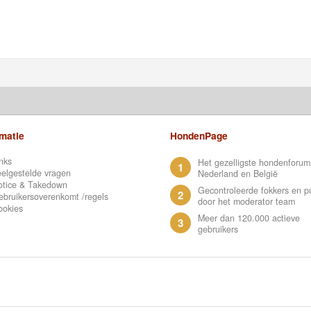
rmatie
HondenPage
nks
Het gezelligste hondenforum
1
elgestelde vragen
Nederland en België
otice & Takedown
Gecontroleerde fokkers en p
2
bruikersoverenkomt /regels
door het moderator team
ookies
Meer dan 120.000 actieve
3
gebruikers