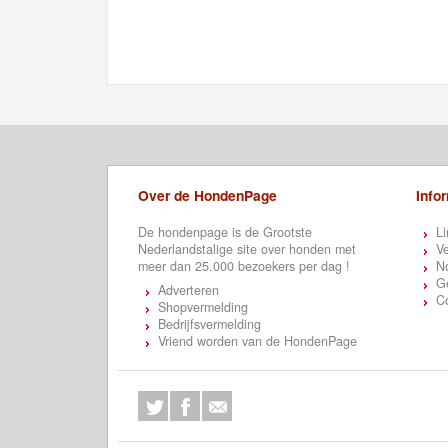
Over de HondenPage
Info
De hondenpage is de Grootste
Li
Nederlandstalige site over honden met
Ve
meer dan 25.000 bezoekers per dag !
N
Ge
Adverteren
C
Shopvermelding
Bedrijfsvermelding
Vriend worden van de HondenPage