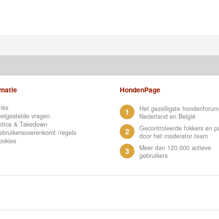
rmatie
HondenPage
nks
Het gezelligste hondenforum
1
elgestelde vragen
Nederland en België
otice & Takedown
Gecontroleerde fokkers en p
2
bruikersoverenkomt /regels
door het moderator team
ookies
Meer dan 120.000 actieve
3
gebruikers