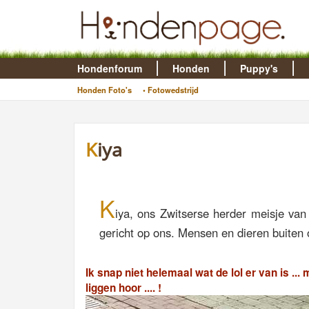
Hondenforum
Honden
Puppy's
Honden Foto's
• Fotowedstrijd
Kiya
K
iya, ons Zwitserse herder meisje van 1
gericht op ons. Mensen en dieren buiten o
Ik snap niet helemaal wat de lol er van is ... 
liggen hoor .... !