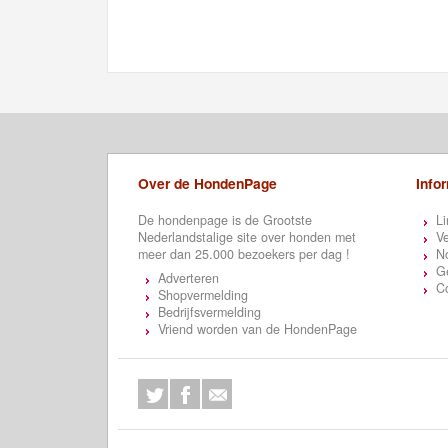
Over de HondenPage
Info
De hondenpage is de Grootste
Li
Nederlandstalige site over honden met
Ve
meer dan 25.000 bezoekers per dag !
N
Ge
Adverteren
C
Shopvermelding
Bedrijfsvermelding
Vriend worden van de HondenPage