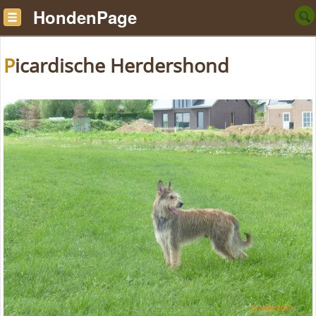
HondenPage
Picardische Herdershond