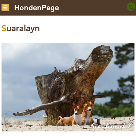
HondenPage
Suaralayn