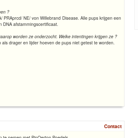
gen ?
A/ PRAprcd/ NE/ von Willebrand Disease. Alle pups krijgen een
 DNA afstammingscertificaat.
arop worden ze onderzocht. Welke intentingen krijgen ze ?
n als drager en lijder hoeven de pups niet getest te worden.
Contact
 op te nemen met PinQerton Poedels