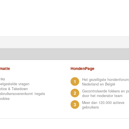
rmatie
HondenPage
nks
Het gezelligste hondenforum
1
elgestelde vragen
Nederland en België
otice & Takedown
Gecontroleerde fokkers en p
2
bruikersoverenkomt /regels
door het moderator team
ookies
Meer dan 120.000 actieve
3
gebruikers