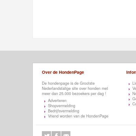
Over de HondenPage
Info
De hondenpage is de Grootste
Li
Nederlandstalige site over honden met
Ve
meer dan 25.000 bezoekers per dag !
N
Ge
Adverteren
C
Shopvermelding
Bedrijfsvermelding
Vriend worden van de HondenPage