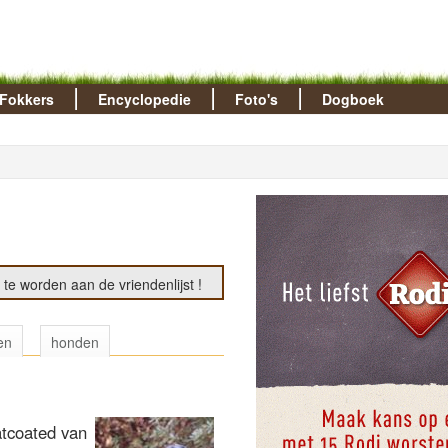
Fokkers
Encyclopedie
Foto's
Dogboek
te worden aan de vriendenlijst !
en
honden
atcoated van