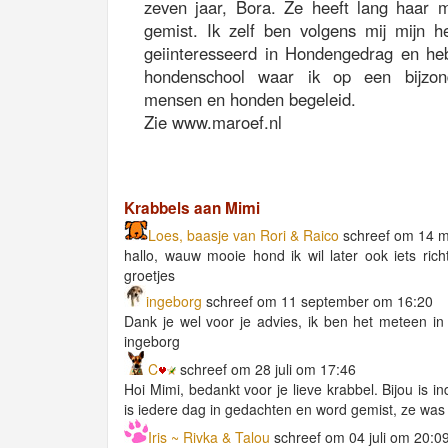
zeven jaar, Bora. Ze heeft lang haar 
gemist. Ik zelf ben volgens mij mijn h
geiinteresseerd in Hondengedrag en he
hondenschool waar ik op een bijzon
mensen en honden begeleid.
Zie www.maroef.nl
Krabbels aan Mimi
Loes, baasje van Rori & Raico
schreef om 14 m
hallo, wauw mooie hond ik wil later ook iets ri
groetjes
ingeborg
schreef om 11 september om 16:20
Dank je wel voor je advies, ik ben het meteen in 
ingeborg
C
schreef om 28 juli om 17:46
Hoi Mimi, bedankt voor je lieve krabbel. Bijou is 
is iedere dag in gedachten en word gemist, ze was g
Iris ~ Rivka & Talou
schreef om 04 juli om 20:0