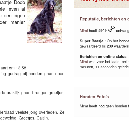
maatje Dodo
ele leven al
b een eigen
Reputatie, berichten en 
der manier
Mimi
heeft
5949
ontvang
Super Baasje !
Op het honde
gewaardeerd bij
239
waarderi
Berichten en online status
Mimi
was voor het laatst onl
minuten, 11 seconden gelede
aart om 13:58
chting gedrag bij honden gaan doen
de praktijk gaan brengen.groetjes,
Honden Foto's
Mimi heeft nog geen honden 
inderdaad veelste jong overleden. Ze
eweldig. Groetjes, Caitlin.
9