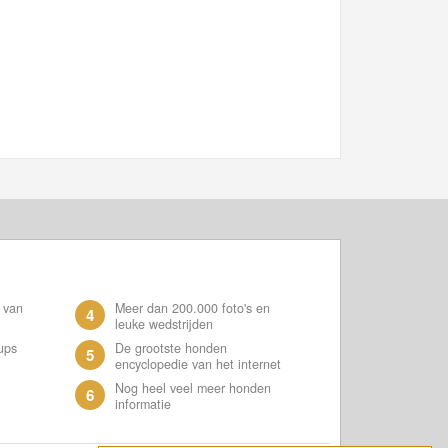
 van
Meer dan 200.000 foto's en
4
leuke wedstrijden
ups
De grootste honden
5
encyclopedie van het internet
Nog heel veel meer honden
6
informatie