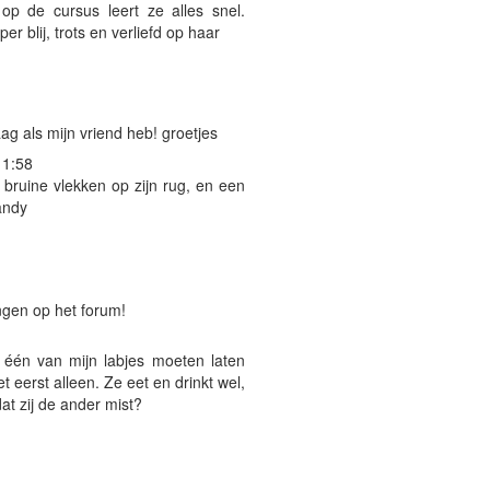
p de cursus leert ze alles snel.
r blij, trots en verliefd op haar
raag als mijn vriend heb! groetjes
11:58
e bruine vlekken op zijn rug, en een
andy
ingen op het forum!
g één van mijn labjes moeten laten
 eerst alleen. Ze eet en drinkt wel,
at zij de ander mist?