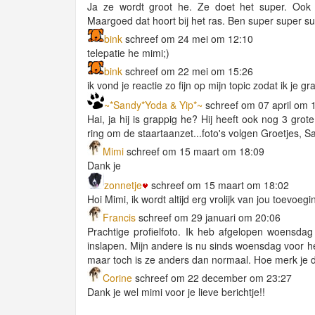
Ja ze wordt groot he. Ze doet het super. Ook o
Maargoed dat hoort bij het ras. Ben super super supe
bink
schreef om 24 mei om 12:10
telepatie he mimi;)
bink
schreef om 22 mei om 15:26
ik vond je reactie zo fijn op mijn topic zodat ik je g
~*Sandy*Yoda & Yip*~
schreef om 07 april om 
Hai, ja hij is grappig he? Hij heeft ook nog 3 grot
ring om de staartaanzet...foto's volgen Groetjes, S
Mimi
schreef om 15 maart om 18:09
Dank je
zonnetje
schreef om 15 maart om 18:02
Hoi Mimi, ik wordt altijd erg vrolijk van jou toevoeg
Francis
schreef om 29 januari om 20:06
Prachtige profielfoto. Ik heb afgelopen woensda
inslapen. Mijn andere is nu sinds woensdag voor het
maar toch is ze anders dan normaal. Hoe merk je d
Corine
schreef om 22 december om 23:27
Dank je wel mimi voor je lieve berichtje!!