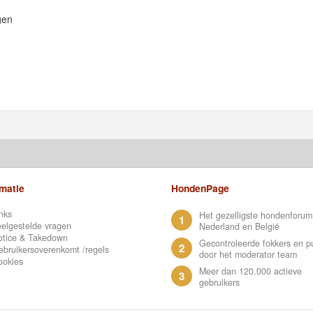
gen
rmatie
HondenPage
nks
Het gezelligste hondenforum
1
elgestelde vragen
Nederland en België
otice & Takedown
Gecontroleerde fokkers en p
2
bruikersoverenkomt /regels
door het moderator team
ookies
Meer dan 120.000 actieve
3
gebruikers