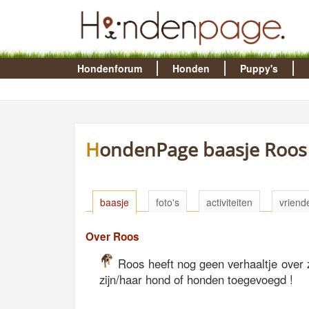
Hondenforum
Honden
Puppy's
HondenPage baasje Roos
baasje
foto's
activiteiten
vriend
Over Roos
Roos heeft nog geen verhaaltje over z
zijn/haar hond of honden toegevoegd !