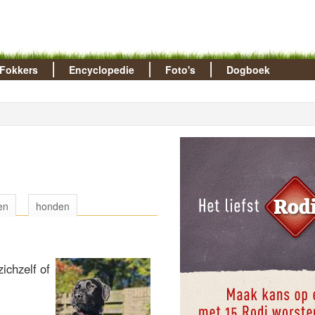
Fokkers
Encyclopedie
Foto's
Dogboek
en
honden
ichzelf of