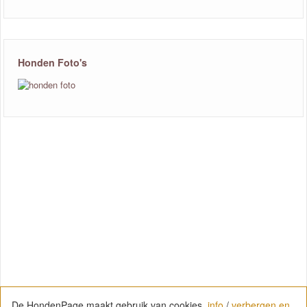
Honden Foto's
De HondenPage maakt gebruik van cookies.
info
/
verbergen en