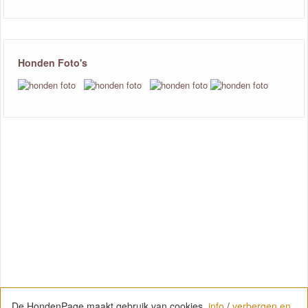
Honden Foto's
De HondenPage maakt gebruik van cookies.
info
/
verbergen en