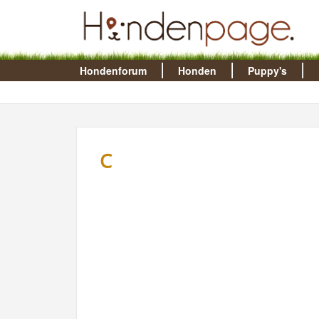
Hondenforum
Honden
Puppy's
C