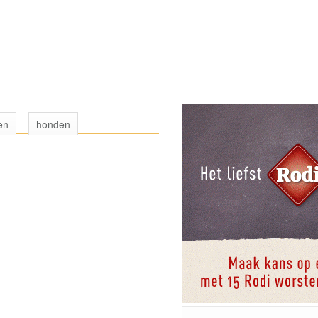
en
honden