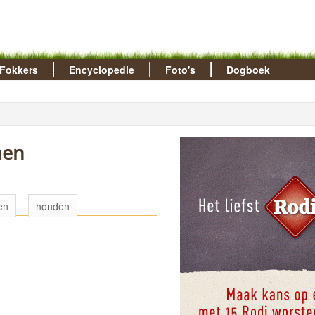
Fokkers
Encyclopedie
Foto's
Dogboek
men
en
honden