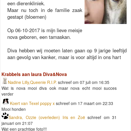
een dierenkliniek.
Maar nu toch in de familie zaak
gestapt (bloemen)
Op 06-10-2017 is mijn lieve meisje
nova geboren, een tamaskan.
Diva hebben wij moeten laten gaan op 9 jarige leeftijd
aan gevolg van kanker, maar is voor altijd in ons hart
Krabbels aan laura Diva&Nova
Nadine Lilly,Queenie R.I.P.
schreef om 07 juli om 16:35
Wat is nova mooi diva ook maar nova echt mooi succes
verder
Koert van Texel poppy x
schreef om 17 maart om 22:33
Mooi honden
Sandra, Ozzie (overleden) Iris en Zoë
schreef om 31
januari om 21:07
Wat een prachtige foto!!!