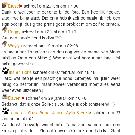
Diesel
schreef om 26 juni om 17:06
Dank je wel voor je berichte bij de foto. Een heerlijk hoekje,
zitten we bijna altijd. Die print heb ik zelf gemaakt, ik heb een
sign bedrijf, dus grote prints geen probleem om zelf te printen.
Doggy
schreef om 12 juni om 19:10
Wat een mooie hond is diva♡♡
Weylyn
schreef om 19 mei om 22:28
Ja nog meer Tammies :) en dan nog wel de mama van Aiden
erbij en Oom van Abby ;) Was er al wel hoor maar lang niet
actief geweest ;)
Ina en Boris
schreef om 07 februari om 18:18
Hallo, wat heb je een prachtige hond. Groetjes Ina. [Ben weer
terug op het forum, maar zoveel veranderd moet alles eerst
weer even uitzoeken.]
Daven
schreef om 26 januari om 10:48
Bedankt ,dat is onze Bolle :-) Jou labje is ook schitterend :-)
Tamara - Abby, Anna, Jamie, Aylin & Suki
schreef om 23
januari om 01:02
Wat leuk! Toevallig woont mijn Tamaskan samen met een
kruising Labrador... Zie dat jouw meisje ook een Lab is... Gaat