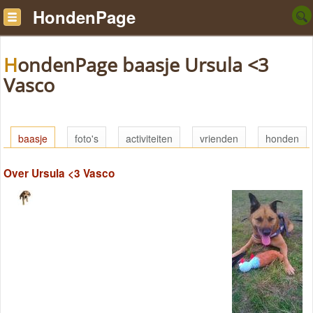
HondenPage
HondenPage baasje Ursula <3
Vasco
baasje
foto's
activiteiten
vrienden
honden
Over Ursula <3 Vasco