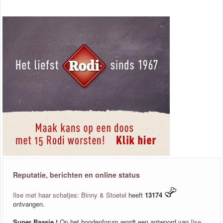
Reputatie, berichten en online status
Ilse met haar schatjes: Binny & Stoetel
heeft
13174
ontvangen.
Super Baasje !
Op het hondenforum wordt een antwoord van
Ilse