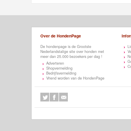
Over de HondenPage
Info
De hondenpage is de Grootste
Li
Nederlandstalige site over honden met
Ve
meer dan 25.000 bezoekers per dag !
N
Ge
Adverteren
C
Shopvermelding
Bedrijfsvermelding
Vriend worden van de HondenPage