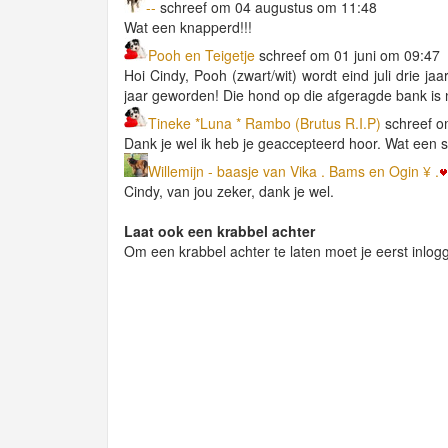
--
schreef om 04 augustus om 11:48
Wat een knapperd!!!
Pooh en Teigetje
schreef om 01 juni om 09:47
Hoi Cindy, Pooh (zwart/wit) wordt eind juli drie jaar
jaar geworden! Die hond op die afgeragde bank is n
Tineke *Luna * Rambo (Brutus R.I.P)
schreef o
Dank je wel ik heb je geaccepteerd hoor. Wat een 
Willemijn - baasje van Vika . Bams en Ogin ¥ .
Cindy, van jou zeker, dank je wel.
Laat ook een krabbel achter
Om een krabbel achter te laten moet je eerst inlog