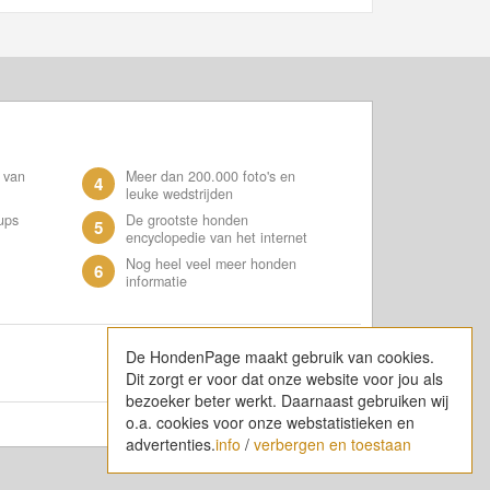
 van
Meer dan 200.000 foto's en
4
leuke wedstrijden
ups
De grootste honden
5
encyclopedie van het internet
Nog heel veel meer honden
6
informatie
De HondenPage maakt gebruik van cookies.
Dit zorgt er voor dat onze website voor jou als
bezoeker beter werkt. Daarnaast gebruiken wij
o.a. cookies voor onze webstatistieken en
advertenties.
info
/
verbergen en toestaan