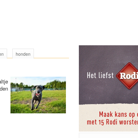
en
honden
ltje
nden