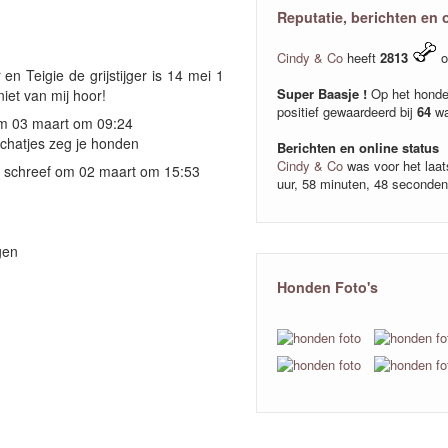
Reputatie, berichten en 
Cindy & Co
heeft
2813
o
 en Teigie de grijstijger is 14 mei 1
Super Baasje !
Op het honde
iet van mij hoor!
positief gewaardeerd bij
64
wa
m 03 maart om 09:24
schatjes zeg je honden
Berichten en online status
Cindy & Co
was voor het laat
schreef om 02 maart om 15:53
uur, 58 minuten, 48 seconde
gen
Honden Foto's