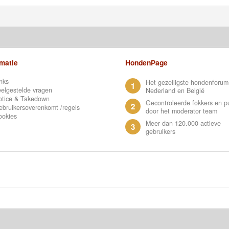
rmatie
HondenPage
nks
Het gezelligste hondenforum
1
elgestelde vragen
Nederland en België
otice & Takedown
Gecontroleerde fokkers en p
2
bruikersoverenkomt /regels
door het moderator team
ookies
Meer dan 120.000 actieve
3
gebruikers