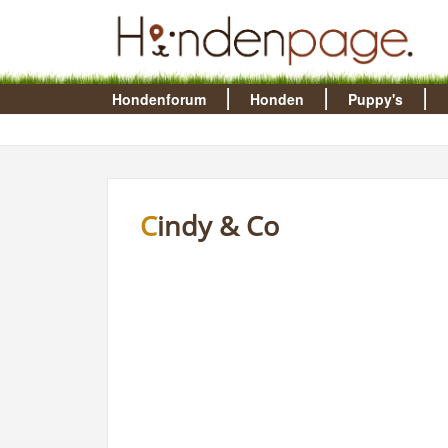
Hondenforum
Honden
Puppy's
Cindy & Co