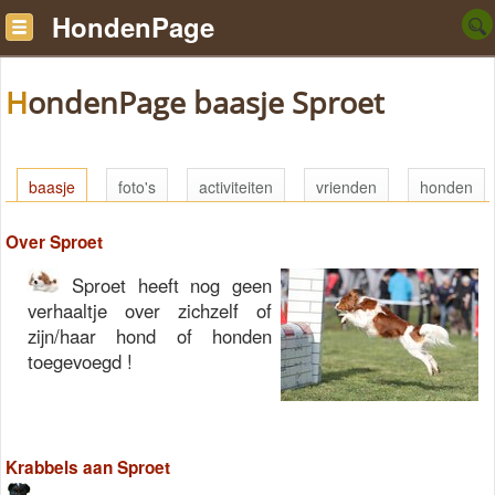
HondenPage
HondenPage baasje Sproet
baasje
foto's
activiteiten
vrienden
honden
Over Sproet
Sproet heeft nog geen
verhaaltje over zichzelf of
zijn/haar hond of honden
toegevoegd !
Krabbels aan Sproet