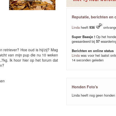
Reputatie, berichten en 
Linda
heeft
936
ontvang
Super Baasje !
Op het honde
gewaardeerd bij
57
waarderin
n retriever? Hoe oud is hij/zij? Mag
Berichten en online status
wicht van mijn pup die nu 10 weken
Linda
was voor het laatst onl
7kg. Ik hoor hier op het forum dat
14 seconden geleden
an?
gen
Honden Foto's
Linda heeft nog geen honden 