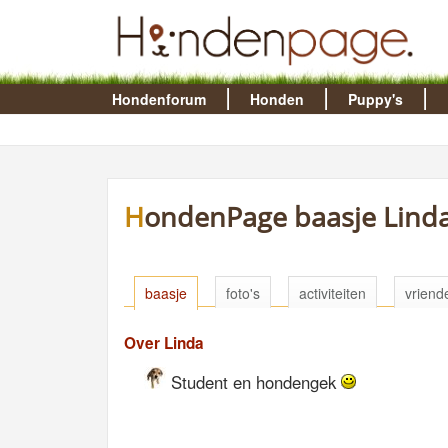
Hondenforum
Honden
Puppy's
HondenPage baasje Lind
baasje
foto's
activiteiten
vriend
Over Linda
Student en hondengek