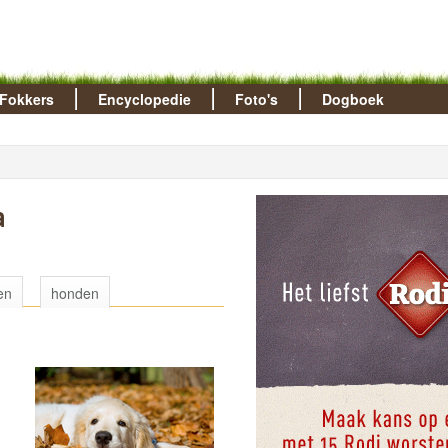
Fokkers
Encyclopedie
Foto's
Dogboek
a
en
honden