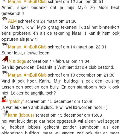
Marjan. AmBull Club
schreef om 12 april om 00:51
Annet, super bedankt dat je mijn Mylo zo Mooi hebt
getekend!!!!
ALM
schreef om 24 maart om 21:36
Hoi Marjan, ik wil Mylo graag tekenen! Ik zal het binnenkort
eens proberen, en als de tekening klaar is kan ik hem ook
opsturen als je wilt!
Marjan. AmBull Club
schreef om 14 maart om 23:31
Super leuk, nieuwe leden!
N & dogs
schreef om 17 februari om 11:04
Ben lid geworden! Bedankt :) Wist niet dat die club bestond.
Marjan. AmBull Club
schreef om 19 december om 21:38
Vind ik ook hoor, Karin.. Mijn bulldog is ook een kruising
tussen een scot en een bully. En een stamboom heb ik ook
niet. Lekker belangrijk, toch?
*patchy*
schreef om 15 december om 15:09
ja wat leuk een ambul club.. ik wil wel lid worden hoor :-)
karin (lobbus)
schreef om 15 december om 15:03
hoi wat leuk dat je dat hebt opgezet.ik wil alleen wel zeggen
wij hebben lobbus gekocht zonder stamboom als een
oldenglisch bulldog, maar wij vinden zelf ook dat er meer