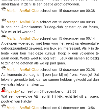
amerikaans in zit hij is een beetje groot geworden.
Marjan. AmBull Club
schreef om 15 december om 00:38
Marjan. AmBull Club
schreef om 15 december om 00:38
Ik ben een Amerikaanse Bulldog-club gestart op dit forum,
Wie wil er lid worden?
Marjan. AmBull Club
schreef om 15 december om 00:14
Afgelopen woensdag met hem voor het eerst op elementaire
gehoorzaamheid geweest. erg leuk en interessant. Als ik in de
lente klaar ben met deze cursus, hoop ik een volgende te
gaan doen. Welke weet ik nog niet....Leuk om samen zo bezig
te zijn en te oefenen als we op pad gaan.
Marjan. AmBull Club
schreef om 13 december om 23:26
Aankomende Zondag is hij een jaar bij mij / ons! Feestje! Dat
lekkere gerookte bot, dat we samen hebben gekocht zal dan
wel extra lekker smaken ....
*patchy*
schreef om 07 december om 23:58
Wat een geweldige AB heb jij. Hij kijkt echt lief uit zn ogen.
poot(je) van Patchy
Marjan. AmBull Club
schreef om 01 december om 13:54