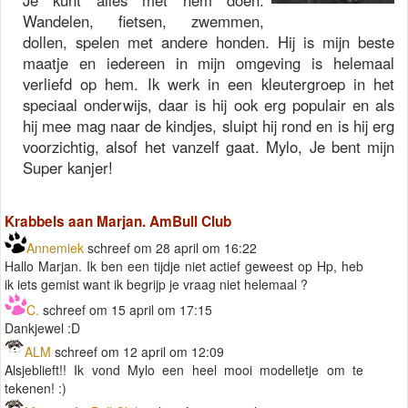
Je kunt alles met hem doen.
Wandelen, fietsen, zwemmen,
dollen, spelen met andere honden. Hij is mijn beste
maatje en iedereen in mijn omgeving is helemaal
verliefd op hem. Ik werk in een kleutergroep in het
speciaal onderwijs, daar is hij ook erg populair en als
hij mee mag naar de kindjes, sluipt hij rond en is hij erg
voorzichtig, alsof het vanzelf gaat. Mylo, Je bent mijn
Super kanjer!
Krabbels aan Marjan. AmBull Club
Annemiek
schreef om 28 april om 16:22
Hallo Marjan. Ik ben een tijdje niet actief geweest op Hp, heb
ik iets gemist want ik begrijp je vraag niet helemaal ?
C.
schreef om 15 april om 17:15
Dankjewel :D
ALM
schreef om 12 april om 12:09
Alsjeblieft!! Ik vond Mylo een heel mooi modelletje om te
tekenen! :)