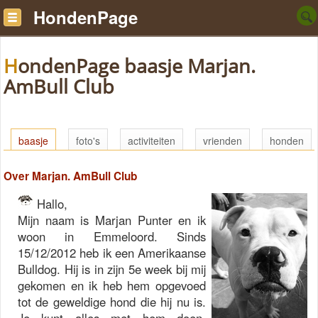
HondenPage
HondenPage baasje Marjan.
AmBull Club
baasje
foto's
activiteiten
vrienden
honden
Over Marjan. AmBull Club
Hallo,
Mijn naam is Marjan Punter en ik
woon in Emmeloord. Sinds
15/12/2012 heb ik een Amerikaanse
Bulldog. Hij is in zijn 5e week bij mij
gekomen en ik heb hem opgevoed
tot de geweldige hond die hij nu is.