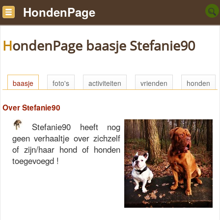
HondenPage
HondenPage baasje Stefanie90
baasje
foto's
activiteiten
vrienden
honden
Over Stefanie90
Stefanie90 heeft nog
geen verhaaltje over zichzelf
of zijn/haar hond of honden
toegevoegd !