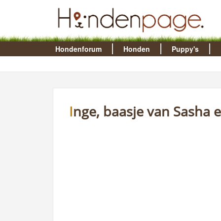
Hondenforum
Honden
Puppy's
Inge, baasje van Sasha 