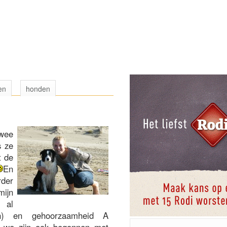
en
honden
twee
s ze
t de
En
rder
mijn
 al
gen) en gehoorzaamheid A