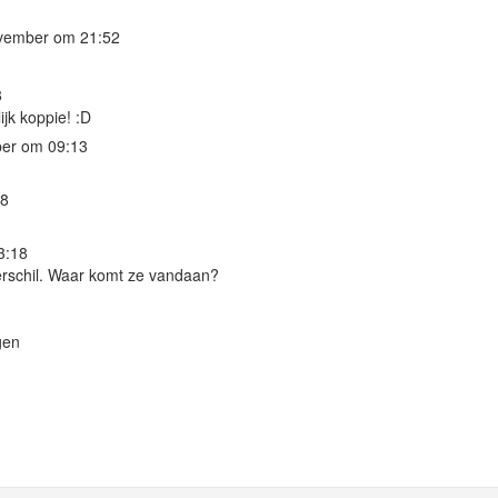
vember om 21:52
8
ijk koppie! :D
ber om 09:13
28
3:18
erschil. Waar komt ze vandaan?
gen