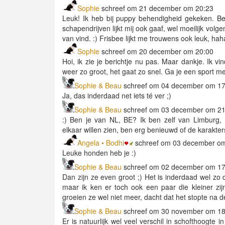
Sophie
schreef om 21 december om 20:23
Leuk! Ik heb bij puppy behendigheid gekeken. Be
schapendrijven lijkt mij ook gaaf, wel moeilijk volg
van vind. :) Frisbee lijkt me trouwens ook leuk, hah
Sophie
schreef om 20 december om 20:00
Hoi, ik zie je berichtje nu pas. Maar dankje. Ik vi
weer zo groot, het gaat zo snel. Ga je een sport m
Sophie & Beau
schreef om 04 december om 17
Ja, das inderdaad net iets té ver ;)
Sophie & Beau
schreef om 03 december om 21
:) Ben je van NL, BE? Ik ben zelf van Limburg,
elkaar willen zien, ben erg benieuwd of de karakters
Angela • Bodhi
schreef om 03 december o
Leuke honden heb je :)
Sophie & Beau
schreef om 02 december om 17
Dan zijn ze even groot ;) Het is inderdaad wel zo d
maar ik ken er toch ook een paar die kleiner zijn
groeien ze wel niet meer, dacht dat het stopte na d
Sophie & Beau
schreef om 30 november om 18
Er is natuurlijk wel veel verschil in schofthoogte i