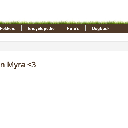
Fokkers
Encyclopedie
Foto's
Dogboek
en Myra <3