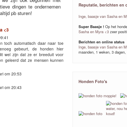
 we zijn ook begonnen met
Reputatie, berichten en 
rtieve dingen te ondernemen
ltijd pb sturen!
Inge, baasje van Sasha en M
Super Baasje !
Op het honde
ra <3
Sasha en Myra <3
zeer posit
09:41
Berichten en online status
n toch automatisch daar naar toe
Inge, baasje van Sasha en M
enoeg gebeurt, de honden hier
maanden, 1 weken, 3 dagen, 
t wel zijn dat ze er breeduit voor
ben geleerd dat ze mensen kunnen
ari om 20:53
Honden Foto's
ari om 20:43