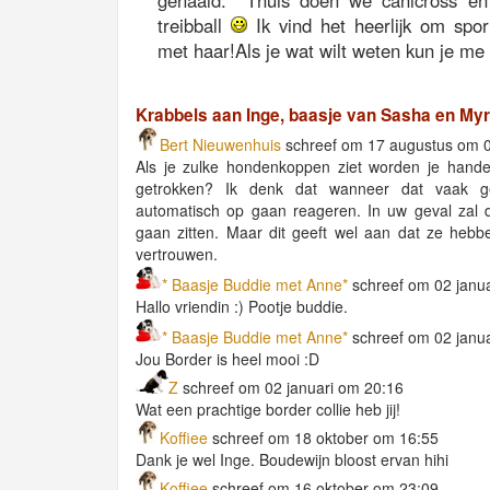
gehaald. Thuis doen we canicross en
treibball
Ik vind het heerlijk om spo
met haar!Als je wat wilt weten kun je me a
Krabbels aan Inge, baasje van Sasha en My
Bert Nieuwenhuis
schreef om 17 augustus om 
Als je zulke hondenkoppen ziet worden je hande
getrokken? Ik denk dat wanneer dat vaak g
automatisch op gaan reageren. In uw geval zal di
gaan zitten. Maar dit geeft wel aan dat ze heb
vertrouwen.
* Baasje Buddie met Anne*
schreef om 02 janu
Hallo vriendin :) Pootje buddie.
* Baasje Buddie met Anne*
schreef om 02 janu
Jou Border is heel mooi :D
Z
schreef om 02 januari om 20:16
Wat een prachtige border collie heb jij!
Koffiee
schreef om 18 oktober om 16:55
Dank je wel Inge. Boudewijn bloost ervan hihi
Koffiee
schreef om 16 oktober om 23:09