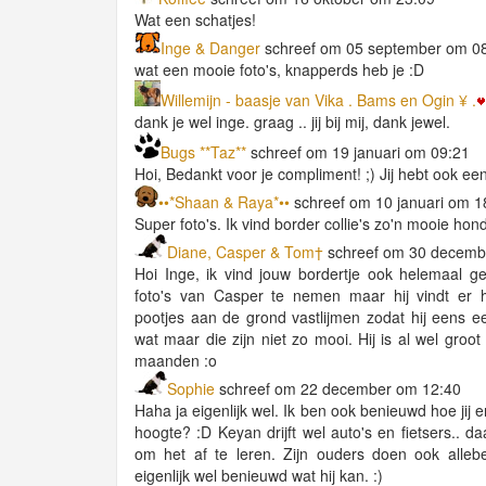
Wat een schatjes!
Inge & Danger
schreef om 05 september om 0
wat een mooie foto's, knapperds heb je :D
Willemijn - baasje van Vika . Bams en Ogin ¥ .
dank je wel inge. graag .. jij bij mij, dank jewel.
Bugs **Taz**
schreef om 19 januari om 09:21
Hoi, Bedankt voor je compliment! ;) Jij hebt ook ee
••*Shaan & Raya*••
schreef om 10 januari om 1
Super foto's. Ik vind border collie's zo'n mooie hon
Diane, Casper & Tom†
schreef om 30 decemb
Hoi Inge, ik vind jouw bordertje ook helemaal ge
foto's van Casper te nemen maar hij vindt er 
pootjes aan de grond vastlijmen zodat hij eens een
wat maar die zijn niet zo mooi. Hij is al wel groot
maanden :o
Sophie
schreef om 22 december om 12:40
Haha ja eigenlijk wel. Ik ben ook benieuwd hoe jij
hoogte? :D Keyan drijft wel auto's en fietsers.. 
om het af te leren. Zijn ouders doen ook alleb
eigenlijk wel benieuwd wat hij kan. :)