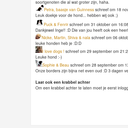
soortgenoten die al wat groter zijn, haha.
Petra, baasje van Guinness
schreef om 18 no
Leuk doekje voor de hond... hebben wij ook ;)
Puck & Fenrir
schreef om 31 oktober om 16:0
Dankjewel Inge!! :D Die van jou heeft ook een heerl
Nicke, Martin, Shiva & nala
schreef om 06 okto
leuke honden heb je :D:D
I love dogs !
schreef om 29 september om 21:
Leuke hond :-)
Sophie & Beau
schreef om 28 september om 1
Onze borders zijn bijna net even oud :D 3 dagen v
Laat ook een krabbel achter
Om een krabbel achter te laten moet je eerst inlog