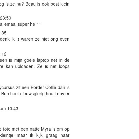
oog is ze nu? Beau is ook best klein
23:50
 allemaal super he ^^
:35
denk ik ;) waren ze niet ong even
:12
een is mijn goeie laptop net in de
ze kan uploaden. Ze is net loops
ycursus zit een Border Collie dan is
. Ben heel nieuwsgierig hoe Toby er
 om 10:43
e foto met een natte Myra is om op
leintje maar ik kijk graag naar