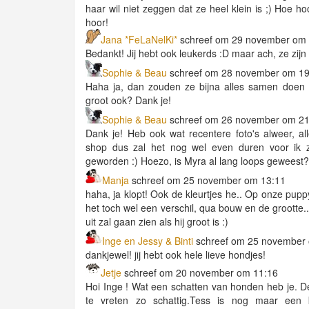
haar wil niet zeggen dat ze heel klein is ;) Hoe h
hoor!
Jana *FeLaNelKi*
schreef om 29 november om 
Bedankt! Jij hebt ook leukerds :D maar ach, ze zijn
Sophie & Beau
schreef om 28 november om 19
Haha ja, dan zouden ze bijna alles samen doen 
groot ook? Dank je!
Sophie & Beau
schreef om 26 november om 21
Dank je! Heb ook wat recentere foto's alweer, all
shop dus zal het nog wel even duren voor ik 
geworden :) Hoezo, is Myra al lang loops geweest?
Manja
schreef om 25 november om 13:11
haha, ja klopt! Ook de kleurtjes he.. Op onze pupp
het toch wel een verschil, qua bouw en de grootte.
uit zal gaan zien als hij groot is :)
Inge en Jessy & Binti
schreef om 25 november
dankjewel! jij hebt ook hele lieve hondjes!
Jetje
schreef om 20 november om 11:16
Hoi Inge ! Wat een schatten van honden heb je. D
te vreten zo schattig.Tess is nog maar een k