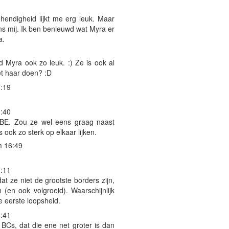
hendigheid lijkt me erg leuk. Maar
ens mij. Ik ben benieuwd wat Myra er
a.
nd Myra ook zo leuk. :) Ze is ook al
et haar doen? :D
:19
:40
 BE. Zou ze wel eens graag naast
 ook zo sterk op elkaar lijken.
m 16:49
:11
at ze niet de grootste borders zijn,
 (en ook volgroeid). Waarschijnlijk
e eerste loopsheid.
:41
n BCs, dat die ene net groter is dan