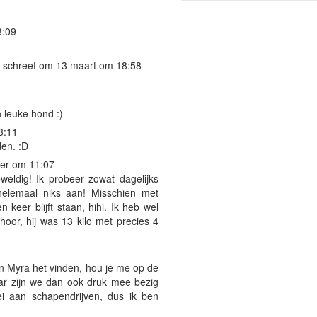
8:09
schreef om 13 maart om 18:58
n leuke hond :)
8:11
den. :D
er om 11:07
weldig! Ik probeer zowat dagelijks
helemaal niks aan! Misschien met
 keer blijft staan, hihi. Ik heb wel
 hoor, hij was 13 kilo met precies 4
 en Myra het vinden, hou je me op de
daar zijn we dan ook druk mee bezig
ei aan schapendrijven, dus ik ben